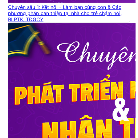
Chuyên sâu 1: Kết nối - Làm bạn cùng con & Các
phương pháp can thiệp tại nhà cho trẻ chậm nói,
RLPTK, TĐGCY