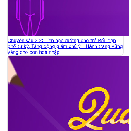
Chuyên sâu 3.2: Tiền học đường cho trẻ Rối loạn
phổ tự kỷ, Tăng động giảm chú ý - Hành trang vững
vàng cho con hoà nhập