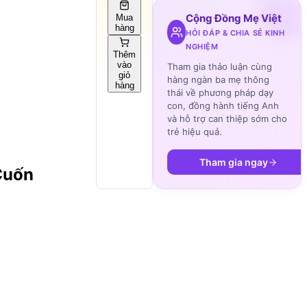
Cộng Đồng Mẹ Việt
Mua
hàng
HỎI ĐÁP & CHIA SẺ KINH
NGHIỆM
Thêm
vào
Tham gia thảo luận cùng
giỏ
hàng ngàn ba mẹ thông
hàng
thái về phương pháp dạy
con, đồng hành tiếng Anh
và hỗ trợ can thiệp sớm cho
trẻ hiệu quả.
Tham gia ngay
 Cuốn