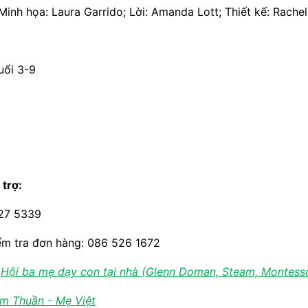
 Minh họa: Laura Garrido; Lời: Amanda Lott; Thiết kế: Rache
uổi 3-9
 trợ:
227 5339
ểm tra đơn hàng: 086 526 1672
:
Hội ba mẹ dạy con tại nhà (Glenn Doman, Steam, Montessor
m Thuần - Mẹ Việt