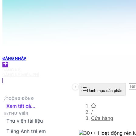
098 666 3155
TRANG CHỦ
Tìm sản phẩm bạn muốn
GIỎ HÀNG
ĐĂNG NHẬP
ĐĂNG KÝ
ĐĂNG KÝ MIỄN PHÍ
Danh mục sản phẩm
CỘNG ĐỒNG
Xem tất cả...
/
THƯ VIỆN
Cửa hàng
Thư viện tài liệu
Tiếng Anh trẻ em