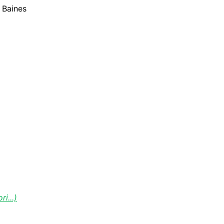
l Baines
i...)