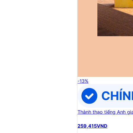
-
13
%
Thành thạo tiếng Anh gia
259,415
VND