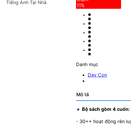
Tiếng Anh Tại Nhà
11
%
Danh mục
Dạy Con
Mô tả
🔸
Bộ sách gồm 4 cuốn:
- 30++ hoạt động rèn luy