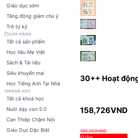
Giáo dục sớm
Tăng động giảm chú ý
Trẻ tự kỷ
CỬA HÀNG
Tất cả sản phẩm
Học liệu Mẹ Việt
Sách & Tài liệu
Siêu khuyến mại
30++ Hoạt động 
Học Tiếng Anh Tại Nhà
KHOÁ HỌC
Tất cả khoá học
158,726
VND
Nuôi dạy con 5.0
Can Thiệp Chậm Nói
Giáo Dục Đặc Biệt
180,000
VND
Giảm