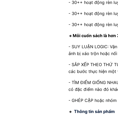
- 30++ hoạt động rèn lu
- 30++ hoạt động rèn lu
- 30++ hoạt động rèn lu
🔸
Mỗi cuốn sách là hơn 
️- SUY LUẬN LOGIC: Vận 
ảnh bị xáo trộn hoặc nố
️- SẮP XẾP THEO THỨ TỰ:
các bước thực hiện một
️- TÌM ĐIỂM GIỐNG NHAU
có đặc điểm nào đó khác
️- GHÉP CẶP hoặc nhóm l
🔸
Thông tin sản phẩm