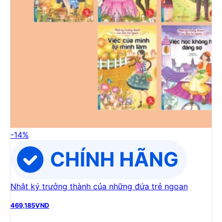
-
14
%
Nhật ký trưởng thành của những đứa trẻ ngoan
469,185
VND