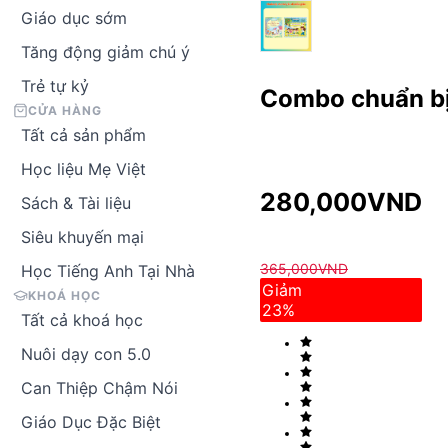
Giáo dục sớm
Tăng động giảm chú ý
Trẻ tự kỷ
Combo chuẩn bị
CỬA HÀNG
Tất cả sản phẩm
Học liệu Mẹ Việt
280,000
VND
Sách & Tài liệu
Siêu khuyến mại
365,000
VND
Học Tiếng Anh Tại Nhà
Giảm
KHOÁ HỌC
23
%
Tất cả khoá học
Nuôi dạy con 5.0
Can Thiệp Chậm Nói
Giáo Dục Đặc Biệt