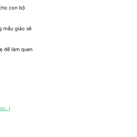
 cho con bộ
g mẫu giáo sẽ
mẹ để làm quen
i...)