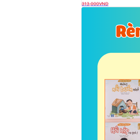
313,000
VND