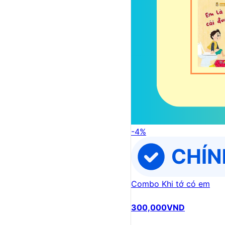
-
4
%
Combo Khi tớ có em
300,000
VND