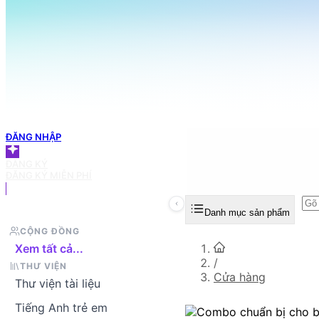
098 666 3155
TRANG CHỦ
Tìm sản phẩm bạn muốn
GIỎ HÀNG
ĐĂNG NHẬP
ĐĂNG KÝ
ĐĂNG KÝ MIỄN PHÍ
Danh mục sản phẩm
CỘNG ĐỒNG
Xem tất cả...
/
THƯ VIỆN
Cửa hàng
Thư viện tài liệu
Tiếng Anh trẻ em