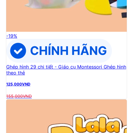
-
19
%
Ghép hình 29 chi tiết - Giáo cụ Montessori Ghép hình
theo thẻ
125,000
VND
155,000
VND