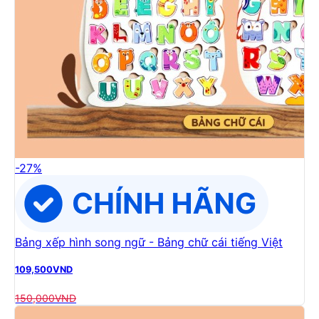
-
27
%
Bảng xếp hình song ngữ - Bảng chữ cái tiếng Việt
109,500
VND
150,000
VND