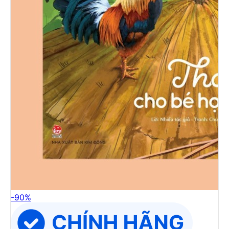
-
90
%