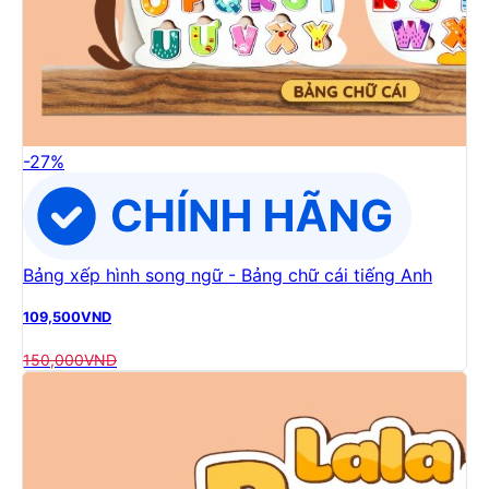
-
27
%
Bảng xếp hình song ngữ - Bảng chữ cái tiếng Anh
109,500
VND
150,000
VND