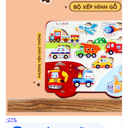
-
27
%