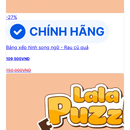
-
27
%
Bảng xếp hình song ngữ - Rau củ quả
109,500
VND
150,000
VND