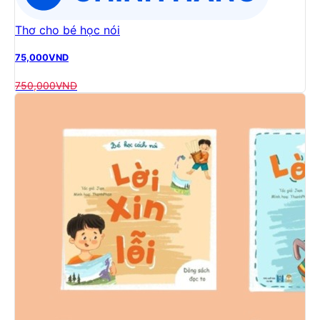
Thơ cho bé học nói
75,000
VND
750,000
VND