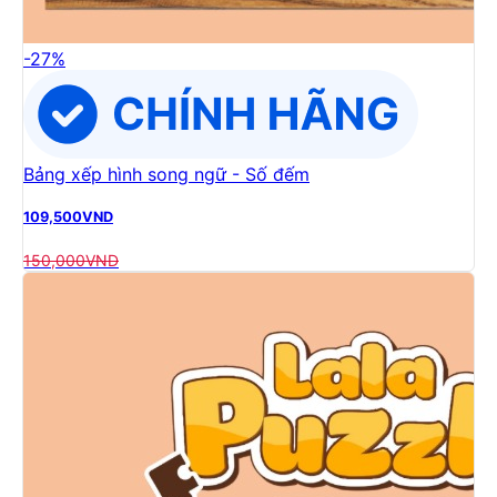
-
27
%
Bảng xếp hình song ngữ - Số đếm
109,500
VND
150,000
VND