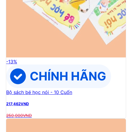
-
13
%
Bộ sách bé học nói - 10 Cuốn
217,462
VND
250,000
VND