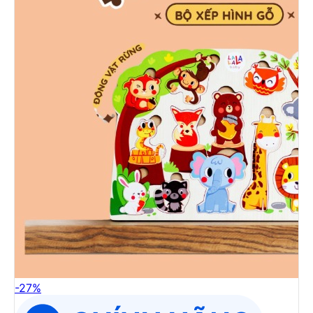
-
27
%