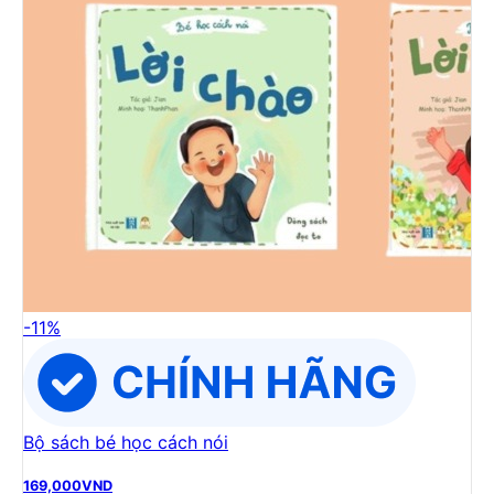
-
11
%
Bộ sách bé học cách nói
169,000
VND