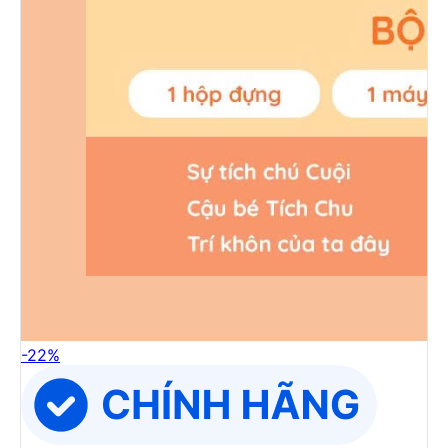
-
22
%