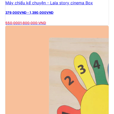
Máy chiếu kể chuyện - Lala story cinema Box
379,000
VND
-
1,390,000
VND
550,000
1,800,000
VND