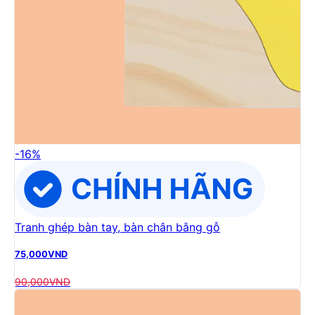
-
16
%
Tranh ghép bàn tay, bàn chân bằng gỗ
75,000
VND
90,000
VND