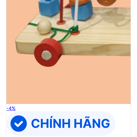
-
4
%