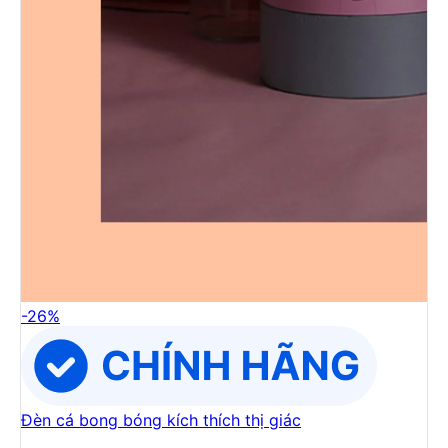
-
26
%
Đèn cá bong bóng kích thích thị giác