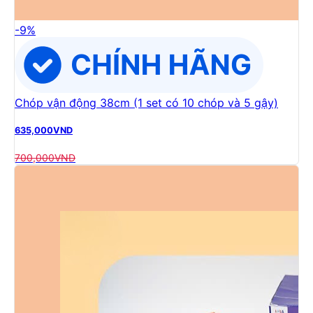
-
9
%
Chóp vận động 38cm (1 set có 10 chóp và 5 gậy)
635,000
VND
700,000
VND