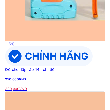
-
16
%
Đồ chơi lắp ráp 144 chi tiết
250,000
VND
300,000
VND