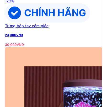
-
23
%
Trứng bóp tay cảm giác
23,000
VND
30,000
VND