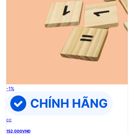
-
1
%
cc
152,000
VND