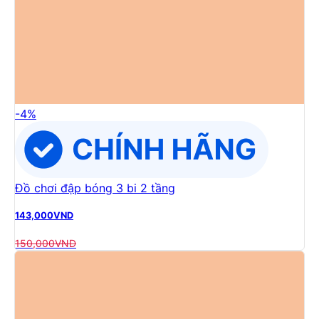
-
4
%
Đồ chơi đập bóng 3 bi 2 tầng
143,000
VND
150,000
VND