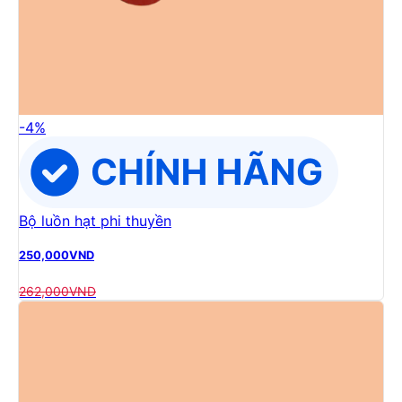
-
4
%
Bộ luồn hạt phi thuyền
250,000
VND
262,000
VND