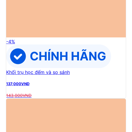
-
4
%
Khối trụ học đếm và so sánh
137,000
VND
143,000
VND