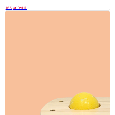
155,000
VND