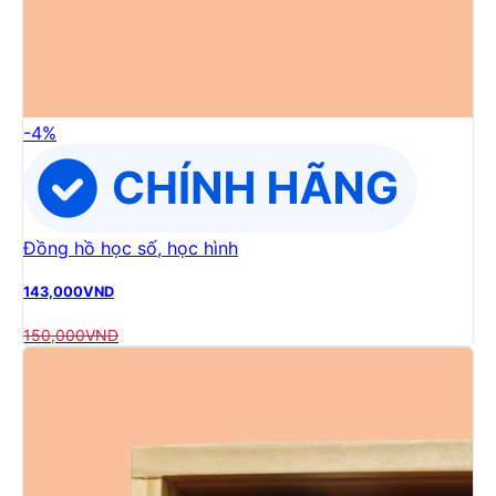
-
4
%
Đồng hồ học số, học hình
143,000
VND
150,000
VND