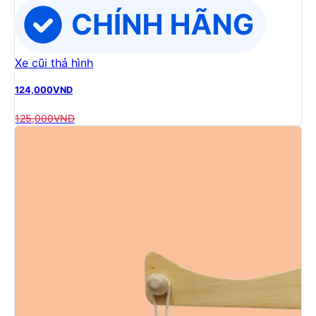
Xe cũi thả hình
124,000
VND
125,000
VND