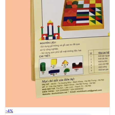
-
4
%