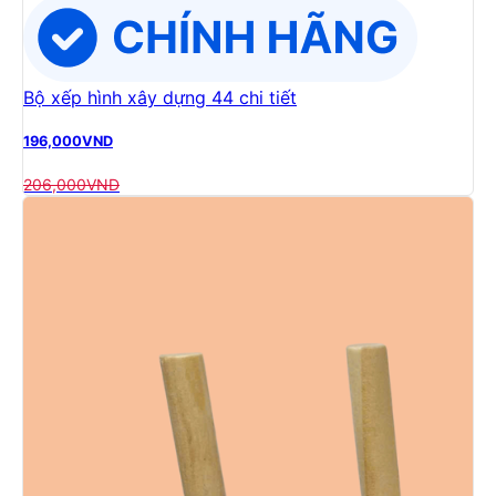
Bộ xếp hình xây dựng 44 chi tiết
196,000
VND
206,000
VND