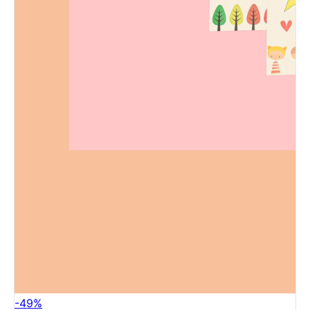
-
49
%