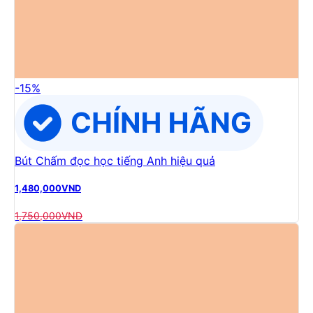
-
15
%
Bút Chấm đọc học tiếng Anh hiệu quả
1,480,000
VND
1,750,000
VND