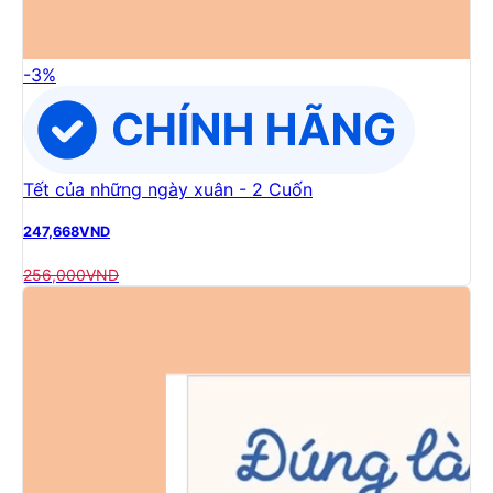
-
3
%
Tết của những ngày xuân - 2 Cuốn
247,668
VND
256,000
VND