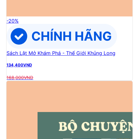
-
20
%
Sách Lật Mở Khám Phá - Thế Giới Khủng Long
134,400
VND
168,000
VND