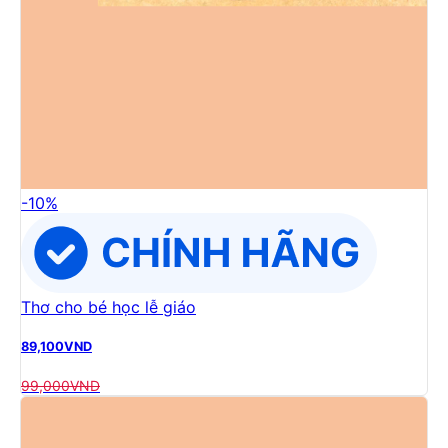
-
10
%
Thơ cho bé học lễ giáo
89,100
VND
99,000
VND