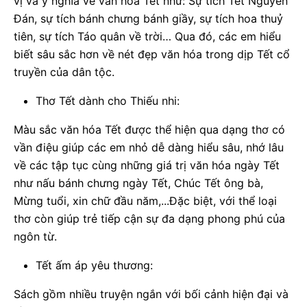
vị và ý nghĩa về văn hóa Tết như: Sự tích Tết Nguyên
Đán, sự tích bánh chưng bánh giầy, sự tích hoa thuỷ
tiên, sự tích Táo quân về trời… Qua đó, các em hiểu
biết sâu sắc hơn về nét đẹp văn hóa trong dịp Tết cổ
truyền của dân tộc.
Thơ Tết dành cho Thiếu nhi:
Màu sắc văn hóa Tết được thể hiện qua dạng thơ có
vần điệu giúp các em nhỏ dễ dàng hiểu sâu, nhớ lâu
về các tập tục cùng những giá trị văn hóa ngày Tết
như nấu bánh chưng ngày Tết, Chúc Tết ông bà,
Mừng tuổi, xin chữ đầu năm,...Đặc biệt, với thể loại
thơ còn giúp trẻ tiếp cận sự đa dạng phong phú của
ngôn từ.
Tết ấm áp yêu thương:
Sách gồm nhiều truyện ngắn với bối cảnh hiện đại và