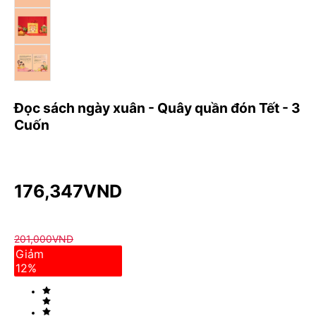
Đọc sách ngày xuân - Quây quần đón Tết - 3
Cuốn
176,347
VND
201,000
VND
Giảm
12
%