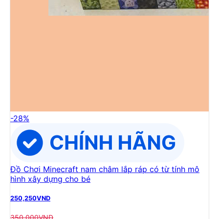
-
28
%
Đồ Chơi Minecraft nam châm lắp ráp có từ tính mô
hình xây dựng cho bé
250,250
VND
350,000
VND