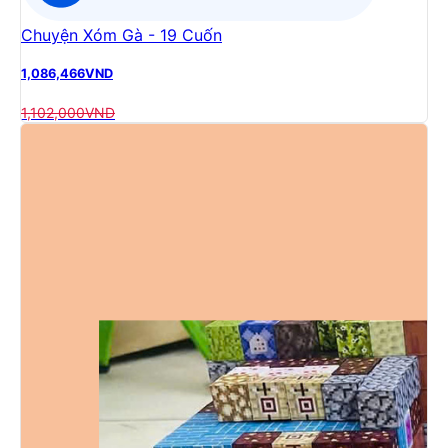
Chuyện Xóm Gà - 19 Cuốn
1,086,466
VND
1,102,000
VND