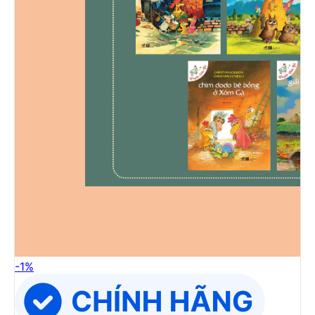
-
1
%