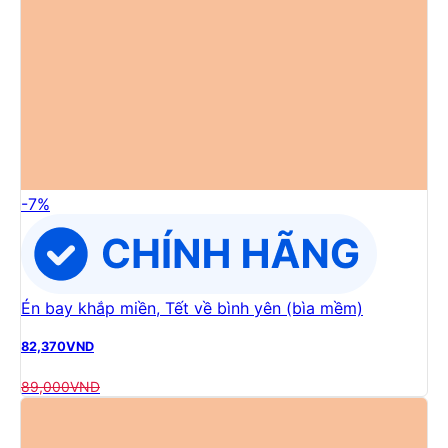
-
7
%
Én bay khắp miền, Tết về bình yên (bìa mềm)
82,370
VND
89,000
VND