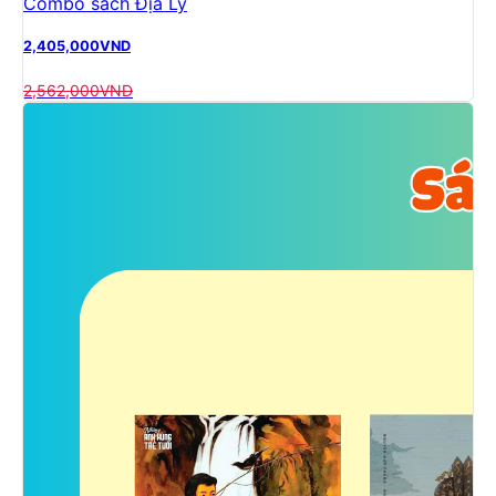
Combo sách Địa Lý
2,405,000
VND
2,562,000
VND