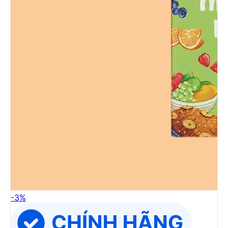
-
3
%