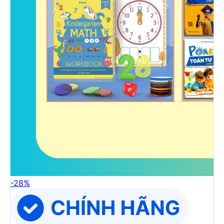
-
28
%