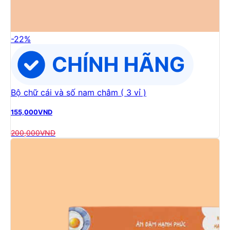
-
22
%
Bộ chữ cái và số nam châm ( 3 vỉ )
155,000
VND
200,000
VND