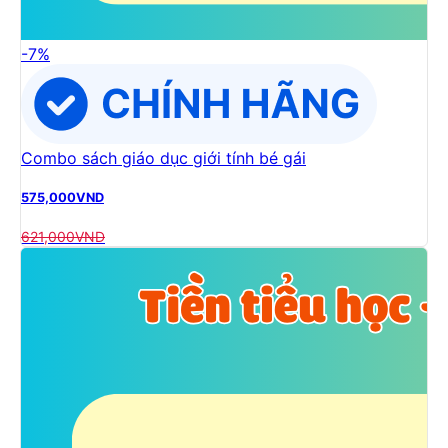
-
7
%
Combo sách giáo dục giới tính bé gái
575,000
VND
621,000
VND