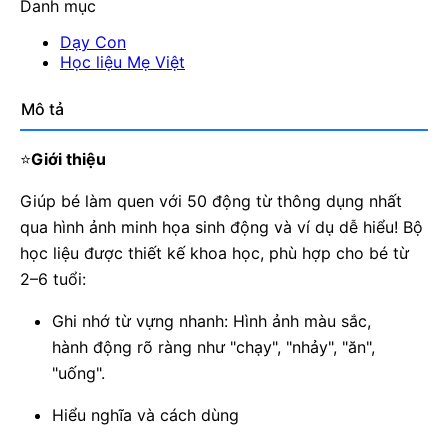
Danh mục
Dạy Con
Học liệu Mẹ Việt
Mô tả
⭐
Giới thiệu
Giúp bé làm quen với 50 động từ thông dụng nhất
qua hình ảnh minh họa sinh động và ví dụ dễ hiểu! Bộ
học liệu được thiết kế khoa học, phù hợp cho bé từ
2–6 tuổi:
Ghi nhớ từ vựng nhanh: Hình ảnh màu sắc,
hành động rõ ràng như "chạy", "nhảy", "ăn",
"uống".
Hiểu nghĩa và cách dùng