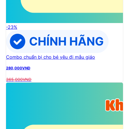
-
23
%
Combo chuẩn bị cho bé yêu đi mẫu giáo
280,000
VND
365,000
VND