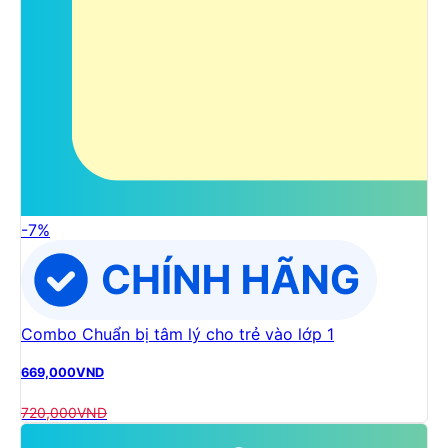
-
7
%
Combo Chuẩn bị tâm lý cho trẻ vào lớp 1
669,000
VND
720,000
VND