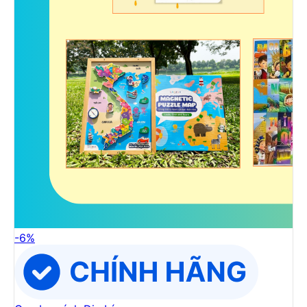
-
6
%