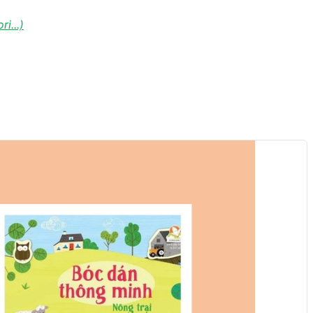
i...)