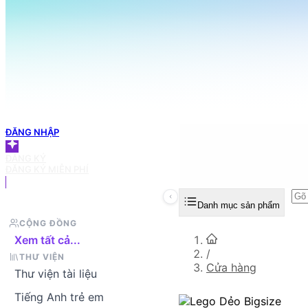
098 666 3155
TRANG CHỦ
Tìm sản phẩm bạn muốn
GIỎ HÀNG
ĐĂNG NHẬP
ĐĂNG KÝ
ĐĂNG KÝ MIỄN PHÍ
Danh mục sản phẩm
CỘNG ĐỒNG
Xem tất cả...
/
THƯ VIỆN
Cửa hàng
Thư viện tài liệu
Tiếng Anh trẻ em