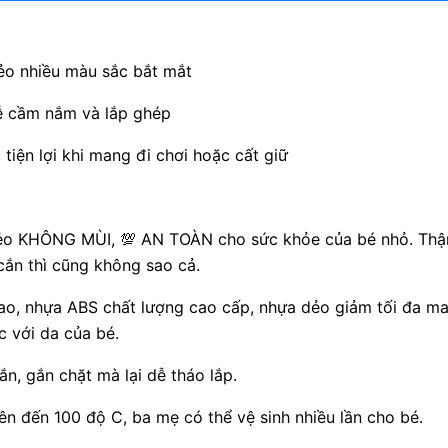
o nhiều màu sắc bắt mắt
dễ cầm nắm và lắp ghép
iện lợi khi mang đi chơi hoặc cất giữ
 dẻo KHÔNG MÙI,
💯
AN TOÀN cho sức khỏe của bé nhỏ. Thậ
cắn thì cũng không sao cả.
ao, nhựa ABS chất lượng cao cấp, nhựa dẻo giảm tối đa ma
c với da của bé.
n, gắn chặt mà lại dễ tháo lắp.
ên đến 100 độ C, ba mẹ có thể vệ sinh nhiều lần cho bé.