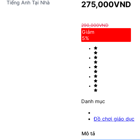
Tiếng Anh Tại Nhà
275,000
VND
290,000
VND
Giảm
5
%
Danh mục
Đồ chơi giáo dục
Mô tả