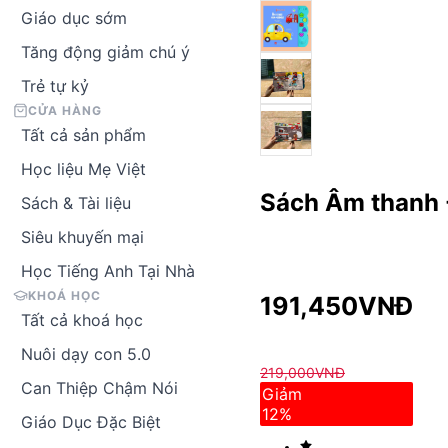
Giáo dục sớm
Tăng động giảm chú ý
Trẻ tự kỷ
CỬA HÀNG
Tất cả sản phẩm
Học liệu Mẹ Việt
Sách Âm thanh 
Sách & Tài liệu
Siêu khuyến mại
Học Tiếng Anh Tại Nhà
KHOÁ HỌC
191,450
VNĐ
Tất cả khoá học
Nuôi dạy con 5.0
219,000
VNĐ
Can Thiệp Chậm Nói
Giảm
12
%
Giáo Dục Đặc Biệt