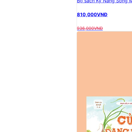
Bộ sách Kỹ Năng Sống M
810,000
VNĐ
936,000
VNĐ