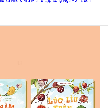
iu Bé Nhỏ & Miu Miu Tự Lập Song Ngữ - 24 Cuốn