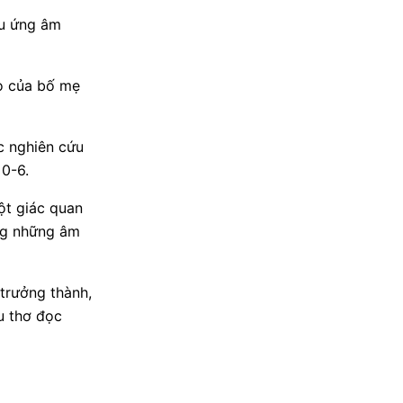
ệu ứng âm
ạo của bố mẹ
c nghiên cứu
 0-6.
ột giác quan
ùng những âm
 trưởng thành,
u thơ đọc