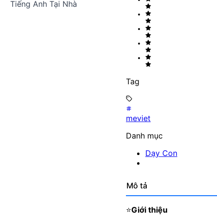
Tiếng Anh Tại Nhà
Tag
meviet
Danh mục
Dạy Con
Mô tả
⭐
Giới thiệu