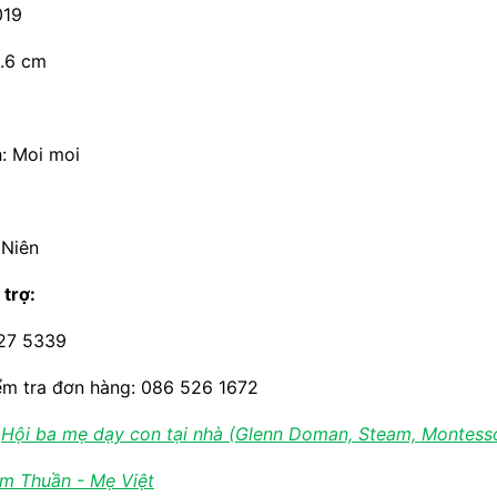
019
8.6 cm
h: Moi moi
 Niên
 trợ:
227 5339
ểm tra đơn hàng: 086 526 1672
:
Hội ba mẹ dạy con tại nhà (Glenn Doman, Steam, Montessor
m Thuần - Mẹ Việt