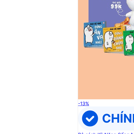
-
13
%