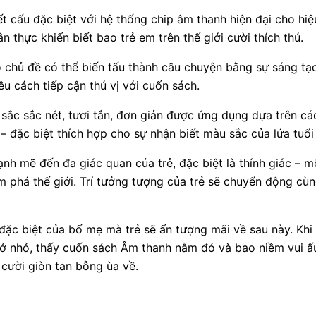
ết cấu đặc biệt với hệ thống chip âm thanh hiện đại cho hi
n thực khiến biết bao trẻ em trên thế giới cười thích thú.
 chủ đề có thể biến tấu thành câu chuyện bằng sự sáng t
ều cách tiếp cận thú vị với cuốn sách.
sắc sắc nét, tươi tắn, đơn giản được ứng dụng dựa trên cá
– đặc biệt thích hợp cho sự nhận biết màu sắc của lứa tuổi
nh mẽ đến đa giác quan của trẻ, đặc biệt là thính giác – m
ám phá thế giới. Trí tưởng tượng của trẻ sẽ chuyển động c
đặc biệt của bố mẹ mà trẻ sẽ ấn tượng mãi về sau này. Khi
huở nhỏ, thấy cuốn sách Âm thanh nằm đó và bao niềm vui ấ
cười giòn tan bỗng ùa về.