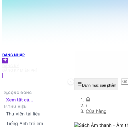
098 666 3155
TRANG CHỦ
Tìm sản phẩm bạn muốn
GIỎ HÀNG
ĐĂNG NHẬP
ĐĂNG KÝ
ĐĂNG KÝ MIỄN PHÍ
Danh mục sản phẩm
CỘNG ĐỒNG
Xem tất cả...
/
THƯ VIỆN
Cửa hàng
Thư viện tài liệu
Tiếng Anh trẻ em