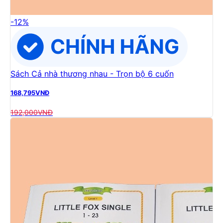
-
12
%
Sách Cả nhà thương nhau - Trọn bộ 6 cuốn
168,795
VNĐ
192,000
VNĐ