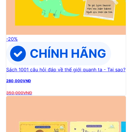
-
20
%
Sách 1001 câu hỏi đáp về thế giới quanh ta - Tại sao?
280,000
VNĐ
350,000
VNĐ