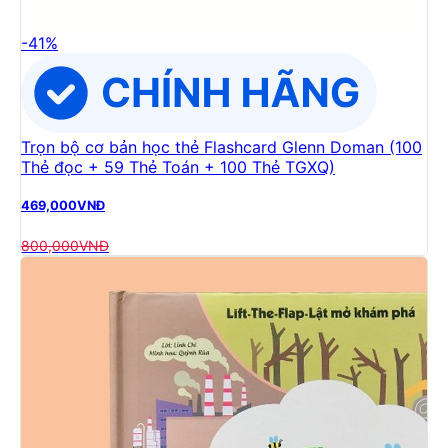
-
41
%
Trọn bộ cơ bản học thẻ Flashcard Glenn Doman (100
Thẻ đọc + 59 Thẻ Toán + 100 Thẻ TGXQ)
469,000
VNĐ
800,000
VNĐ