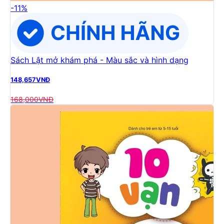
-
11
%
Sách Lật mở khám phá - Màu sắc và hình dạng
148,657
VNĐ
168,000
VNĐ