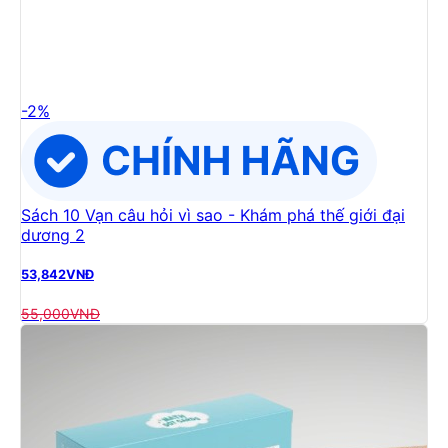
-
2
%
Sách 10 Vạn câu hỏi vì sao - Khám phá thế giới đại
dương 2
53,842
VNĐ
55,000
VNĐ