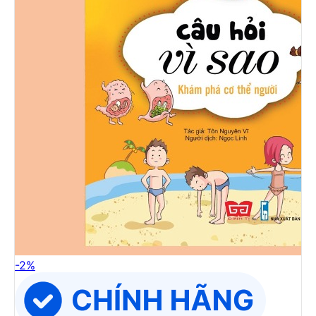
-
2
%