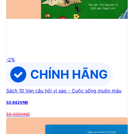
-
2
%
Sách 10 Vạn câu hỏi vì sao - Cuộc sống muôn màu
53,842
VNĐ
55,000
VNĐ