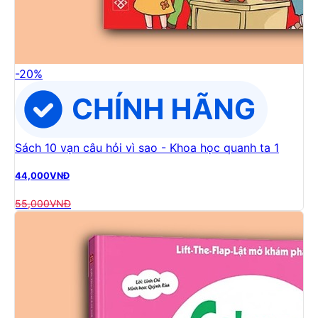
-
20
%
Sách 10 vạn câu hỏi vì sao - Khoa học quanh ta 1
44,000
VNĐ
55,000
VNĐ