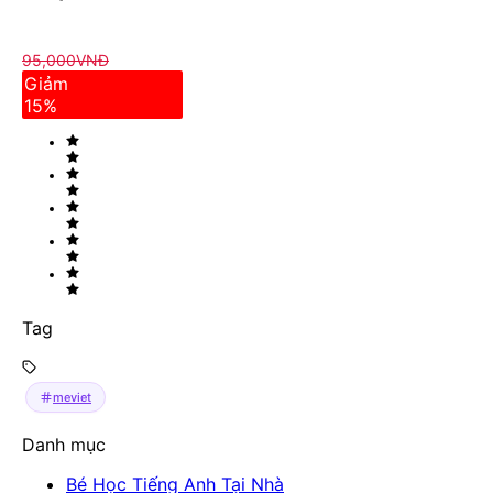
95,000
VNĐ
Giảm
15
%
Tag
meviet
Danh mục
Bé Học Tiếng Anh Tại Nhà