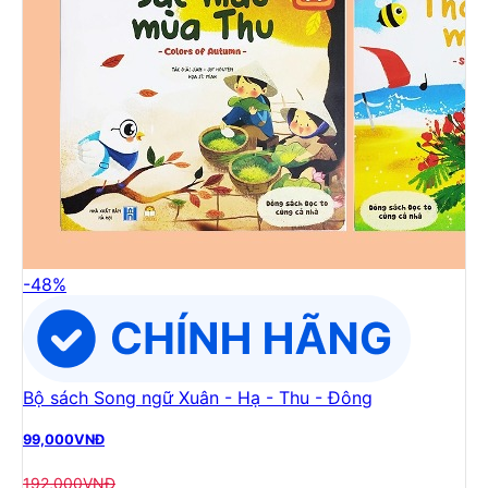
-
48
%
Bộ sách Song ngữ Xuân - Hạ - Thu - Đông
99,000
VNĐ
192,000
VNĐ