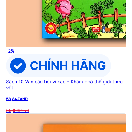
-
2
%
Sách 10 Vạn câu hỏi vì sao - Khám phá thế giới thực
vật
53,842
VNĐ
55,000
VNĐ