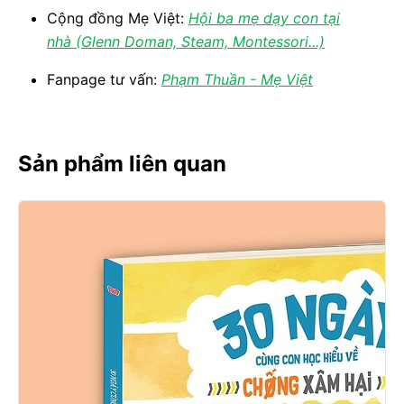
Cộng đồng Mẹ Việt:
Hội ba mẹ dạy con tại
nhà (Glenn Doman, Steam, Montessori...)
Fanpage tư vấn:
Phạm Thuần - Mẹ Việt
Sản phẩm liên quan