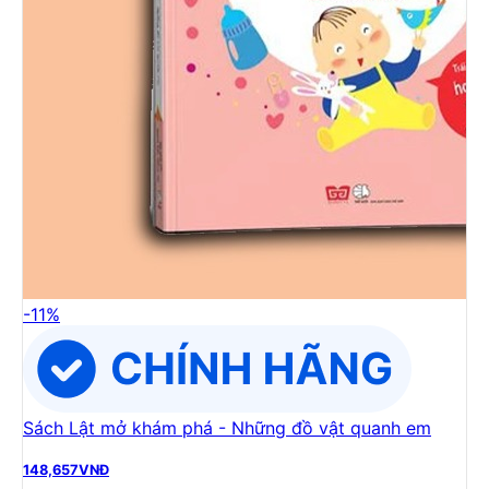
-
11
%
Sách Lật mở khám phá - Những đồ vật quanh em
148,657
VNĐ