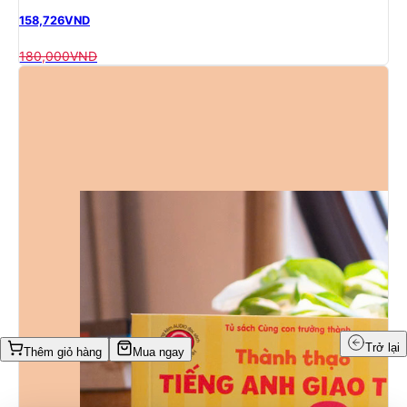
158,726
VND
180,000
VND
Trở lại
Thêm giỏ hàng
Mua ngay