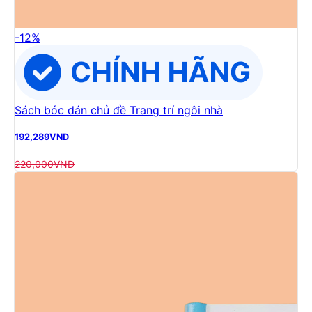
-
12
%
Sách bóc dán chủ đề Trang trí ngôi nhà
192,289
VND
220,000
VND