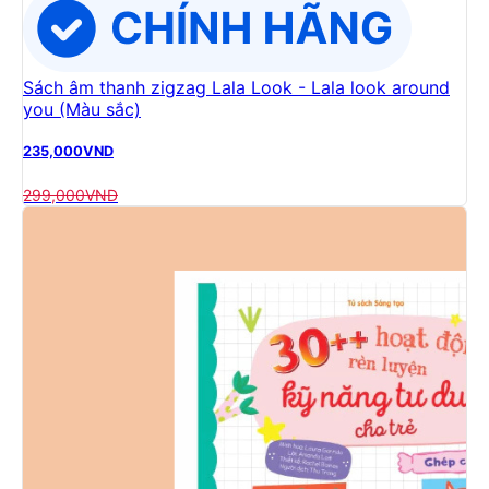
Sách âm thanh zigzag Lala Look - Lala look around
you (Màu sắc)
235,000
VND
299,000
VND