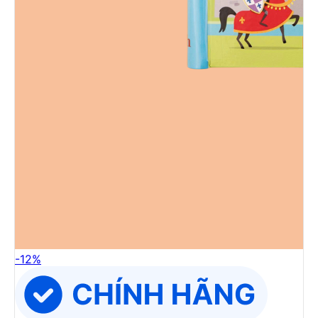
-
12
%