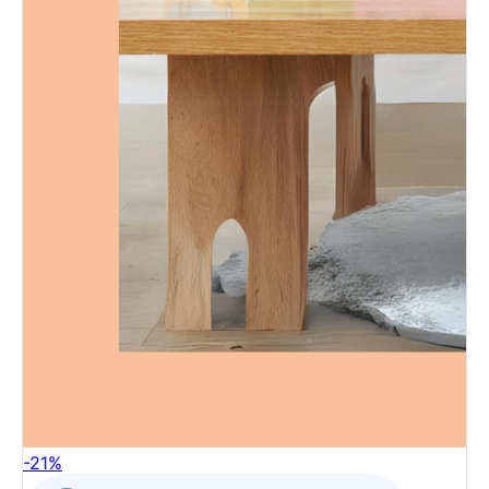
-
21
%