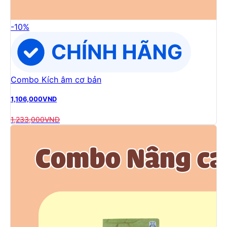
-
10
%
Combo Kích âm cơ bản
1,106,000
VND
1,233,000
VND