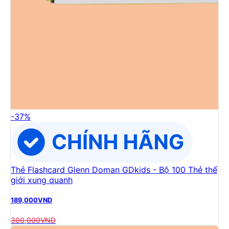
-
37
%
Thẻ Flashcard Glenn Doman GDkids - Bộ 100 Thẻ thế
giới xung quanh
189,000
VND
300,000
VND