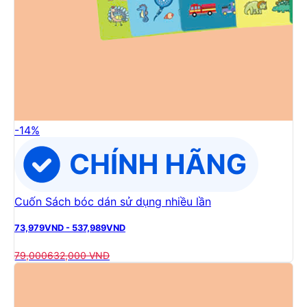
-
14
%
Cuốn Sách bóc dán sử dụng nhiều lần
73,979
VND
-
537,989
VND
79,000
632,000
VND