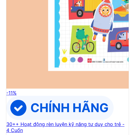
-
11
%
30++ Hoạt động rèn luyện kỹ năng tư duy cho trẻ -
4 Cuốn