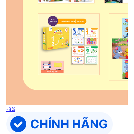
-
8
%