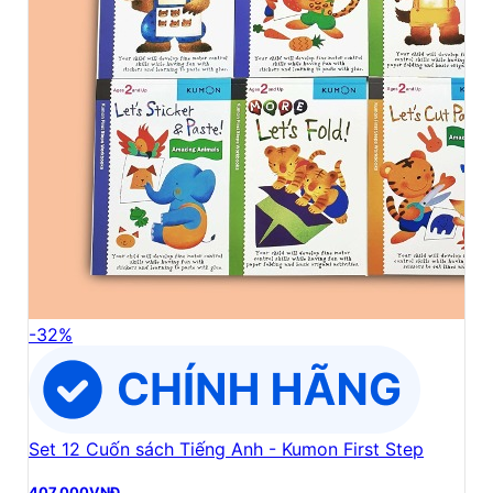
-
32
%
Set 12 Cuốn sách Tiếng Anh - Kumon First Step
407,000
VNĐ