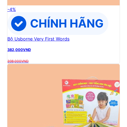
-
4
%
Bộ Usborne Very First Words
382,000
VND
398,000
VND