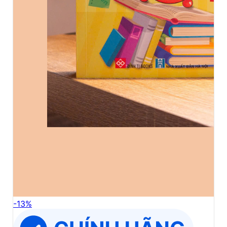
-
13
%