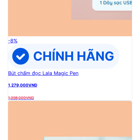
-
8
%
Bút chấm đọc Lala Magic Pen
1,279,000
VND
1,398,000
VND