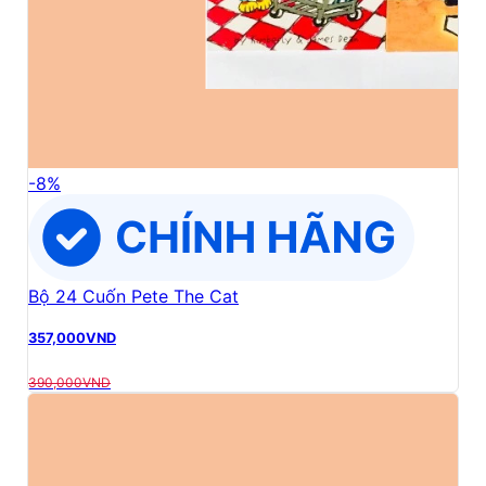
-
8
%
Bộ 24 Cuốn Pete The Cat
357,000
VND
390,000
VND