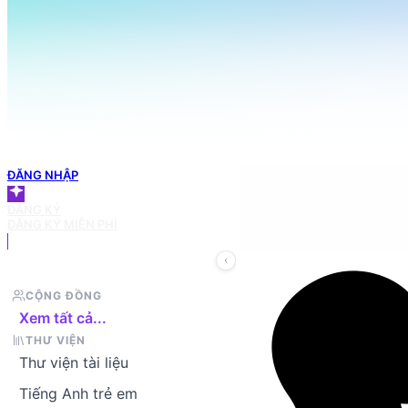
098 666 3155
TRANG CHỦ
Tìm tài liệu trong thư viện
GIỎ HÀNG
ĐĂNG NHẬP
ĐĂNG KÝ
ĐĂNG KÝ MIỄN PHÍ
CỘNG ĐỒNG
Xem tất cả...
THƯ VIỆN
Thư viện tài liệu
Tiếng Anh trẻ em