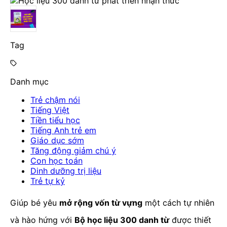
Tag
Danh mục
Trẻ chậm nói
Tiếng Việt
Tiền tiểu học
Tiếng Anh trẻ em
Giáo dục sớm
Tăng động giảm chú ý
Con học toán
Dinh dưỡng trị liệu
Trẻ tự kỷ
Giúp bé yêu
mở rộng vốn từ vựng
một cách tự nhiên
và hào hứng với
Bộ học liệu 300 danh từ
được thiết