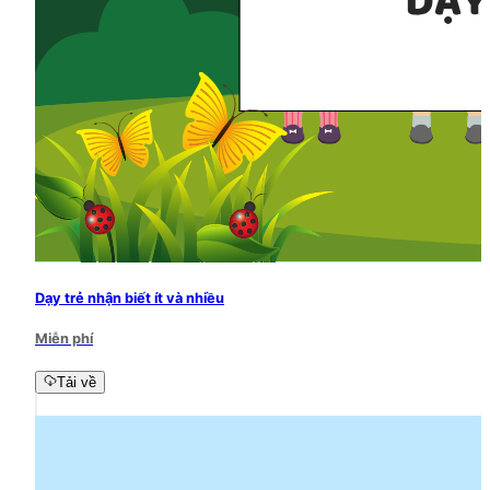
Dạy trẻ nhận biết ít và nhiều
Miễn phí
Tải về