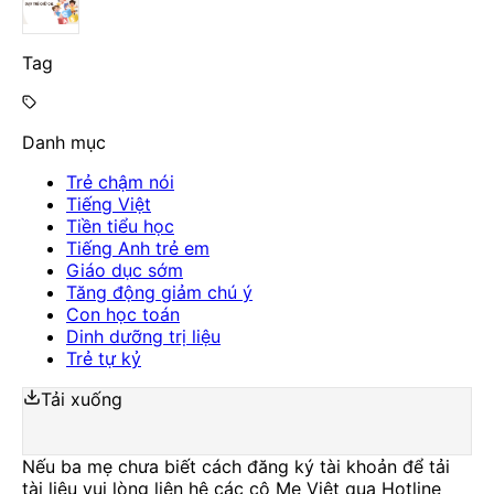
Tag
Danh mục
Trẻ chậm nói
Tiếng Việt
Tiền tiểu học
Tiếng Anh trẻ em
Giáo dục sớm
Tăng động giảm chú ý
Con học toán
Dinh dưỡng trị liệu
Trẻ tự kỷ
Tải xuống
Nếu ba mẹ chưa biết cách đăng ký tài khoản để tải
tài liệu vui lòng liên hệ các cô Mẹ Việt qua Hotline