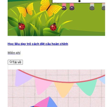
Học liệu dạy trẻ cách đặt câu hoàn chỉnh
Miễn phí
Tải về