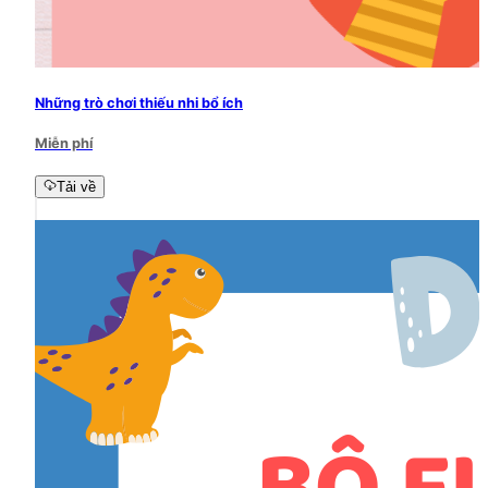
Những trò chơi thiếu nhi bổ ích
Miễn phí
Tải về