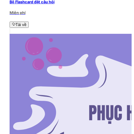
Bộ Flashcard đặt câu hỏi
Miễn phí
Tải về