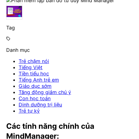
Tag
Danh mục
Trẻ chậm nói
Tiếng Việt
Tiền tiểu học
Tiếng Anh trẻ em
Giáo dục sớm
Tăng động giảm chú ý
Con học toán
Dinh dưỡng trị liệu
Trẻ tự kỷ
Các tính năng chính của
MindManager: