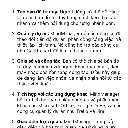
Tạo bản đồ tư duy
: Người dùng có thể dễ dàng
tạo các bản đồ tư duy bằng cách kéo thả các
nhánh và thêm nội dung cho từng nhánh con.
Quản lý dự án
: MindManager có các công cụ để
theo dõi tiến độ dự án, phân công công việc, và
thiết lập lịch trình. Nó cũng hỗ trợ các công cụ
như Gantt chart để lên kế hoạch dự án.
Chia sẻ và cộng tác
: Bạn có thể chia sẻ bản đồ
tư duy của mình với người khác qua email, đám
mây hoặc các nền tảng cộng tác. Điều này giúp
dễ dàng làm việc nhóm và nhận phản hồi từ các
thành viên khác.
Tích hợp với các ứng dụng khác
: MindManager
hỗ trợ tích hợp với nhiều công cụ và phần mềm
khác như Microsoft Office, Google Drive, và các
công cụ quản lý dự án như Trello và Jira.
Giao diện trực quan
: MindManager cung cấp
giao diện đồ họa trực quan, dễ sử dụng, giúp