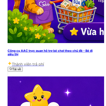
Công cụ AAC trực quan hỗ trợ bé chơi theo chủ đề - Bé đi
siêu thị
Thành viên trả phí
Tải về