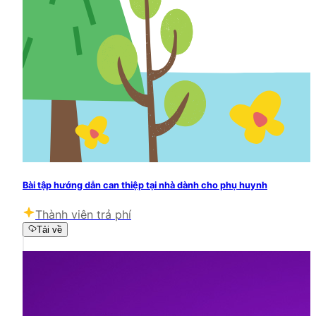
Bài tập hướng dẫn can thiệp tại nhà dành cho phụ huynh
Thành viên trả phí
Tải về