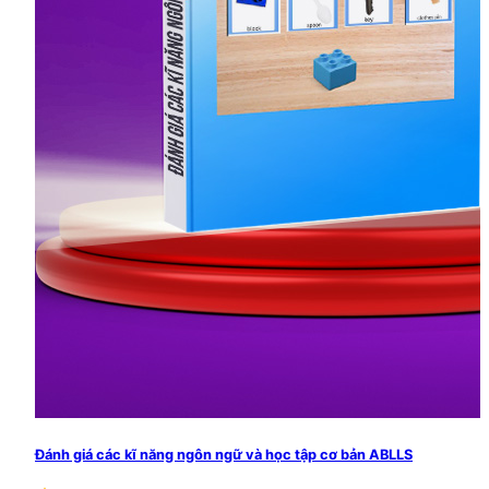
Đánh giá các kĩ năng ngôn ngữ và học tập cơ bản ABLLS