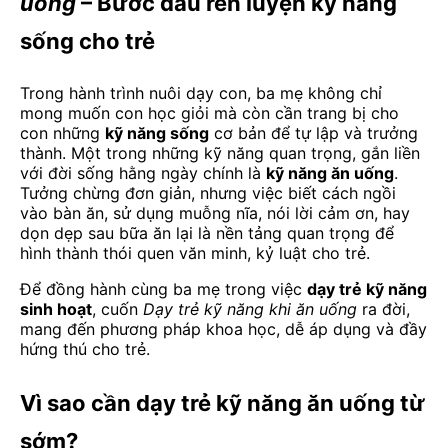
uống
– Bước đầu rèn luyện kỹ năng
sống cho trẻ
Trong hành trình nuôi dạy con, ba mẹ không chỉ
mong muốn con học giỏi mà còn cần trang bị cho
con những
kỹ năng sống
cơ bản để tự lập và trưởng
thành. Một trong những kỹ năng quan trọng, gắn liền
với đời sống hằng ngày chính là
kỹ năng ăn uống
.
Tưởng chừng đơn giản, nhưng việc biết cách ngồi
vào bàn ăn, sử dụng muỗng nĩa, nói lời cảm ơn, hay
dọn dẹp sau bữa ăn lại là nền tảng quan trọng để
hình thành thói quen văn minh, kỷ luật cho trẻ.
Để đồng hành cùng ba mẹ trong việc
dạy trẻ kỹ năng
sinh hoạt
, cuốn
Dạy trẻ kỹ năng khi ăn uống
ra đời,
mang đến phương pháp khoa học, dễ áp dụng và đầy
hứng thú cho trẻ.
Vì sao cần dạy trẻ kỹ năng ăn uống từ
sớm?