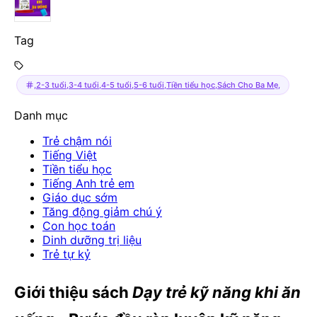
Tag
,2-3 tuổi,3-4 tuổi,4-5 tuổi,5-6 tuổi,Tiền tiểu học,Sách Cho Ba Mẹ,
Danh mục
Trẻ chậm nói
Tiếng Việt
Tiền tiểu học
Tiếng Anh trẻ em
Giáo dục sớm
Tăng động giảm chú ý
Con học toán
Dinh dưỡng trị liệu
Trẻ tự kỷ
Giới thiệu sách
Dạy trẻ kỹ năng khi ăn