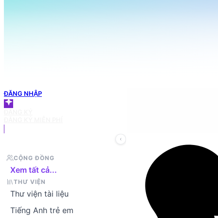
098 666 3155
TRANG CHỦ
Tìm tài liệu trong thư viện
GIỎ HÀNG
ĐĂNG NHẬP
ĐĂNG KÝ
ĐĂNG KÝ MIỄN PHÍ
CỘNG ĐỒNG
Xem tất cả...
THƯ VIỆN
Thư viện tài liệu
Tiếng Anh trẻ em