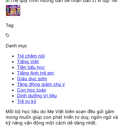
Tag
Danh mục
Trẻ chậm nói
Tiếng Việt
Tiền tiểu học
Tiếng Anh trẻ em
Giáo dục sớm
Tăng động giảm chú ý
Con học toán
Dinh dưỡng trị liệu
Trẻ tự kỷ
Mỗi bộ học liệu do Mẹ Việt biên soạn đều gửi gắm
mong muốn giúp con phát triển tư duy, ngôn ngữ và
kỹ năng vận động một cách dễ dàng nhất.