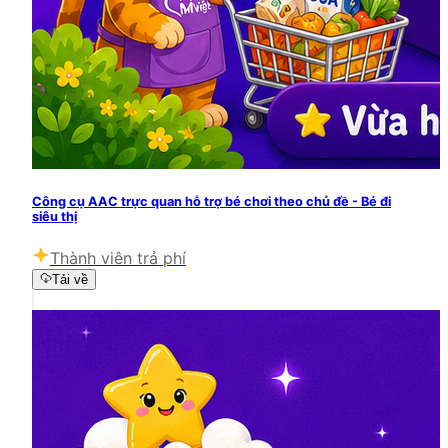
Công cụ AAC trực quan hỗ trợ bé chơi theo chủ đề - Bé đi
siêu thị
Thành viên trả phí
Tải về