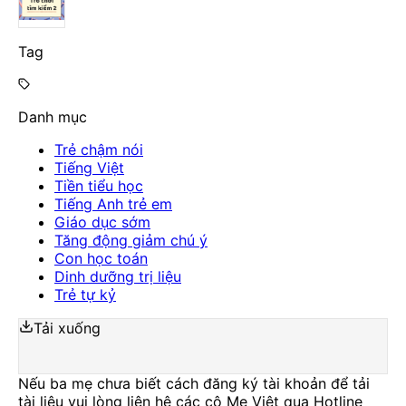
Tag
Danh mục
Trẻ chậm nói
Tiếng Việt
Tiền tiểu học
Tiếng Anh trẻ em
Giáo dục sớm
Tăng động giảm chú ý
Con học toán
Dinh dưỡng trị liệu
Trẻ tự kỷ
Tải xuống
Nếu ba mẹ chưa biết cách đăng ký tài khoản để tải
tài liệu vui lòng liên hệ các cô Mẹ Việt qua Hotline