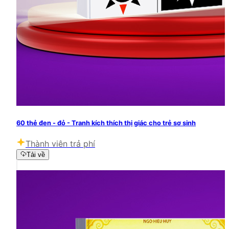
60 thẻ đen - đỏ - Tranh kích thích thị giác cho trẻ sơ sinh
Thành viên trả phí
Tải về