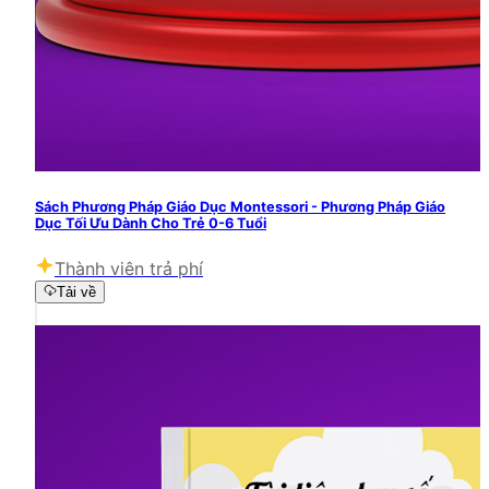
Sách Phương Pháp Giáo Dục Montessori - Phương Pháp Giáo
Dục Tối Ưu Dành Cho Trẻ 0-6 Tuổi
Thành viên trả phí
Tải về