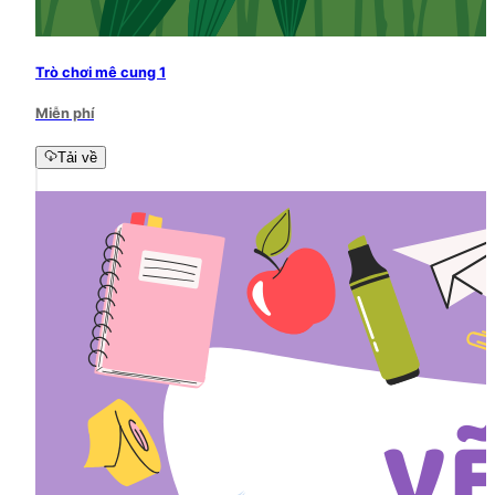
Trò chơi mê cung 1
Miễn phí
Tải về