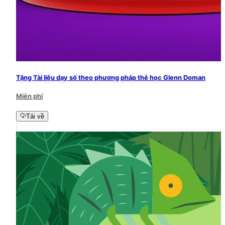
Tặng Tài liệu dạy số theo phương pháp thẻ học Glenn Doman
Miễn phí
Tải về