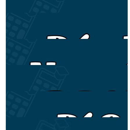
Bài 1: Kỹ năng bán hàng trọn đời - Học một lần thành
công mãi mãi!
VIP
00:15:00
Bài 2: Bán Hàng Là Gì? (hiểu rồi BÁN GÌ CŨNG
ĐƯỢC)