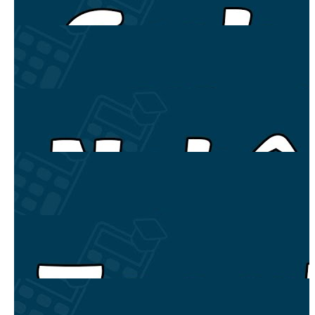
00:10:00
Bài 12: Bước đầu khởi nghiệp thành công, hiểu MÌNH
LÀ AI?
VIP
00:07:10
Bài 13: Cách xác định KHÁCH HÀNG MỤC TIÊU trong
bán hàng
VIP
00:08:30
Bài 14: Chạm khách hàng - Hiện diện và Kết Nối
VIP
00:02:23
Bài15: 5 Nguyên tắc trong hiện diện và kết nối khách
hàng
VIP
00:16:11
Bài 16: Cách quản lý danh sách khách hàng tiềm năng
VIP