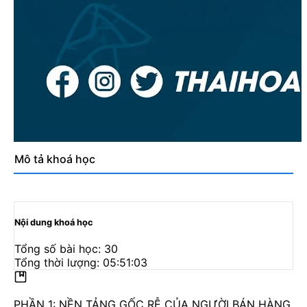
Mô tả khoá học
Nội dung khoá học
Tổng số bài học:
30
Tổng thời lượng:
05:51:03
PHẦN 1: NỀN TẢNG GỐC RỄ CỦA NGƯỜI BÁN HÀNG