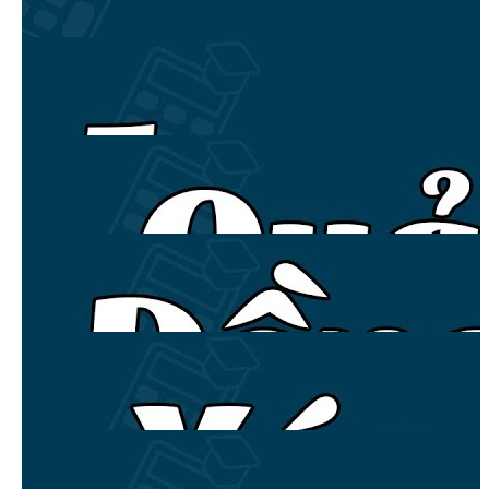
VIP
00:13:00
Bài 8: 3 Vòng giá trị sản phẩm
VIP
00:27:00
Bài 9: Bí quyết bán hàng GIÁ CAO - Phân biệt giá trị
và giá cả
VIP
00:18:30
Bài 10: 5 CẤP ĐỘ KHÁCH HÀNG (bất kỳ người bán
hàng nào cũng phải biết)
VIP
00:31:00
Bài 11: Quy trình 5 bước bán hàng thành công
VIP