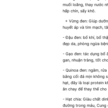
muối loãng, thay nước nh
hấp chín, sấy khô.
+ Vừng đen: Giúp dưỡng h
huyết áp và tim mạch, tă
- Đậu đen: bổ khí, bổ thậ
đẹp da, phòng ngừa bện
- Gạo đen: tác dụng bổ 
gan, nhuận tràng, tốt ch
- Quinoa đen: ngâm, rửa 
bằng cối đá mịn không si
hạt, đây là loại protein
ăn chay để thay thế cho 
- Hạt chia: Giàu chất di
đường trong máu, Cung 