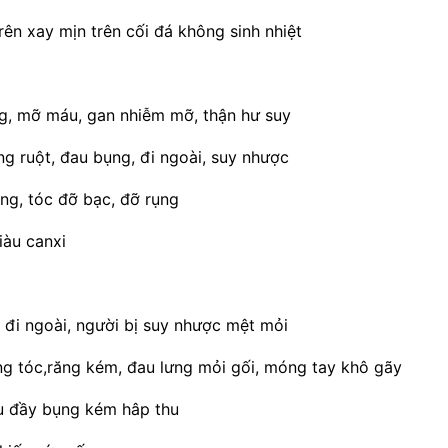
rên xay mịn trên cối đá không sinh nhiệt
ng, mỡ máu, gan nhiễm mỡ, thận hư suy
g ruột, đau bụng, đi ngoài, suy nhược
ng, tóc đỡ bạc, đỡ rụng
iàu canxi
y đi ngoài, người bị suy nhược mệt mỏi
ng tóc,răng kém, đau lưng mỏi gối, móng tay khô gãy
u đầy bụng kém hâp thu