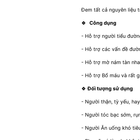
Đem tất cả nguyên liệu t
🍀
Công dụng
- Hỗ trợ người tiểu đườ
- Hỗ trợ các vấn đề đườn
- Hỗ trợ mờ nám tàn nha
- Hỗ trợ Bổ máu và rất g
🍀
Đối tượng sử dụng
- Người thận, tỳ yếu, ha
- Người tóc bạc sớm, rụ
- Người Ăn uống khó tiê