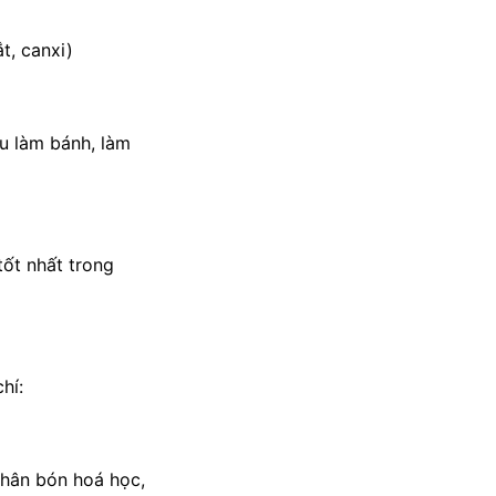
t, canxi)
u làm bánh, làm
tốt nhất trong
hí:
phân bón hoá học,