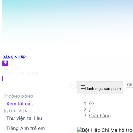
098 666 3155
TRANG CHỦ
Tìm sản phẩm bạn muốn
GIỎ HÀNG
ĐĂNG NHẬP
ĐĂNG KÝ
ĐĂNG KÝ MIỄN PHÍ
Danh mục sản phẩm
CỘNG ĐỒNG
Xem tất cả...
/
THƯ VIỆN
Cửa hàng
Thư viện tài liệu
Tiếng Anh trẻ em