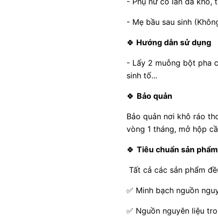
- Phụ nữ có làn da khô, 
- Mẹ bầu sau sinh (Khôn
🍀
Hướng dẫn sử dụng
- Lấy 2 muỗng bột pha c
sinh tố...
🍀
Bảo quản
Bảo quản nơi khô ráo th
vòng 1 tháng, mở hộp cầ
🍀
Tiêu chuẩn sản phẩm
Tất cả các sản phẩm đều
✅
Minh bạch nguồn nguyên
✅
Nguồn nguyên liệu tro