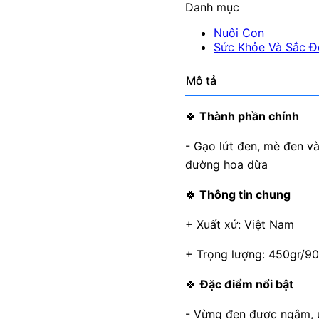
Danh mục
Nuôi Con
Sức Khỏe Và Sắc Đ
Mô tả
🍀
Thành phần chính
- Gạo lứt đen, mè đen và
đường hoa dừa
🍀
Thông tin chung
+ Xuất xứ: Việt Nam
+ Trọng lượng: 450gr/9
🍀
Đặc điểm nổi bật
- Vừng đen được ngâm, ủ