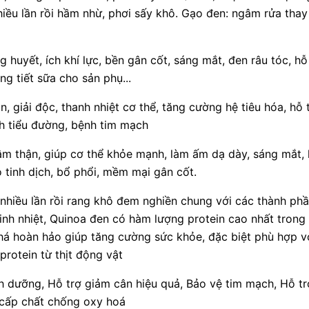
iều lần rồi hầm nhừ, phơi sấy khô. Gạo đen: ngâm rửa thay 
uyết, ích khí lực, bền gân cốt, sáng mắt, đen râu tóc, hỗ 
ng tiết sữa cho sản phụ...
n, giải độc, thanh nhiệt cơ thể, tăng cường hệ tiêu hóa, hỗ t
h tiểu đường, bệnh tim mạch
âm thận, giúp cơ thể khỏe mạnh, làm ấm dạ dày, sáng mắt, 
o tinh dịch, bổ phổi, mềm mại gân cốt.
nhiều lần rồi rang khô đem nghiền chung với các thành phầ
nh nhiệt, Quinoa đen có hàm lượng protein cao nhất trong t
 khá hoàn hảo giúp tăng cường sức khỏe, đặc biệt phù hợp 
protein từ thịt động vật
nh dưỡng, Hỗ trợ giảm cân hiệu quả, Bảo vệ tim mạch, Hỗ t
cấp chất chống oxy hoá