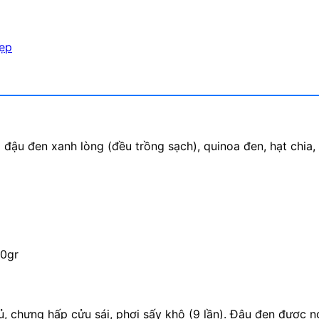
ẹp
 đậu đen xanh lòng (đều trồng sạch), quinoa đen, hạt chia,
00gr
, chưng hấp cửu sái, phơi sấy khô (9 lần). Đậu đen được