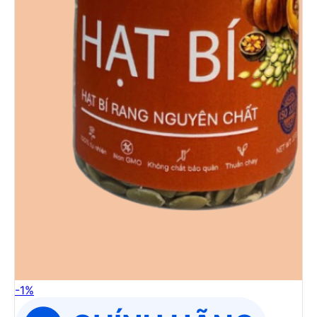
-
1
%