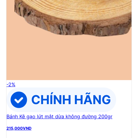
-
2
%
Bánh Kê gạo lứt mật dừa không đường 200gr
215,000
VND