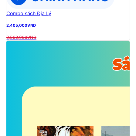
Combo sách Địa Lý
2,405,000
VND
2,562,000
VND