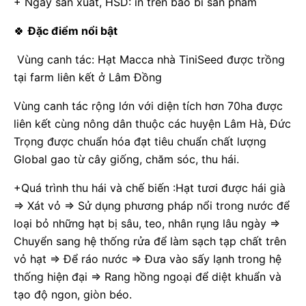
+ Ngày sản xuất, HSD: in trên bao bì sản phẩm
🍀
Đặc điểm nổi bật
Vùng canh tác: Hạt Macca nhà TiniSeed được trồng
tại farm liên kết ở Lâm Đồng
Vùng canh tác rộng lớn với diện tích hơn 70ha được
liên kết cùng nông dân thuộc các huyện Lâm Hà, Đức
Trọng được chuẩn hóa đạt tiêu chuẩn chất lượng
Global gao từ cây giống, chăm sóc, thu hái.
+Quá trình thu hái và chế biến :Hạt tươi được hái già
=> Xát vỏ => Sử dụng phương pháp nổi trong nước để
loại bỏ những hạt bị sâu, teo, nhân rụng lâu ngày =>
Chuyển sang hệ thống rửa để làm sạch tạp chất trên
vỏ hạt => Để ráo nước => Đưa vào sấy lạnh trong hệ
thống hiện đại => Rang hồng ngoại để diệt khuẩn và
tạo độ ngon, giòn béo.