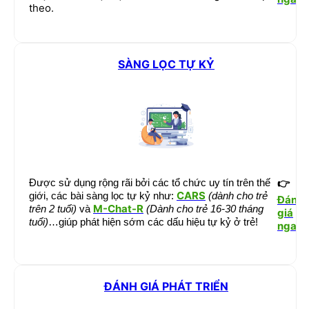
theo.
SÀNG LỌC TỰ KỶ
Được sử dụng rộng rãi bởi các tổ chức uy tín trên thế
👉
CARS
giới, các bài sàng lọc tự kỷ như:
(dành cho trẻ
Đánh
M-Chat-R
trên 2 tuổi)
và
(Dành cho trẻ 16-30 tháng
giá
tuổi)
…giúp phát hiện sớm các dấu hiệu tự kỷ ở trẻ!
ngay
ĐÁNH GIÁ PHÁT TRIỂN