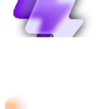
TƯ VẤN TRỰC TIẾP
24/7
Đội ngũ Mẹ Việt luôn trực hàng ngày để hướng
dẫn, tư vấn cho ba mẹ mọi thắc mắc về dạy