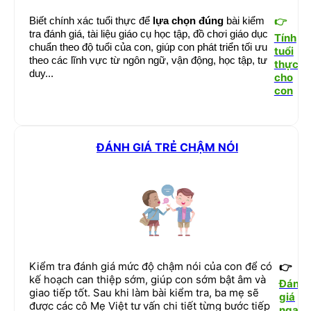
Biết chính xác tuổi thực để
lựa chọn đúng
bài kiểm
👉
tra đánh giá, tài liệu giáo cụ học tập, đồ chơi giáo dục
Tính
chuẩn theo độ tuổi của con, giúp con phát triển tối ưu
tuổi
theo các lĩnh vực từ ngôn ngữ, vận động, học tập, tư
thực
duy...
cho
con
ĐÁNH GIÁ TRẺ CHẬM NÓI
Kiểm tra đánh giá mức độ chậm nói của con để có
👉
kế hoạch can thiệp sớm, giúp con sớm bật âm và
Đánh
giao tiếp tốt. Sau khi làm bài kiểm tra, ba mẹ sẽ
giá
được các cô Mẹ Việt tư vấn chi tiết từng bước tiếp
ngay