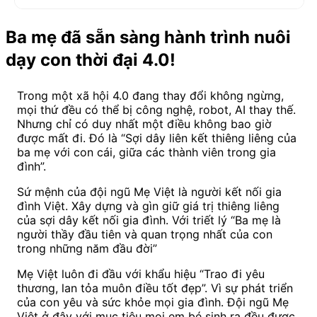
Ba mẹ đã sẵn sàng hành trình nuôi
dạy con thời đại 4.0!
Trong một xã hội 4.0 đang thay đổi không ngừng,
mọi thứ đều có thể bị công nghệ, robot, AI thay thế.
Nhưng chỉ có duy nhất một điều không bao giờ
được mất đi. Đó là “Sợi dây liên kết thiêng liêng của
ba mẹ với con cái, giữa các thành viên trong gia
đình”.
Sứ mệnh của đội ngũ Mẹ Việt là người kết nối gia
đình Việt. Xây dựng và gìn giữ giá trị thiêng liêng
của sợi dây kết nối gia đình. Với triết lý “Ba mẹ là
người thầy đầu tiên và quan trọng nhất của con
trong những năm đầu đời”
Mẹ Việt luôn đi đầu với khẩu hiệu “Trao đi yêu
thương, lan tỏa muôn điều tốt đẹp”. Vì sự phát triển
của con yêu và sức khỏe mọi gia đình. Đội ngũ Mẹ
Việt ở đây với mục tiêu mọi em bé sinh ra đều được