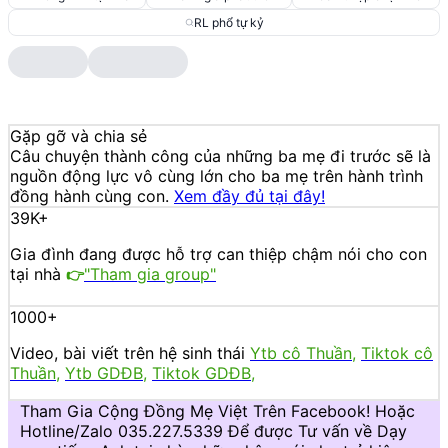
RL phổ tự kỷ
Gặp gỡ và chia sẻ
Câu chuyện thành công của những ba mẹ đi trước sẽ là
nguồn động lực vô cùng lớn cho ba mẹ trên hành trình
đồng hành cùng con.
Xem đầy đủ tại đây!
39K+
Gia đình đang được hỗ trợ
can thiệp chậm nói cho con
tại nhà
"Tham gia group"
👉
1000+
Video, bài viết trên hệ sinh thái
Ytb cô Thuần
,
Tiktok cô
Thuần
,
Ytb GDĐB
,
Tiktok GDĐB,
Tham Gia Cộng Đồng Mẹ Việt Trên Facebook! Hoặc
Hotline/Zalo 035.227.5339 Để được Tư vấn về Dạy