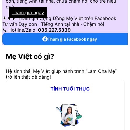
con, tiếng Anh tại nhà, chữa chậm nói cho trẻ hiệu
quả...
Tham gia ngay
👩‍👩‍👧 Tham gia Cộng Đồng Mẹ Việt trên Facebook
Tư vấn Dạy con · Tiếng Anh tại nhà · Chậm nói
📞 Hotline/Zalo:
035.227.5339
Tham gia Facebook ngay
Mẹ Việt có gì?
Hệ sinh thái Mẹ Việt giúp hành trình “Làm Cha Mẹ”
trở lên thật dễ dàng!
TÍNH TUỔI THỰC