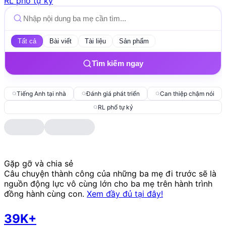
RL phổ tự kỷ
Tất cả
Bài viết
Tài liệu
Sản phẩm
Tìm kiếm ngay
Tiếng Anh tại nhà
Đánh giá phát triển
Can thiệp chậm nói
RL phổ tự kỷ
Gặp gỡ và chia sẻ
Câu chuyện thành công của những ba mẹ đi trước sẽ là
nguồn động lực vô cùng lớn cho ba mẹ trên hành trình
đồng hành cùng con.
Xem đầy đủ tại đây!
39K+