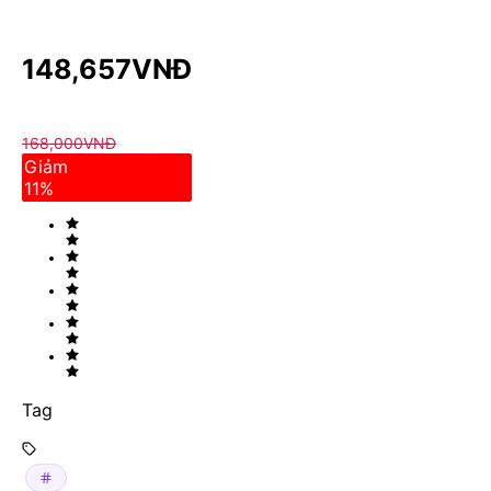
148,657
VNĐ
168,000
VNĐ
Giảm
11
%
Tag