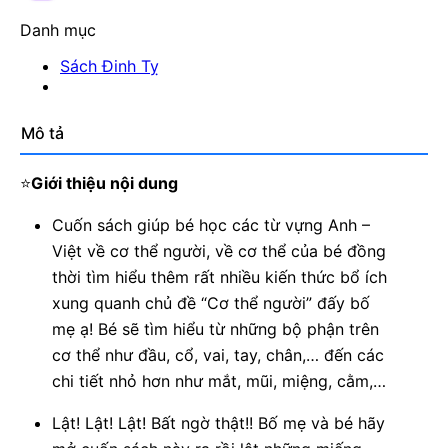
Danh mục
Sách Đinh Tỵ
Mô tả
⭐
Giới thiệu nội dung
Cuốn sách giúp bé học các từ vựng Anh –
Việt về cơ thể người, về cơ thể của bé đồng
thời tìm hiểu thêm rất nhiều kiến thức bổ ích
xung quanh chủ đề “Cơ thể người” đấy bố
mẹ ạ! Bé sẽ tìm hiểu từ những bộ phận trên
cơ thể như đầu, cổ, vai, tay, chân,… đến các
chi tiết nhỏ hơn như mắt, mũi, miệng, cằm,…
Lật! Lật! Lật! Bất ngờ thật!! Bố mẹ và bé hãy