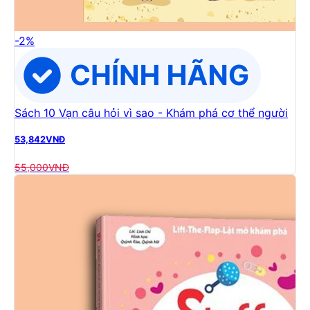
-
2
%
Sách 10 Vạn câu hỏi vì sao - Khám phá cơ thể người
53,842
VNĐ
55,000
VNĐ