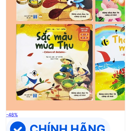
-
48
%