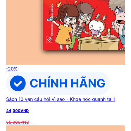
-
20
%
Sách 10 vạn câu hỏi vì sao - Khoa học quanh ta 1
44,000
VNĐ
55,000
VNĐ