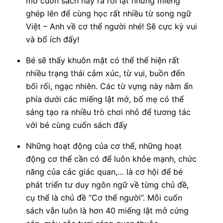
mở cuốn sách này ra rồi lật những miếng
ghép lên để cùng học rất nhiều từ song ngữ
Việt – Anh về cơ thể người nhé! Sẽ cực kỳ vui
và bổ ích đấy!
Bé sẽ thấy khuôn mặt có thể thể hiện rất
nhiều trạng thái cảm xúc, từ vui, buồn đến
bối rối, ngạc nhiên. Các từ vựng này nằm ẩn
phía dưới các miếng lật mở, bố mẹ có thể
sáng tạo ra nhiều trò chơi nhỏ để tương tác
với bé cùng cuốn sách đấy
Những hoạt động của cơ thể, những hoạt
động cơ thể cần có để luôn khỏe mạnh, chức
năng của các giác quan,… là cơ hội để bé
phát triển tư duy ngôn ngữ về từng chủ đề,
cụ thể là chủ đề “Cơ thể người”. Mỗi cuốn
sách vẫn luôn là hơn 40 miếng lật mở cứng