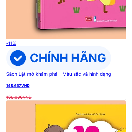
-
11
%
Sách Lật mở khám phá - Màu sắc và hình dạng
148,657
VNĐ
168,000
VNĐ