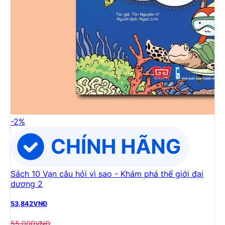
-
2
%
Sách 10 Vạn câu hỏi vì sao - Khám phá thế giới đại
dương 2
53,842
VNĐ
55,000
VNĐ