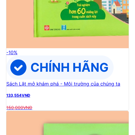
-
10
%
Sách Lật mở khám phá - Môi trường của chúng ta
133,554
VNĐ
150,000
VNĐ