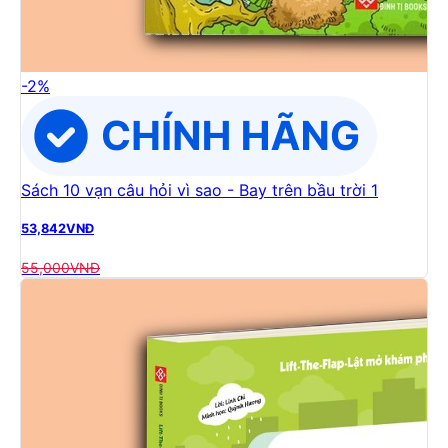
-
2
%
Sách 10 vạn câu hỏi vì sao - Bay trên bầu trời 1
53,842
VNĐ
55,000
VNĐ