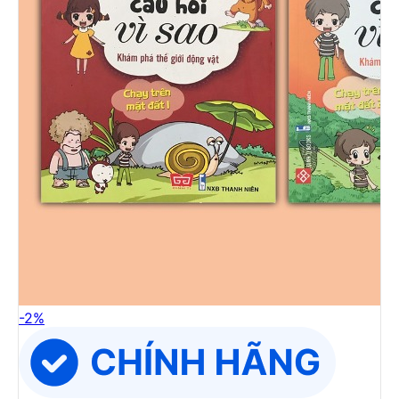
-
2
%