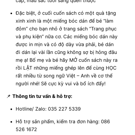
cáp, màu sắc tươi sáng quen thuộc
Đặc biệt, ở cuối cuốn sách có một quà tặng
xinh xinh là một miếng bóc dán để bé “làm
đỏm” cho bạn nhỏ ở trang sách “Trang phục
và phụ kiện” nữa cơ. Các miếng bóc dán này
được in mịn và có độ dày vừa phải, bé dán
đi dán lại vài lần cũng không sợ bị hỏng đâu
mẹ ạ! Bố mẹ và bé hãy MỞ cuốn sách này ra
rồi LẬT những miếng ghép lên để cùng HỌC
rất nhiều từ song ngữ Việt – Anh về cơ thể
người nhé! Sẽ cực kỳ vui và bổ ích đấy!
📌
Thông tin tư vấn & hỗ trợ:
Hotline/ Zalo: 035 227 5339
Hỗ trợ sản phẩm, kiểm tra đơn hàng: 086
526 1672