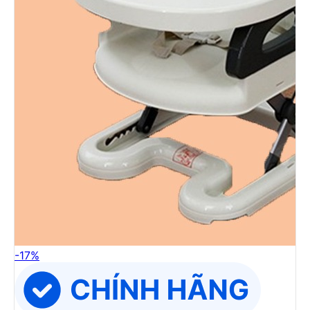
-
17
%