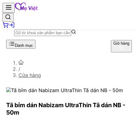
Giỏ hàng
Danh mục
/
Cửa hàng
Tã bỉm dán Nabizam UltraThin Tã dán NB -
50m