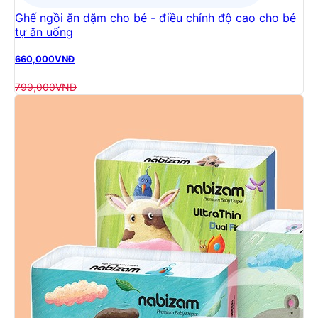
Ghế ngồi ăn dặm cho bé - điều chỉnh độ cao cho bé
tự ăn uống
660,000
VNĐ
799,000
VNĐ