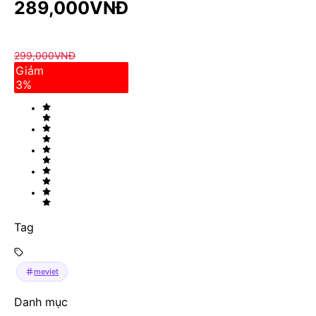
289,000
VNĐ
299,000
VNĐ
Giảm
3
%
Tag
meviet
Danh mục