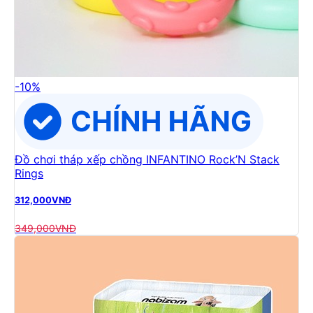
-
10
%
Đồ chơi tháp xếp chồng INFANTINO Rock’N Stack
Rings
312,000
VNĐ
349,000
VNĐ