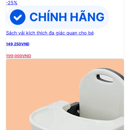
-
25
%
Sách vải kích thích đa giác quan cho bé
149,250
VND
199,000
VND