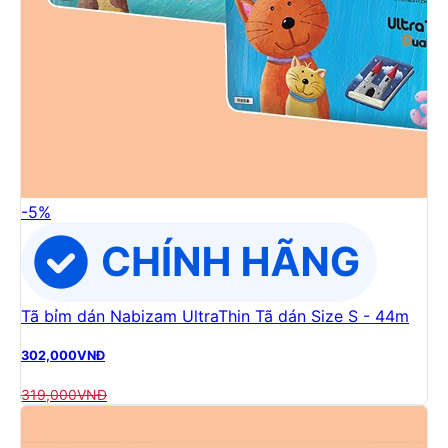
-
5
%
Tã bỉm dán Nabizam UltraThin Tã dán Size S - 44m
302,000
VNĐ
319,000
VNĐ