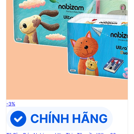
-
3
%