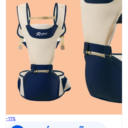
-
11
%