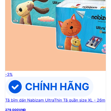
-
3
%
Tã bỉm dán Nabizam UltraThin Tã quần size XL - 26m
279,000
VNĐ