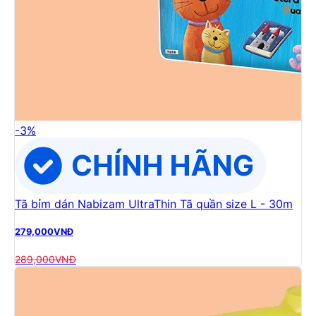
-
3
%
Tã bỉm dán Nabizam UltraThin Tã quần size L - 30m
279,000
VNĐ
289,000
VNĐ