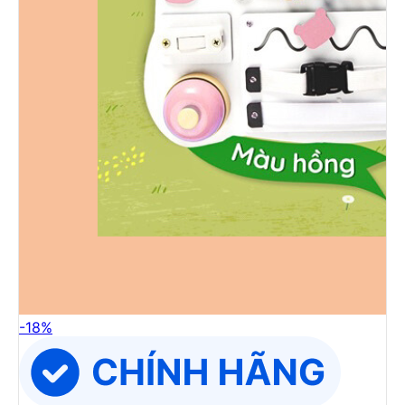
-
18
%