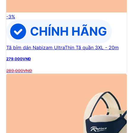
-
3
%
Tã bỉm dán Nabizam UltraThin Tã quần 3XL - 20m
279,000
VNĐ
289,000
VNĐ