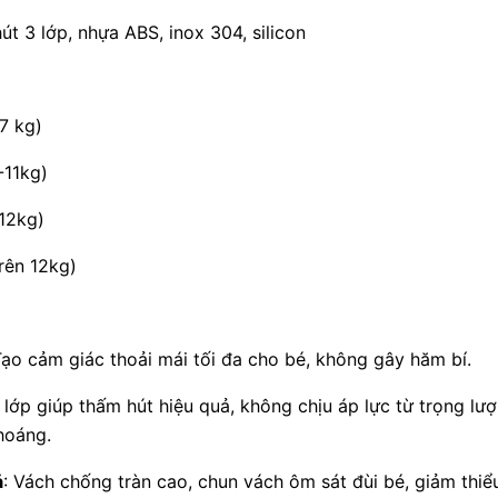
hút 3 lớp, nhựa ABS, inox 304, silicon
7 kg)
-11kg)
-12kg)
trên 12kg)
Tạo cảm giác thoải mái tối đa cho bé, không gây hăm bí.
3 lớp giúp thấm hút hiệu quả, không chịu áp lực từ trọng lư
hoáng.
ả
: Vách chống tràn cao, chun vách ôm sát đùi bé, giảm thiểu