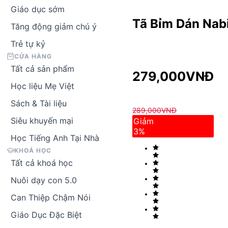
Giáo dục sớm
Tã Bỉm Dán Nab
Tăng động giảm chú ý
Trẻ tự kỷ
CỬA HÀNG
Tất cả sản phẩm
279,000
VNĐ
Học liệu Mẹ Việt
Sách & Tài liệu
289,000
VNĐ
Siêu khuyến mại
Giảm
3
%
Học Tiếng Anh Tại Nhà
KHOÁ HỌC
Tất cả khoá học
Nuôi dạy con 5.0
Can Thiệp Chậm Nói
Giáo Dục Đặc Biệt