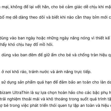
 mại, không để lại vết hằn, cho bé cảm giác dễ chịu khi mặ
 bố mẹ dễ dàng theo dõi và biết khi nào cần thay bỉm mới 
 dùng vào ban ngày hoặc những ngày nắng nóng vì thiết kế 
hấy khó chịu hay đổ mồ hôi.
p dùng vào ban đêm để giữ ấm cho bé và chống tràn hiệu q
 ở nơi khô ráo, tránh nước và ánh nắng trực tiếp.
 sử dụng sản phẩm quá hạn để đảm bảo an toàn cho làn da
izam UltraThin là sự lựa chọn hoàn hảo cho các bậc phụ
rải nghiệm thoải mái và khô thoáng trong suốt quá trình t
ợ bé trong việc phát triển thói quen tự lập an toàn và hiệu 