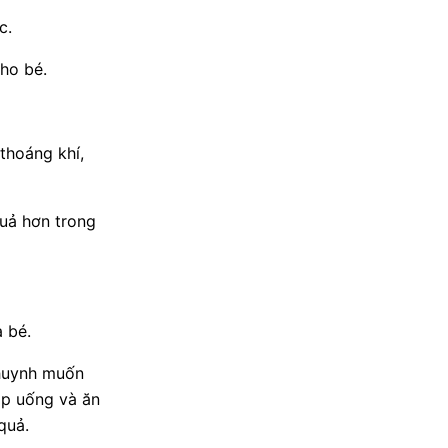
c.
cho bé.
thoáng khí,
uả hơn trong
 bé.
 huynh muốn
ập uống và ăn
quả.