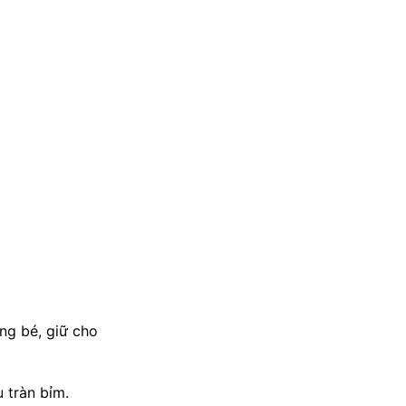
ợng bé, giữ cho
 tràn bỉm.