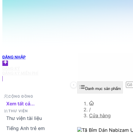
098 666 3155
TRANG CHỦ
Tìm sản phẩm bạn muốn
GIỎ HÀNG
ĐĂNG NHẬP
ĐĂNG KÝ
ĐĂNG KÝ MIỄN PHÍ
Danh mục sản phẩm
CỘNG ĐỒNG
Xem tất cả...
/
THƯ VIỆN
Cửa hàng
Thư viện tài liệu
Tiếng Anh trẻ em