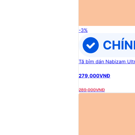
-
3
%
Tã bỉm dán Nabizam Ultr
279,000
VNĐ
289,000
VNĐ