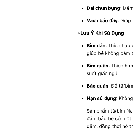
Đai chun bụng
: Mềm
Vạch báo đầy
: Giúp
⭐
Lưu Ý Khi Sử Dụng
Bỉm dán
: Thích hợp
giúp bé không cảm t
Bỉm quần
: Thích hợ
suốt giấc ngủ.
Bảo quản
: Để tã/bỉm
Hạn sử dụng
: Không
Sản phẩm tã/bỉm Nab
đảm bảo bé có một t
dặm, đồng thời hỗ tr