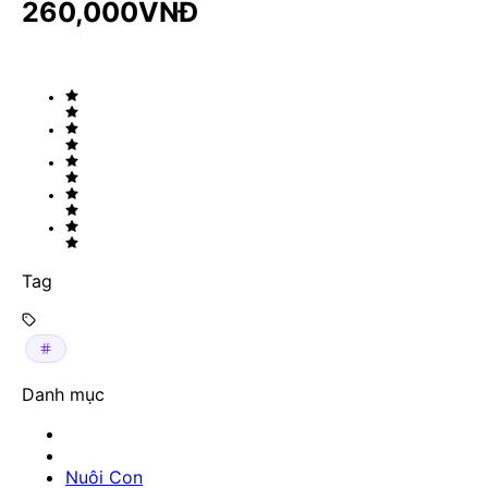
260,000
VNĐ
Tag
Danh mục
Nuôi Con