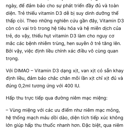
ngày, để đảm bảo cho sự phát triển đầy đủ và toàn
diện. Trẻ thiếu vitamin D3 dễ bị suy dinh dưỡng thể
thấp còi. Theo những nghiên cứu gần đây, Vitamin D3
còn có vai trò trong hệ tiêu hóa và hệ miễn dịch của
trẻ, do vậy, thiếu hụt vitamin D3 làm cho nguy cơ
mắc các bệnh nhiễm trùng, hen suyễn ở trẻ tăng lên.
Bởi vậy, việc định liều chính xác điều vô cùng quan
trọng.
Với DIMAO – Vitamin D3 dạng xịt, van xịt có sẵn khay
định liều, đảm bảo chắc chắn mỗi lần xịt chỉ xịt đủ và
đúng 0,2ml tương ứng với 400 IU.
Hấp thu trực tiếp qua đường niêm mạc miệng:
– Vùng miệng với các ưu điểm như niêm mạc mỏng,
hệ thống mạch máu dồi dào, diện tích tiếp xúc không
lớn giúp hấp thu thuốc nhanh hơn. Đặc biệt, qua niêm