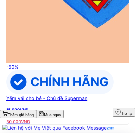
-
50
%
Yếm vải cho bé - Chủ đề Superman
15,000
VNĐ
Trở lại
Thêm giỏ hàng
Mua ngay
30,000
VNĐ