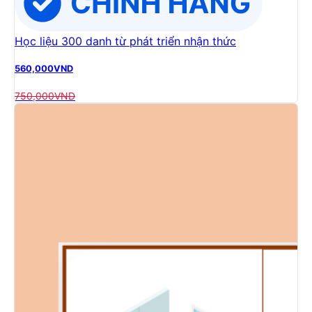
Học liệu 300 danh từ phát triển nhận thức
560,000
VND
750,000
VND