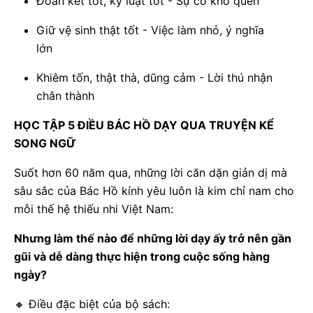
Đoàn kết tốt, kỷ luật tốt - Sự cố khó quên
Giữ vệ sinh thật tốt - Việc làm nhỏ, ý nghĩa
lớn
Khiêm tốn, thật thà, dũng cảm - Lời thú nhận
chân thành
HỌC TẬP 5 ĐIỀU BÁC HỒ DẠY QUA TRUYỆN KỂ
SONG NGỮ
Suốt hơn 60 năm qua, những lời căn dặn giản dị mà
sâu sắc của Bác Hồ kính yêu luôn là kim chỉ nam cho
mỗi thế hệ thiếu nhi Việt Nam:
Nhưng làm thế nào để những lời dạy ấy trở nên gần
gũi và dễ dàng thực hiện trong cuộc sống hàng
ngày?
🔸
Điều đặc biệt của bộ sách: