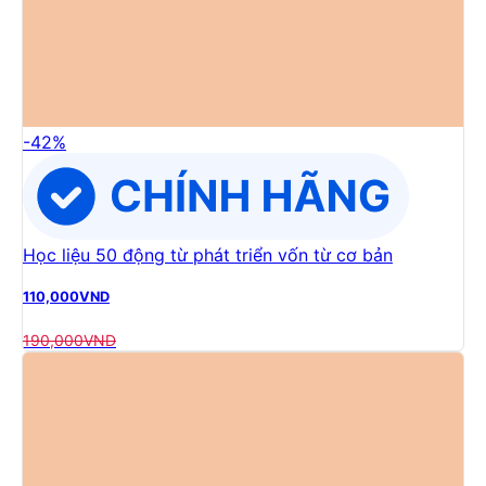
-
42
%
Học liệu 50 động từ phát triển vốn từ cơ bản
110,000
VND
190,000
VND