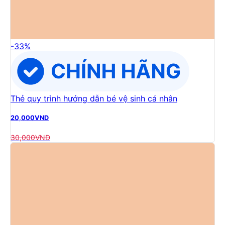
-
33
%
Thẻ quy trình hướng dẫn bé vệ sinh cá nhân
20,000
VND
30,000
VND