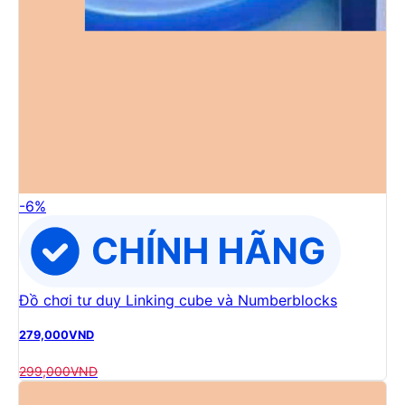
-
6
%
Đồ chơi tư duy Linking cube và Numberblocks
279,000
VND
299,000
VND