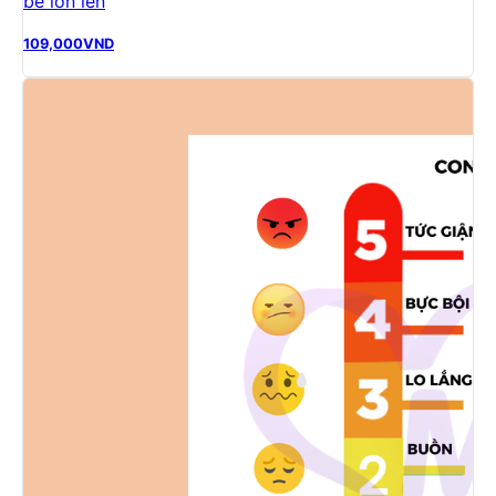
bé lớn lên
109,000
VND