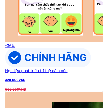
-
36
%
Học liệu phát triển trí tuệ cảm xúc
320,000
VND
500,000
VND