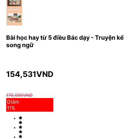
Bài học hay từ 5 điều Bác dạy - Truyện kể
song ngữ
154,531
VND
175,000
VND
Giảm
11
%