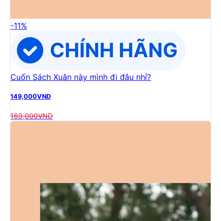
-
11
%
Cuốn Sách Xuân này mình đi đâu nhỉ?
149,000
VND
169,000
VND