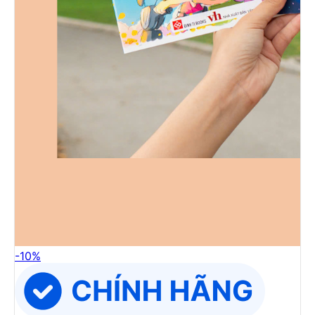
-
10
%