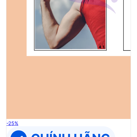
-
25
%