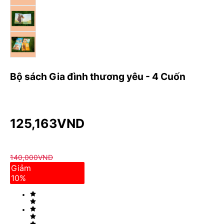
Bộ sách Gia đình thương yêu - 4 Cuốn
125,163
VND
140,000
VND
Giảm
10
%