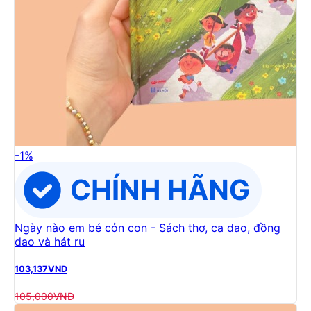
-
1
%
Ngày nào em bé cỏn con - Sách thơ, ca dao, đồng
dao và hát ru
103,137
VND
105,000
VND