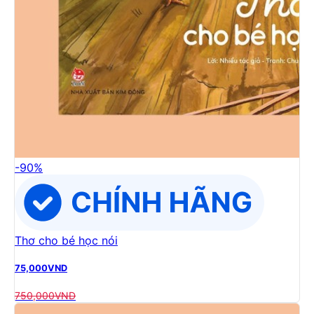
-
90
%
Thơ cho bé học nói
75,000
VND
750,000
VND