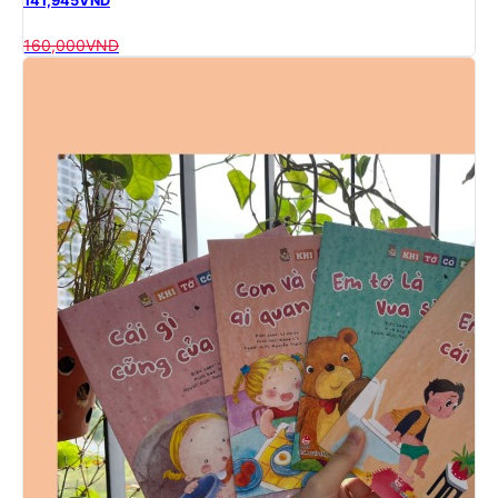
141,945
VND
160,000
VND