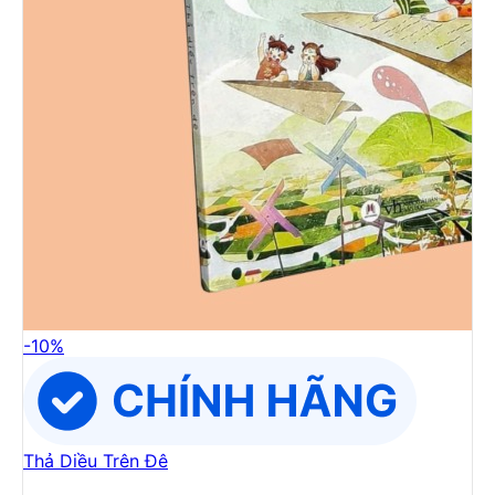
-
10
%
Thả Diều Trên Đê