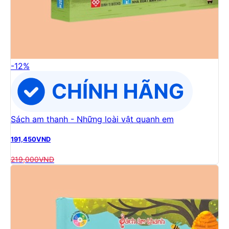
-
12
%
Sách am thanh - Những loài vật quanh em
191,450
VND
219,000
VND