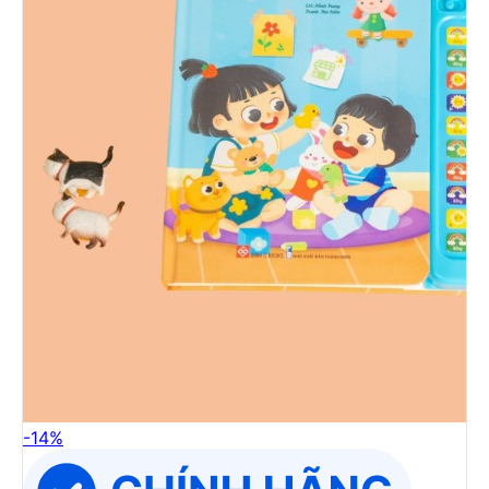
-
14
%