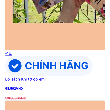
-
1
%
Bộ sách Khi tớ có em
98,592
VND
100,000
VND