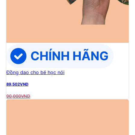
Đồng dao cho bé học nói
89,502
VND
90,000
VND