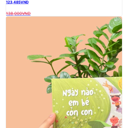
123,485
VND
138,000
VND