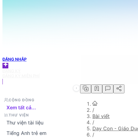
098 666 3155
TRANG CHỦ
Tìm bài viết bạn cần
GIỎ HÀNG
ĐĂNG NHẬP
ĐĂNG KÝ
ĐĂNG KÝ MIỄN PHÍ
CỘNG ĐỒNG
Xem tất cả...
/
THƯ VIỆN
Bài viết
/
Thư viện tài liệu
Dạy Con - Giáo D
Tiếng Anh trẻ em
/