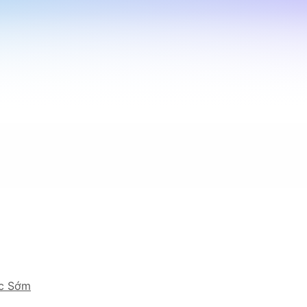
ục Sớm