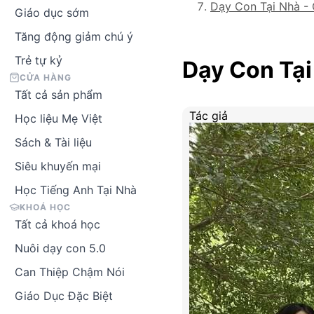
Dạy Con Tại Nhà -
Giáo dục sớm
Tăng động giảm chú ý
Trẻ tự kỷ
Dạy Con Tại
CỬA HÀNG
Tất cả sản phẩm
Tác giả
Học liệu Mẹ Việt
Sách & Tài liệu
Siêu khuyến mại
Học Tiếng Anh Tại Nhà
KHOÁ HỌC
Tất cả khoá học
Nuôi dạy con 5.0
Can Thiệp Chậm Nói
Giáo Dục Đặc Biệt