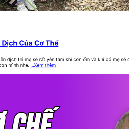
 Dịch Của Cơ Thể
iễn dịch thì mẹ sẽ rất yên tâm khi con ốm và khi đó mẹ sẽ
con mình nhé.
...Xem thêm