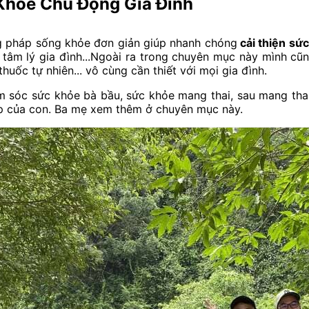
hỏe Chủ Động Gia Đình
 pháp sống khỏe đơn giản giúp nhanh chóng
cải thiện sức
, tâm lý gia đình...Ngoài ra trong chuyên mục này mình
huốc tự nhiên... vô cùng cần thiết với mọi gia đình.
m sóc sức khỏe bà bầu, sức khỏe mang thai, sau mang tha
ặp của con. Ba mẹ xem thêm ở chuyên mục này.