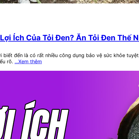
 Lợi Ích Của Tỏi Đen? Ăn Tỏi Đen Thế
 biết đến là có rất nhiều công dụng bảo vệ sức khỏe tuyệt 
ểu rõ.
...Xem thêm