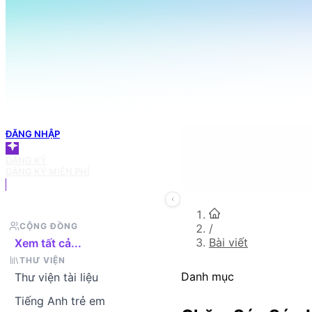
098 666 3155
TRANG CHỦ
Tìm bài viết bạn cần
GIỎ HÀNG
ĐĂNG NHẬP
ĐĂNG KÝ
ĐĂNG KÝ MIỄN PHÍ
CỘNG ĐỒNG
/
Bài viết
Xem tất cả...
THƯ VIỆN
Danh mục
Thư viện tài liệu
Tiếng Anh trẻ em