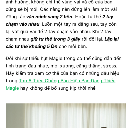
ảnh hưởng, không chỉ thế vùng vai và cổ của bạn
cũng sẽ bị mỏi. Các nàng nên đứng lên làm một vài
động tác
vặn mình sang 2 bên.
Hoặc tư thế
2 tay
chạm vào nhau
. Luồn một tay ra đằng sau, tay còn
lại vắt qua vai để 2 tay chạm vào nhau. Khi 2 tay
chạm nhau
giữ tư thế trong 3 giây
rồi đổi lại.
Lặp lại
các tư thế khoảng 5 lần
cho mỗi bên.
Đôi khi sự thiếu hụt Magie trong cơ thể cũng dẫn đến
tình trạng đau nhức, mỏi xương, căng thẳng, stress.
Hãy kiểm tra xem cơ thể của bạn có những dấu hiệu
trong
Top 6 Triệu Chứng Báo Hiệu Bạn Đang Thiếu
Magie
hay không để bổ sung kịp thời nhé.