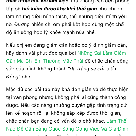
thần thoải mái khi làm việc
, mà không cần đến phòng
tập sẽ
tiết kiệm được kha khá thời gian
cho chị em
làm những điều mình thích, thử những điều mình yêu
nè. Đương nhiên chị em phải kết hợp cùng một chế
độ ăn uống hợp lý khỏe mạnh nữa nhé.
Nếu chị em đang giảm cân hoặc có ý định giảm cân,
hãy dành vài phút đọc qua bài
Những Sai Lầm Giảm
Cân Mà Chị Em Thường Mắc Phải
để chắc chắn công
sức của mình không thành “
dã tràng se cát biển
Đông
” nhé.
Mặc dù các bài tập này khá đơn giản và dễ thực hiện
tại văn phòng nhưng không phải ai cũng thành công
được. Nếu các nàng thường xuyên gặp tình trạng cứ
lên kế hoạch rồi lại không sắp xếp được thời gian,
chắc chắn bạn đang có vấn đề ở chỗ khác.
Làm Thế
Nào Để Cân Bằng Cuộc Sống Công Việc Và Gia Đình