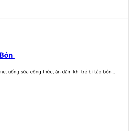
 Bón
ẹ, uống sữa công thức, ăn dặm khi trẻ bị táo bón...