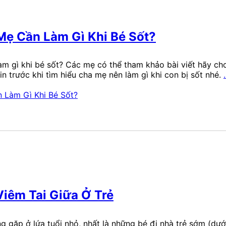
Mẹ Cần Làm Gì Khi Bé Sốt?
làm gì khi bé sốt? Các mẹ có thể tham khảo bài viết hãy c
n trước khi tìm hiểu cha mẹ nên làm gì khi con bị sốt nhé.
Viêm Tai Giữa Ở Trẻ
g gặp ở lứa tuổi nhỏ, nhất là những bé đi nhà trẻ sớm (dưới 