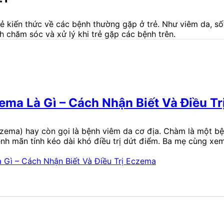
 sẻ kiến thức về các bệnh thường gặp ở trẻ. Như viêm da, số
h chăm sóc và xử lý khi trẻ gặp các bệnh trên.
ma Là Gì – Cách Nhận Biết Và Điều T
zema) hay còn gọi là bệnh viêm da cơ địa. Chàm là một bệ
ệnh mãn tính kéo dài khó điều trị dứt điểm. Ba mẹ cùng xe