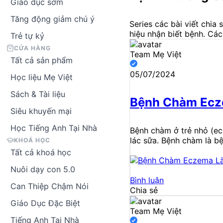
Giáo dục sớm
Tăng động giảm chú ý
Series các bài viết chia
hiệu nhận biết bệnh. Các
Trẻ tự kỷ
CỬA HÀNG
Team Mẹ Việt
Tất cả sản phẩm
05/07/2024
Học liệu Mẹ Việt
Sách & Tài liệu
Bệnh Chàm Ecze
Siêu khuyến mại
Học Tiếng Anh Tại Nhà
Bệnh chàm ở trẻ nhỏ (ec
lác sữa. Bệnh chàm là b
KHOÁ HỌC
Tất cả khoá học
Nuôi dạy con 5.0
Bình luận
Can Thiệp Chậm Nói
Chia sẻ
Giáo Dục Đặc Biệt
Team Mẹ Việt
Tiếng Anh Tại Nhà