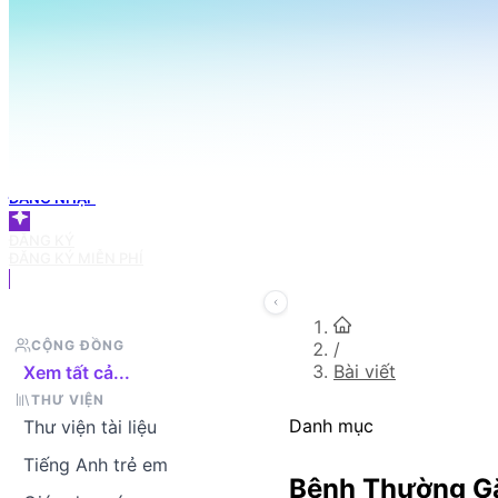
098 666 3155
TRANG CHỦ
Tìm bài viết bạn cần
GIỎ HÀNG
ĐĂNG NHẬP
ĐĂNG KÝ
ĐĂNG KÝ MIỄN PHÍ
CỘNG ĐỒNG
/
Bài viết
Xem tất cả...
THƯ VIỆN
Danh mục
Thư viện tài liệu
Tiếng Anh trẻ em
Bệnh Thường G