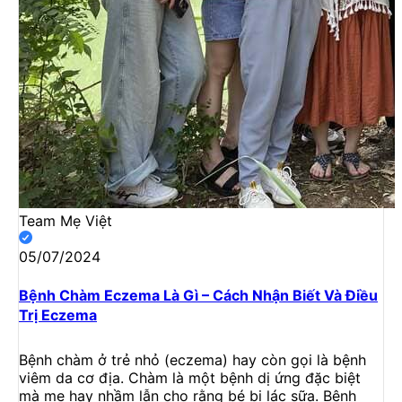
Team Mẹ Việt
05/07/2024
Bệnh Chàm Eczema Là Gì – Cách Nhận Biết Và Điều
Trị Eczema
Bệnh chàm ở trẻ nhỏ (eczema) hay còn gọi là bệnh
viêm da cơ địa. Chàm là một bệnh dị ứng đặc biệt
mà mẹ hay nhầm lẫn cho rằng bé bị lác sữa. Bệnh