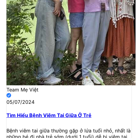
Team Mẹ Việt
05/07/2024
Tìm Hiểu Bệnh Viêm Tai Giữa Ở Trẻ
Bệnh viêm tai giữa thường gặp ở lứa tuổi nhỏ, nhất là
những bé đi nhà trẻ sớm (dưới 1 tuổi) dễ bị viêm tai