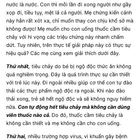
nước là nước. Con thì mỗi lần đi xong người như gầy
xọp đi, tiều tụy, mệt lả cả người. Mẹ chứng kiến cảnh
này hẳn rất xót xa, chỉ muốn thay con chịu khổ sở mà
không được! Mẹ muốn cho con uống thuốc cầm tiêu
chảy với hi vọng các triệu chứng này nhanh chấm
dứt. Tuy nhiên, trên thực tế giải pháp này có thực sự
hiệu quả? Các mẹ cùng xem giải thích dưới đây.
Thứ nhất,
tiêu chảy do bé bị ngộ độc thức ăn không
quá nghiêm trọng. Đây là quá trình thực sự cần thiết
với trẻ lúc này. Đi ngoài nhiều giúp cơ thể con tự đào
thải các thực phẩm ngộ độc ra ngoài. Khi nào đào
thải xong, trẻ sẽ hết ngộ độc và sẽ không nguy hiểm
nữa.
Con tự động hết tiêu chảy mà không cần dùng
viên thuốc nào cả.
Do đó, thuốc cầm tiêu chảy là
không cần thiết và mẹ không cần cho con uống.
Thứ hai,
nhiều trường hợp virus, vi khuẩn gây bệnh