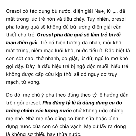
Oresol có tác dụng bù nước, điện giải Na+, K+,… đã
mất trong lúc trẻ nôn và tiêu chảy. Tuy nhiên, oresol
pha loãng quá sẽ không đủ bù lượng điện giải cần
thiết cho trẻ.
Oresol pha đặc quá sẽ làm trẻ bị rối
loạn điện giải.
Trẻ có hiện tượng da nhăn, môi khô,
mắt trũng, niêm mạc lưỡi khô, nước tiểu ít. Đặc biệt là
con sốt cao, thở nhanh, co giật, lừ đừ, ngủ lơ mơ khó
gọi dậy. Đây là dấu hiệu trẻ bị ngộ độc muối. Nếu trẻ
không được cấp cứu kịp thời sẽ có nguy cơ trụy
mạch, tử vong.
Do đó, mẹ chú ý pha theo đúng theo tỷ lệ hướng dẫn
trên gói oresol.
Pha đúng tỷ lệ là dùng dụng cụ đo
lường chính xác lượng nước
chứ không ước chừng
mẹ nhé. Nhà mẹ nào cũng có bình sữa hoặc bình
đựng nước của con có chia vạch. Mẹ cứ lấy ra đong
là không sợ thiếu hay thừa nước.