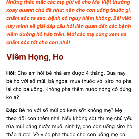
Những thắc mắc các mẹ gửi về cho Mẹ Việt thường
xoay quanh chủ đề như: nên cho con uống thuốc gì,
chăm sóc ra sao, bệnh có nguy hiểm không. Bài viết
này mình sẽ giải đáp câu hỏi liên quan đến các bệnh
viêm đường hô hấp trên. Mời các mẹ cùng xem và
chăm sóc tốt cho con nhé!
Viêm Họng, Ho
Hỏi:
Cho em hỏi bé nhà em được 4 tháng. Qua nay
bé ho với sổ mũi, bà ngoại mua thuốc với siro ho pha
lại cho bé uống. Không pha thêm nước nóng có đúng
ko ạ?
Đáp:
Bé ho với sổ mũi có kèm sốt không mẹ? Mẹ
theo dõi con thêm nhé. Nếu không sốt thì mẹ chủ yếu
rửa mũi bằng nước muối sinh lý, cho con uống siro ho
thảo dược. Về việc pha thuốc cho con uống mẹ có