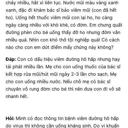
chảy nhiều, hắt xì liên tục. Nước mũi màu vàng xanh
xanh, đặc đi khám bác sĩ bảo viêm mũi (con đã hết
ho). Uống hết thuốc viêm mũi con lại ho, ho càng
ngày càng nhiều với khò khè, có đờm. Em chưng quất
đường phèn cho bé uống thấy đỡ ho nhưng đờm vẫn
nhiều quá. Nhìn con khó thở tội nghiệp quá! Có cách
nào cho con em dứt điểm mấy chứng này không?
Đáp:
Con có dấu hiệu viêm đường hô hấp nhưng hay
tái phát nhiều lần. Mẹ cho con uống thuốc của bác sĩ
kết hợp rửa mũi/hút mũi ngày 2-3 lần cho sạch. Mẹ
cho con uống nhiều nước. Nếu chỗ mẹ có bác sĩ
chuyên vỗ rung đờm cho bé thì nên đưa con đi vỗ sẽ
nhanh hết.
Hỏi:
Mình có đọc thông tin bệnh viêm đường hô hấp
do virus thì không cần uống kháng sinh. Do vi khuẩn