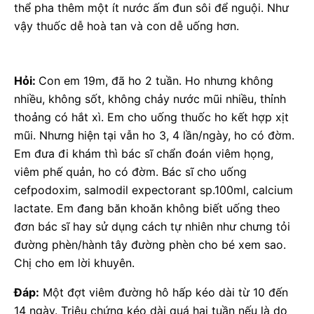
thể pha thêm một ít nước ấm đun sôi để nguội. Như
vậy thuốc dễ hoà tan và con dễ uống hơn.
Hỏi:
Con em 19m, đã ho 2 tuần. Ho nhưng không
nhiều, không sốt, không chảy nước mũi nhiều, thỉnh
thoảng có hắt xì. Em cho uống thuốc ho kết hợp xịt
mũi. Nhưng hiện tại vẫn ho 3, 4 lần/ngày, ho có đờm.
Em đưa đi khám thì bác sĩ chẩn đoán viêm họng,
viêm phế quản, ho có đờm. Bác sĩ cho uống
cefpodoxim, salmodil expectorant sp.100ml, calcium
lactate. Em đang băn khoăn không biết uống theo
đơn bác sĩ hay sử dụng cách tự nhiên như chưng tỏi
đường phèn/hành tây đường phèn cho bé xem sao.
Chị cho em lời khuyên.
Đáp:
Một đợt viêm đường hô hấp kéo dài từ 10 đến
14 ngày. Triệu chứng kéo dài quá hai tuần nếu là do