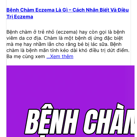
Bệnh Chàm Eczema Là Gì – Cách Nhận Biết Và Điều
Trị Eczema
Bệnh chàm ở trẻ nhỏ (eczema) hay còn gọi là bệnh
viêm da cơ địa. Chàm là một bệnh dị ứng đặc biệt
mà mẹ hay nhầm lẫn cho rằng bé bị lác sữa. Bệnh
chàm là bệnh mãn tính kéo dài khó điều trị dứt điểm.
Ba mẹ cùng xem
...Xem thêm