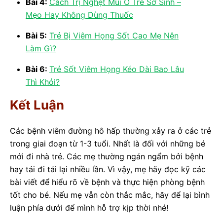
Bài 4:
Cách Trị Nghẹt Mũi Ở Trẻ Sơ Sinh –
Mẹo Hay Không Dùng Thuốc
Bài 5:
Trẻ Bị Viêm Họng Sốt Cao Mẹ Nên
Làm Gì?
Bài 6:
Trẻ Sốt Viêm Họng Kéo Dài Bao Lâu
Thì Khỏi?
Kết Luận
Các bệnh viêm đường hô hấp thường xảy ra ở các trẻ
trong giai đoạn từ 1-3 tuổi. Nhất là đối với những bé
mới đi nhà trẻ. Các mẹ thường ngán ngẩm bởi bệnh
hay tái đi tái lại nhiều lần. Vì vậy, mẹ hãy đọc kỹ các
bài viết để hiểu rõ về bệnh và thực hiện phòng bệnh
tốt cho bé. Nếu mẹ vẫn còn thắc mắc, hãy để lại bình
luận phía dưới để mình hỗ trợ kịp thời nhé!