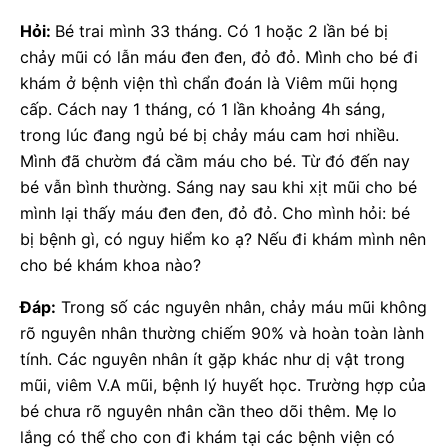
Hỏi:
Bé trai mình 33 tháng. Có 1 hoặc 2 lần bé bị
chảy mũi có lẫn máu đen đen, đỏ đỏ. Mình cho bé đi
khám ở bệnh viện thì chẩn đoán là Viêm mũi họng
cấp. Cách nay 1 tháng, có 1 lần khoảng 4h sáng,
trong lúc đang ngủ bé bị chảy máu cam hơi nhiều.
Mình đã chườm đá cầm máu cho bé. Từ đó đến nay
bé vẫn bình thường. Sáng nay sau khi xịt mũi cho bé
mình lại thấy máu đen đen, đỏ đỏ. Cho mình hỏi: bé
bị bệnh gì, có nguy hiểm ko ạ? Nếu đi khám mình nên
cho bé khám khoa nào?
Đáp:
Trong số các nguyên nhân, chảy máu mũi không
rõ nguyên nhân thường chiếm 90% và hoàn toàn lành
tính. Các nguyên nhân ít gặp khác như dị vật trong
mũi, viêm V.A mũi, bệnh lý huyết học. Trường hợp của
bé chưa rõ nguyên nhân cần theo dõi thêm. Mẹ lo
lắng có thể cho con đi khám tại các bệnh viện có