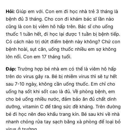
Hỏi:
Giúp em với. Con em đi học nhà trẻ 3 tháng là
bệnh đủ 3 tháng. Cho con đi khám bác sĩ lần nào
cũng là con bị viêm hô hấp trên. Bác sĩ cho uống
thuốc 1 tuần hết, đi học lại được 1 tuần bị bệnh tiếp.
Có cách nào trị dứt điểm bệnh này không? Chứ con
bệnh hoài, sụt cân, uống thuốc nhiều em sợ không
lớn nổi. Con em 17 tháng tuổi.
Đáp:
Trường hợp bé nhà em có thể là viêm hô hấp
trên do virus gây ra. Bé bị nhiễm virus thì sẽ tự hết
sau 7-10 ngày, không cần uống thuốc. Em chỉ cho
uống hạ sốt khi sốt cao là đủ. Về phòng bệnh, em
cho bé uống nhiều nước, đảm bảo ăn đủ chất dinh
dưỡng, vitamin C để tăng sức đề kháng. Trên đường
bé đi học nên đeo khẩu trang kín. Bé sau khi về nhà
nhanh chóng rửa tay sạch bằng xà phòng để loại bỏ
virus ở trường.