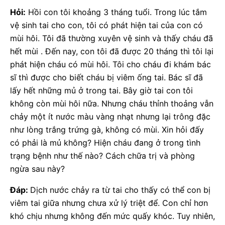
Hỏi:
Hồi con tôi khoảng 3 tháng tuổi. Trong lúc tắm
vệ sinh tai cho con, tôi có phát hiện tai của con có
mùi hôi. Tôi đã thường xuyên vệ sinh và thấy cháu đã
hết mùi . Đến nay, con tôi đã được 20 tháng thì tôi lại
phát hiện cháu có mùi hôi. Tôi cho cháu đi khám bác
sĩ thì được cho biết cháu bị viêm ống tai. Bác sĩ đã
lấy hết những mủ ở trong tai. Bây giờ tai con tôi
không còn mùi hôi nữa. Nhưng cháu thỉnh thoảng vẫn
chảy một ít nước màu vàng nhạt nhưng lại trông đặc
như lòng trắng trứng gà, không có mùi. Xin hỏi đấy
có phải là mủ không? Hiện cháu đang ở trong tình
trạng bệnh như thế nào? Cách chữa trị và phòng
ngừa sau này?
Đáp:
Dịch nước chảy ra từ tai cho thấy có thể con bị
viêm tai giữa nhưng chưa xử lý triệt để. Con chỉ hơn
khó chịu nhưng không đến mức quấy khóc. Tuy nhiên,