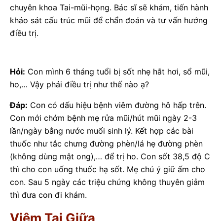
chuyên khoa Tai-mũi-họng. Bác sĩ sẽ khám, tiến hành
khảo sát cấu trúc mũi để chẩn đoán và tư vấn hướng
điều trị.
Hỏi:
Con mình 6 tháng tuổi bị sốt nhẹ hắt hơi, sổ mũi,
ho,… Vậy phải điều trị như thế nào ạ?
Đáp:
Con có dấu hiệu bệnh viêm đường hô hấp trên.
Con mới chớm bệnh mẹ rửa mũi/hút mũi ngày 2-3
lần/ngày bằng nước muối sinh lý. Kết hợp các bài
thuốc như tắc chưng đường phèn/lá hẹ đường phèn
(không dùng mật ong),… để trị ho. Con sốt 38,5 độ C
thì cho con uống thuốc hạ sốt. Mẹ chú ý giữ ấm cho
con. Sau 5 ngày các triệu chứng không thuyên giảm
thì đưa con đi khám.
Viêm Tai Giữa