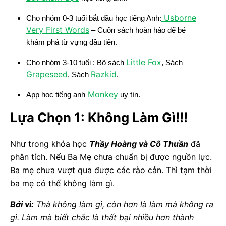
Usborne
Cho nhóm 0-3 tuổi bắt đầu học tiếng Anh:
Very First Words
– Cuốn sách hoàn hảo để bé
khám phá từ vựng đầu tiên.
Little Fox
Cho nhóm 3-10 tuổi : Bộ sách
, Sách
Grapeseed
Razkid
, Sách
.
Monkey
App học tiếng anh
uy tín.
Lựa Chọn 1: Không Làm Gì!!!
Như trong khóa học
Thầy Hoàng và Cô Thuần
đã
phân tích. Nếu Ba Mẹ chưa chuẩn bị được nguồn lực.
Ba mẹ chưa vượt qua được các rào cản. Thì tạm thời
ba mẹ có thể không làm gì.
Bởi vì:
Thà không làm gì, còn hơn là làm mà không ra
gì. Làm mà biết chắc là thất bại nhiều hơn thành