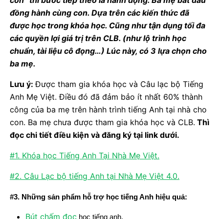
con” thì bước tiếp theo là hành động. Ba mẹ bắt đầu
đồng hành cùng con. Dựa trên các kiến thức đã
được học trong khóa học. Cũng như tận dụng tối đa
các quyền lợi giá trị trên CLB. (như lộ trình học
chuẩn, tài liệu cô đọng…) Lúc này, có 3 lựa chọn cho
ba mẹ.
Lưu ý:
Được tham gia khóa học và Câu lạc bộ Tiếng
Anh Mẹ Việt. Điều đó đã đảm bảo ít nhất 60% thành
công của ba mẹ trên hành trình tiếng Anh tại nhà cho
con. Ba mẹ chưa được tham gia khóa học và CLB.
Thì
đọc chi tiết điều kiện và đăng ký tại link dưới.
#1. Khóa học Tiếng Anh Tại Nhà Mẹ Việt.
#2. Câu Lạc bộ tiếng Anh tại Nhà Mẹ Việt 4.0.
#3. Những sản phẩm hỗ trợ học tiếng Anh hiệu quả:
Bút chấm đọc
học tiếng anh.