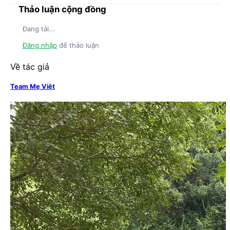
Thảo luận cộng đồng
Đang tải...
Đăng nhập
để thảo luận
Về tác giả
Team Mẹ Việt