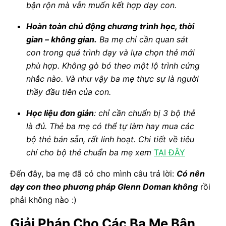
bận rộn mà vẫn muốn kết hợp dạy con.
Hoàn toàn chủ động chương trình học, thời
gian – không gian.
Ba mẹ chỉ cần quan sát
con trong quá trình dạy và lựa chọn thẻ mới
phù hợp. Không gò bó theo một lộ trình cứng
nhắc nào. Và như vậy ba mẹ thực sự là người
thầy đầu tiên của con.
Học liệu đơn giản
: chỉ cần chuẩn bị 3 bộ thẻ
là đủ. Thẻ ba mẹ có thể tự làm hay mua các
bộ thẻ bán sẵn, rất linh hoạt. Chi tiết về tiêu
chí cho bộ thẻ chuẩn ba mẹ xem
TẠI ĐÂY
Đến đây, ba mẹ đã có cho mình câu trả lời:
Có nên
dạy con theo phương pháp Glenn Doman không
rồi
phải không nào :)
Giải Pháp Cho Các Ba Mẹ Bận