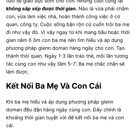
tuổi sẽ giáo dục sớm cho con. Nhưng cuối cùng lại
không sắp xếp được thời gian.
Nào là vừa phải chăm
con, vừa làm việc nhà, hoàn thành công việc ở cơ
quan, công ty. Cuộc sống bận rộn cứ cuốn trôi ba mẹ
đi như vậy đó. Vì vậy ngay từ khi mang bầu hoặc thời
gian nằm ổ ôm con ba mẹ nên tìm hiểu và áp dụng
phương pháp glenn doman hàng ngày cho con. Tạo
thành thói quen. Ngày 1-3 lần tráo thẻ, mỗi lần tương
tác cùng con như vậy tầm 5-7’. Ba mẹ chắc chắn sẽ
làm được.
Kết Nối Ba Mẹ Và Con Cái
Khi ba mẹ hiểu và áp dụng phương pháp glenn
doman đều đặn hàng ngày cùng con. Đây chính là
khoảng thời gian tuyệt vời để kết nối ba mẹ và con
cái.