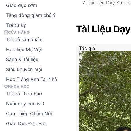
Tài Liệu Dạy Số T
Giáo dục sớm
Tăng động giảm chú ý
Trẻ tự kỷ
Tài Liệu D
CỬA HÀNG
Tất cả sản phẩm
Tác giả
Học liệu Mẹ Việt
Sách & Tài liệu
Siêu khuyến mại
Học Tiếng Anh Tại Nhà
KHOÁ HỌC
Tất cả khoá học
Nuôi dạy con 5.0
Can Thiệp Chậm Nói
Giáo Dục Đặc Biệt