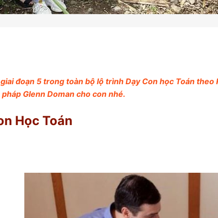
à giai đoạn 5 trong toàn bộ lộ trình Dạy Con học Toán the
g pháp Glenn Doman cho con nhé.
Con Học Toán