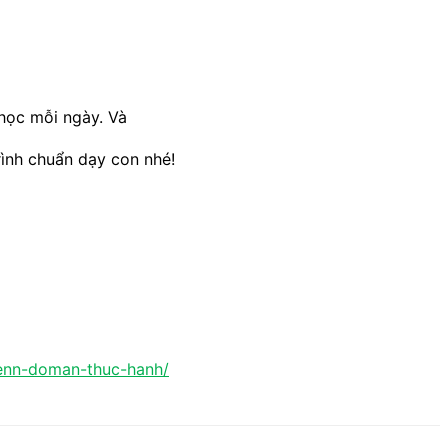
học mỗi ngày. Và
trình chuẩn dạy con nhé!
lenn-doman-thuc-hanh/