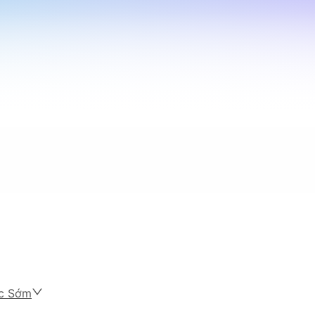
ục Sớm