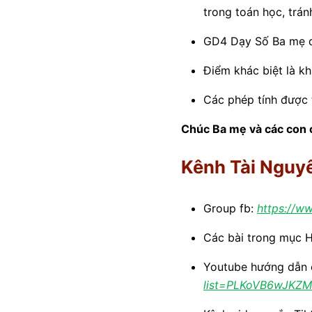
trong toán học, trán
GD4 Dạy Số Ba mẹ d
Điểm khác biệt là kh
Các phép tính được t
Chúc Ba mẹ và các con c
Kênh Tài Nguy
Group fb:
https://w
Các bài trong mục 
Youtube hướng dẫn
list=PLKoVB6wJK