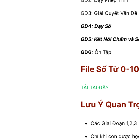
GD2: Dạy Phép Tính
GD3: Giải Quyết Vấn Đề
GD4: Dạy Số
GD5: Kết Nối Chấm và S
GD6:
Ôn Tập
File Số Từ 0-1
TẢI TẠI ĐÂY
Lưu Ý Quan Tr
Các Giai Đoạn 1,2,3 
Chỉ khi con được họ