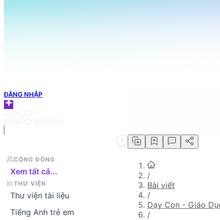
098 666 3155
TRANG CHỦ
Tìm bài viết bạn cần
GIỎ HÀNG
ĐĂNG NHẬP
ĐĂNG KÝ
ĐĂNG KÝ MIỄN PHÍ
CỘNG ĐỒNG
Xem tất cả...
/
THƯ VIỆN
Bài viết
/
Thư viện tài liệu
Dạy Con - Giáo D
Tiếng Anh trẻ em
/