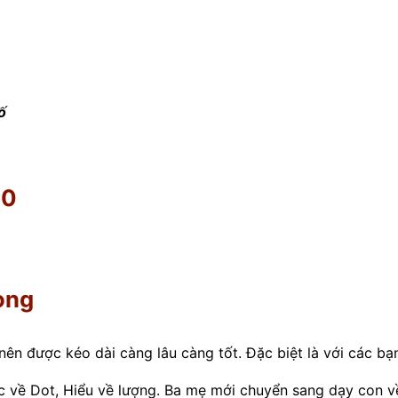
ố
00
ọng
nên được kéo dài càng lâu càng tốt. Đặc biệt là với các bạ
c về Dot, Hiểu về lượng. Ba mẹ mới chuyển sang dạy con v