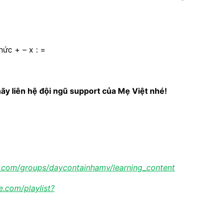
hức + – x : =
ãy liên hệ đội ngũ support của Mẹ Việt nhé!
.com/groups/daycontainhamv/learning_content
.com/playlist?