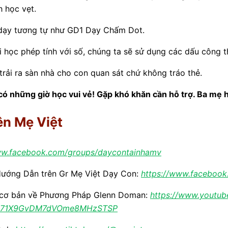
h học vẹt.
ạy tương tự như GD1 Dạy Chấm Dot.
i học phép tính với số, chúng ta sẽ sử dụng các dấu công t
rải ra sàn nhà cho con quan sát chứ không tráo thẻ.
ó những giờ học vui vẻ! Gặp khó khăn cần hỗ trợ. Ba mẹ h
ên Mẹ Việt
ww.facebook.com/groups/daycontainhamv
Hướng Dẫn trên Gr Mẹ Việt Dạy Con:
https://www.facebook
 cơ bản về Phương Pháp Glenn Doman:
https://www.youtube
ZM71X9GvDM7dVOme8MHzSTSP