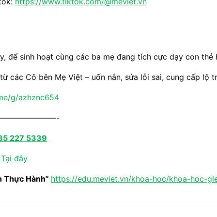
tok:
https://www.tiktok.com/@meviet.vn
, để sinh hoạt cùng các ba mẹ đang tích cực dạy con thẻ 
 từ các Cô bên Mẹ Việt – uốn nắn, sửa lỗi sai, cung cấp lộ 
.me/g/azhznc654
———————-
35 227 5339
:
Tại đây
n Thực Hành”
https://edu.meviet.vn/khoa-hoc/khoa-hoc-g