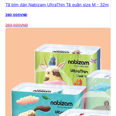
Tã bỉm dán Nabizam UltraThin Tã quần size M - 32m
260,000
VNĐ
269,000
VNĐ