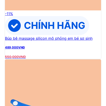
-
11
%
Búp bê massage silicon mô phỏng em bé sơ sinh
489,000
VNĐ
550,000
VNĐ