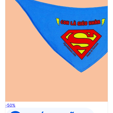
-
50
%