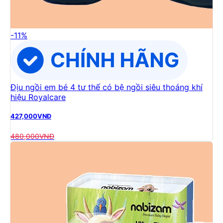
-
11
%
Địu ngồi em bé 4 tư thế có bệ ngồi siêu thoáng khí
hiệu Royalcare
427,000
VNĐ
480,000
VNĐ