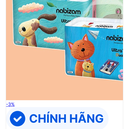
-
3
%