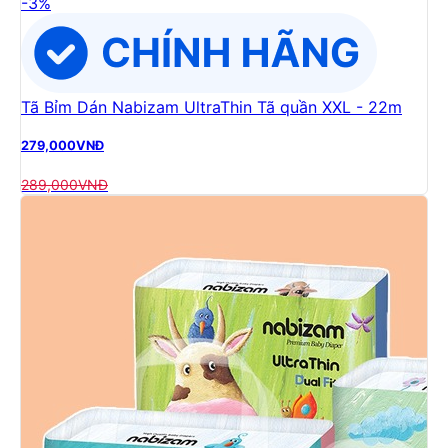
-
3
%
Tã Bỉm Dán Nabizam UltraThin Tã quần XXL - 22m
279,000
VNĐ
289,000
VNĐ