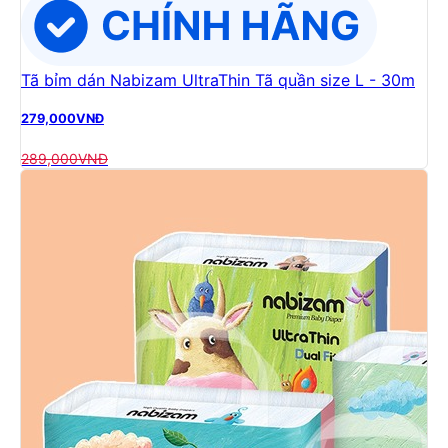
Tã bỉm dán Nabizam UltraThin Tã quần size L - 30m
279,000
VNĐ
289,000
VNĐ