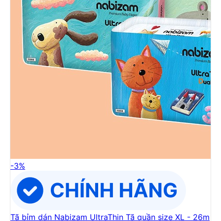
-
3
%
Tã bỉm dán Nabizam UltraThin Tã quần size XL - 26m