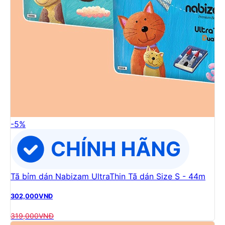
-
5
%
Tã bỉm dán Nabizam UltraThin Tã dán Size S - 44m
302,000
VNĐ
319,000
VNĐ