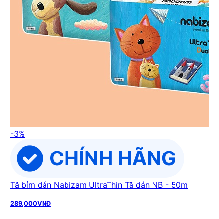
-
3
%
Tã bỉm dán Nabizam UltraThin Tã dán NB - 50m
289,000
VNĐ