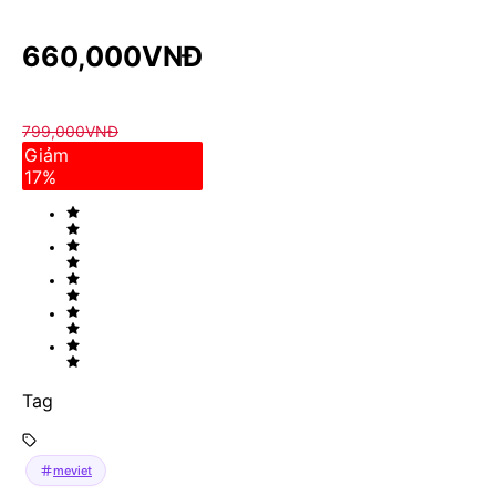
660,000
VNĐ
799,000
VNĐ
Giảm
17
%
Tag
meviet