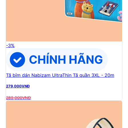
-
3
%
Tã bỉm dán Nabizam UltraThin Tã quần 3XL - 20m
279,000
VNĐ
289,000
VNĐ