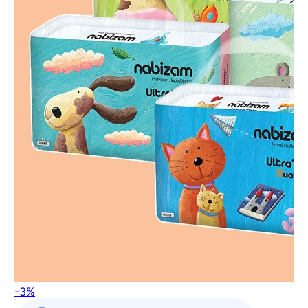
-
3
%