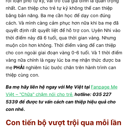
rối loạn phổ tự kỷ, vai trò của gia đình là quan trọng
nhất. Can thiệp cho trẻ tự kỷ không thể can thiệp
bằng bản năng. Ba mẹ cần học để dạy con đúng
cách. Và mình càng cảm phục hơn nữa khi ba mẹ đã
quyết định rất quyết liệt để hỗ trợ con. Uyên Nhi vào
thời điểm này đã 6 tuổi, qua thời gian vàng. Nhưng
muộn còn hơn không. Thời điểm vàng để can thiệp
cho con ngoài giai đoạn vàng 0-6 tuổi. Và 1 thời điểm
vàng nữa chính là ngay lúc ba mẹ nhận thức được ba
mẹ
PHẢI
nghiêm túc bước chân trên hành trình can
thiệp cùng con.
Ba mẹ hãy liên hệ ngay với Mẹ Việt tại
Fanpage Mẹ
Việt – "Chữa" chậm nói cho trẻ,
hotline: 035 227
5339 để được tư vấn cách can thiệp hiệu quả cho
con nhé.
Con tiến bộ vượt trội qua mỗi lần