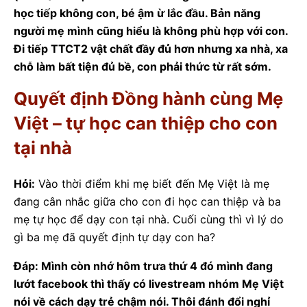
học tiếp không con, bé ậm ừ lắc đầu. Bản năng
người mẹ mình cũng hiểu là không phù hợp với con.
Đi tiếp TTCT2 vật chất đầy đủ hơn nhưng xa nhà, xa
chỗ làm bất tiện đủ bề, con phải thức từ rất sớm.
Quyết định Đồng hành cùng Mẹ
Việt – tự học can thiệp cho con
tại nhà
Hỏi:
Vào thời điểm khi mẹ biết đến Mẹ Việt là mẹ
đang cân nhắc giữa cho con đi học can thiệp và ba
mẹ tự học để dạy con tại nhà. Cuối cùng thì vì lý do
gì ba mẹ đã quyết định tự dạy con ha?
Đáp: Mình còn nhớ hôm trưa thứ 4 đó mình đang
lướt facebook thì thấy có livestream nhóm Mẹ Việt
nói về cách dạy trẻ chậm nói. Thôi đánh đổi nghỉ