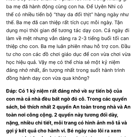
ba mẹ đã hành động cùng con ha. Để Uyên Nhi có
thể có nhiều tiến bộ “thay da đổi thịt” hàng ngày như
thế. Ba mẹ đã can thiệp rất tích cực mỗi ngày. Tận
dụng mọi thời gian để tương tác dạy con. Cả ngày đi
làm về mệt nhưng vẫn dàng ra 2-3 tiếng buổi tối can
thiệp cho con. Ba mẹ luân phiên nhau hỗ trợ con. Đầu
tư cho con các đồ chơi giáo dục để con vừa chơi vừa
học hiệu quả. Vậy mẹ có thể chia sẻ một kỷ niệm
đáng nhớ nhất, ấn tượng nhất trong suốt hành trình
đồng hành dạy con vừa qua không?
Đáp: Có 1 kỷ niệm rất đáng nhớ về sự tiến bộ của
con mà cả nhà đều bất ngờ đó cô. Trong các quyển
sách, bé thích nhất 2 quyển An toàn trong nhà và An
toàn nơi công cộng. 2 quyển này tương đối dày,
nặng, nhiều chi tiết, mỗi trang có hình ảnh mô tả và
gợi ý kết quả cho hành vi. Bé ngày nào lôi ra xem