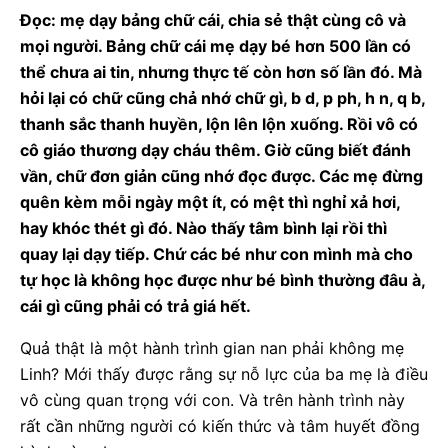
Đọc: mẹ dạy bảng chữ cái, chia sẻ thật cùng cô và
mọi người. Bảng chữ cái mẹ dạy bé hơn 500 lần có
thể chưa ai tin, nhưng thực tế còn hơn số lần đó. Mà
hỏi lại có chữ cũng chả nhớ chữ gì, b d, p ph, h n, q b,
thanh sắc thanh huyền, lộn lên lộn xuống. Rồi vô có
cô giáo thương dạy cháu thêm. Giờ cũng biết đánh
vần, chữ đơn giản cũng nhớ đọc được. Các mẹ đừng
quên kèm mỗi ngày một ít, có mệt thì nghỉ xả hơi,
hay khóc thét gì đó. Nào thấy tâm bình lại rồi thì
quay lại dạy tiếp. Chứ các bé như con mình mà cho
tự học là không học được như bé bình thường đâu à,
cái gì cũng phải có trả giá hết.
Quả thật là một hành trình gian nan phải không mẹ
Linh? Mới thấy được rằng sự nỗ lực của ba mẹ là điều
vô cùng quan trọng với con. Và trên hành trình này
rất cần những người có kiến thức và tâm huyết đồng