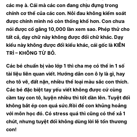
các mẹ à. Cái mà các con đang chịu đựng trong
chính cơ thể của các con. Nỗi đau không kiểm soát
được chính mình nó còn thống khổ hơn. Con chưa
nói được cố gắng 10,000 lần xem sao. Phép thử cho
tất cả, dạy chữ này không được đổi chữ khác. Dạy
kiểu này không được đổi kiểu khác, cái gốc là KIÊN
TRÌ – KHÔNG TỪ BỎ.
Các bé chuẩn bị vào lớp 1 thì cha mẹ có thể in 1 số
tài liệu liên quan viết. Hướng dẫn con ô ly là gì, hay
cho tô vẽ, đất nặn, nhiều thể loại màu sắc con thích.
Các bé đặc biệt tay yếu viết không được cứ cùng
cầm tay con tô, luyện nhiều thì tốt dần lên. Tuyệt đối
không bắt ép con quá sức.Rồi để con khủng hoảng
với môn học đó. Có stress quá thì cũng có thể xả 1
chút, nhưng tuyệt đối không dùng lời lẽ tổn thương
con!