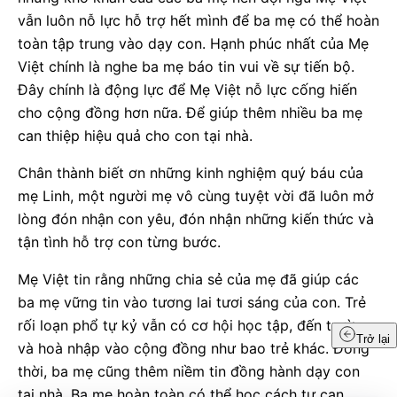
vẫn luôn nỗ lực hỗ trợ hết mình để ba mẹ có thể hoàn
toàn tập trung vào dạy con. Hạnh phúc nhất của Mẹ
Việt chính là nghe ba mẹ báo tin vui về sự tiến bộ.
Đây chính là động lực để Mẹ Việt nỗ lực cống hiến
cho cộng đồng hơn nữa. Để giúp thêm nhiều ba mẹ
can thiệp hiệu quả cho con tại nhà.
Chân thành biết ơn những kinh nghiệm quý báu của
mẹ Linh, một người mẹ vô cùng tuyệt vời đã luôn mở
lòng đón nhận con yêu, đón nhận những kiến thức và
tận tình hỗ trợ con từng bước.
Mẹ Việt tin rằng những chia sẻ của mẹ đã giúp các
ba mẹ vững tin vào tương lai tươi sáng của con. Trẻ
rối loạn phổ tự kỷ vẫn có cơ hội học tập, đến trường
Trở lại
và hoà nhập vào cộng đồng như bao trẻ khác. Đồng
thời, ba mẹ cũng thêm niềm tin đồng hành dạy con
tại nhà. Ba mẹ hoàn toàn có thể học cách tự can