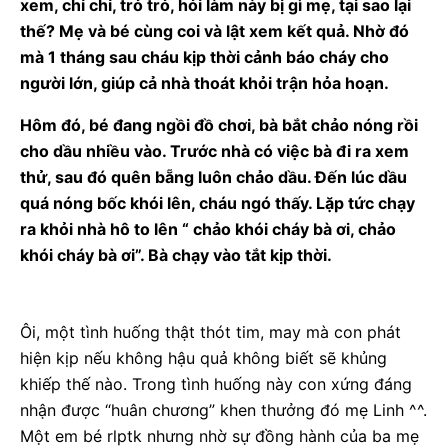
xem, chỉ chỉ, trỏ trỏ, hỏi làm này bị gì mẹ, tại sao lại
thế? Mẹ và bé cùng coi và lật xem kết quả. Nhờ đó
mà 1 tháng sau cháu kịp thời cảnh báo cháy cho
người lớn, giúp cả nhà thoát khỏi trận hỏa hoạn.
Hôm đó, bé đang ngồi đồ chơi, bà bắt chảo nóng rồi
cho dầu nhiều vào. Trước nhà có việc bà đi ra xem
thử, sau đó quên bẵng luôn chảo dầu. Đến lúc dầu
quá nóng bốc khói lên, cháu ngó thấy. Lặp tức chạy
ra khỏi nhà hô to lên “ chảo khói cháy bà ơi, chảo
khói cháy bà ơi”. Bà chạy vào tắt kịp thời.
Ôi, một tình huống thật thót tim, may mà con phát
hiện kịp nếu không hậu quả không biết sẽ khủng
khiếp thế nào. Trong tình huống này con xứng đáng
nhận được “huân chương” khen thưởng đó mẹ Linh ^^.
Một em bé rlptk nhưng nhờ sự đồng hành của ba mẹ