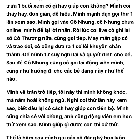
trưa 1 buổi xem có gì hay giúp con không? Mình coi
thấy hay, đơn giản, dễ hiểu. Mình mạnh dạn gọi thử 1
lần xem sao. Mình gọi vào Cô Nhung, cô Nhung chưa
online, mình để lại lời nhắn. Rồi lúc coi live có ghi lại
số Cô Thương nữa, cũng gọi tiếp. May mắn gặp cô
và trao đổi, cô cũng đưa ra 1 số lời khuyên chân
thành. Để mình tự suy nghĩ lại và quyết định cho bé.
Sau đó Cô Nhung cũng có gọi lại động viên mình,
cũng như hướng đi cho các bé dạng này như thế
nào.
Mình về trăn trở tiếp, tối này thì mình không khóc,
mà nằm hoài không ngủ. Nghĩ coi thử lần này xem
sao, biết đâu lại có cách hay giúp con tiến bộ. Mình
cũng chia sẻ với chồng, anh cũng động viên em học
thử xem sao. Mình giúp gì được con thì cứ thử.
Thế là hôm sau mình gọi các cô đăng ký học luôn