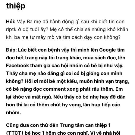
thiệp
Hỏi:
Vậy Ba mẹ đã hành động gì sau khi biết tin con
rlptk ở độ tuổi ấy? Mẹ có thể chia sẻ những khó khăn
khi ba mẹ tự mày mò và tìm cách dạy con không?
Đáp: Lúc biết con bệnh vậy thì mình lên Google tìm
đọc hết trang này tới trang khác, mua sách đọc, lên
Facebook tham gia các hội nhóm có bé bị như vậy.
Thấy cha mẹ nào đăng gì coi có bị giống con mình
không? Hỡi ơi mỗi bé một kiểu, muôn hình vạn trạng,
có bé nặng đọc comment xong phát rầu thêm. Em
lại khóc và mất ngủ. Nếu thấy có bé nhẹ hay đỡ dần
hơn thì lại có thêm chút hy vọng, lặn hụp tiếp các
nhóm.
Cũng đưa con thử đến Trung tâm can thiệp 1
(TTCT) bé học 1 hôm cho con nghĩ. Vì về nhà hỏi