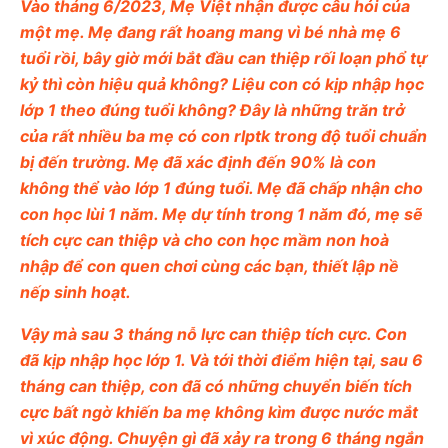
Vào tháng 6/2023, Mẹ Việt nhận được câu hỏi của
một mẹ. Mẹ đang rất hoang mang vì bé nhà mẹ 6
tuổi rồi, bây giờ mới bắt đầu can thiệp rối loạn phổ tự
kỷ thì còn hiệu quả không? Liệu con có kịp nhập học
lớp 1 theo đúng tuổi không? Đây là những trăn trở
của rất nhiều ba mẹ có con rlptk trong độ tuổi chuẩn
bị đến trường. Mẹ đã xác định đến 90% là con
không thể vào lớp 1 đúng tuổi. Mẹ đã chấp nhận cho
con học lùi 1 năm. Mẹ dự tính trong 1 năm đó, mẹ sẽ
tích cực can thiệp và cho con học mầm non hoà
nhập để con quen chơi cùng các bạn, thiết lập nề
nếp sinh hoạt.
Vậy mà sau 3 tháng nỗ lực can thiệp tích cực. Con
đã kịp nhập học lớp 1. Và tới thời điểm hiện tại, sau 6
tháng can thiệp, con đã có những chuyển biến tích
cực bất ngờ khiến ba mẹ không kìm được nước mắt
vì xúc động. Chuyện gì đã xảy ra trong 6 tháng ngắn