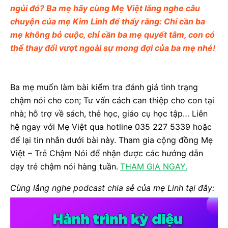
ngủi đó? Ba mẹ hãy cùng Mẹ Việt lắng nghe câu
chuyện của mẹ Kim Linh để thấy rằng: Chỉ cần ba
mẹ không bỏ cuộc, chỉ cần ba mẹ quyết tâm, con có
thể thay đổi vượt ngoài sự mong đợi của ba mẹ nhé!
Ba mẹ muốn làm bài kiểm tra đánh giá tình trạng
chậm nói cho con; Tư vấn cách can thiệp cho con tại
nhà; hỗ trợ về sách, thẻ học, giáo cụ học tập… Liên
hệ ngay với Mẹ Việt qua hotline 035 227 5339 hoặc
để lại tin nhắn dưới bài này. Tham gia cộng đồng Mẹ
Việt – Trẻ Chậm Nói để nhận được các hướng dẫn
dạy trẻ chậm nói hàng tuần.
THAM GIA NGAY.
Cùng lắng nghe podcast chia sẻ của mẹ Linh tại đây: