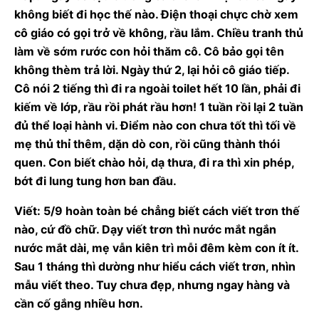
không biết đi học thế nào. Điện thoại chực chờ xem
cô giáo có gọi trở về không, rầu lắm. Chiều tranh thủ
làm về sớm rước con hỏi thăm cô. Cô bảo gọi tên
không thèm trả lời. Ngày thứ 2, lại hỏi cô giáo tiếp.
Cô nói 2 tiếng thì đi ra ngoài toilet hết 10 lần, phải đi
kiếm về lớp, rầu rồi phát rầu hơn! 1 tuần rồi lại 2 tuần
đủ thể loại hành vi. Điểm nào con chưa tốt thì tối về
mẹ thủ thỉ thêm, dặn dò con, rồi cũng thành thói
quen. Con biết chào hỏi, dạ thưa, đi ra thì xin phép,
bớt đi lung tung hơn ban đầu.
Viết: 5/9 hoàn toàn bé chẳng biết cách viết trơn thế
nào, cứ đồ chữ. Dạy viết trơn thì nước mắt ngắn
nước mắt dài, mẹ vẫn kiên trì mỗi đêm kèm con ít ít.
Sau 1 tháng thì dường như hiểu cách viết trơn, nhìn
mẫu viết theo. Tuy chưa đẹp, nhưng ngay hàng và
cần cố gắng nhiều hơn.