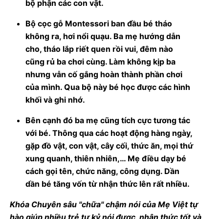
bộ phận các con vật.
Bộ cọc gỗ Montessori ban đầu bé tháo
không ra, hơi nổi quạu. Ba mẹ hướng dẫn
cho, tháo lắp riết quen rồi vui, đêm nào
cũng rủ ba chơi cùng. Làm không kịp ba
nhưng vẫn cố gắng hoàn thành phần chơi
của mình. Qua bộ này bé học được các hình
khối và ghi nhớ.
Bên cạnh đó ba mẹ cũng tích cực tương tác
với bé. Thông qua các hoạt động hàng ngày,
gặp đồ vật, con vật, cây cối, thức ăn, mọi thứ
xung quanh, thiên nhiên,… Mẹ điều dạy bé
cách gọi tên, chức năng, công dụng. Dần
dần bé tăng vốn từ nhận thức lên rất nhiều.
Khóa Chuyên sâu "chữa" chậm nói của Mẹ Việt tự
hào giúp nhiều trẻ tự kỷ nói được, nhận thức tốt và