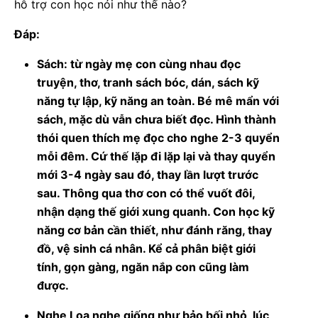
hỗ trợ con học nói như thế nào?
Đáp:
Sách: từ ngày mẹ con cùng nhau đọc
truyện, thơ, tranh sách bóc, dán, sách kỹ
năng tự lập, kỹ năng an toàn. Bé mê mẩn với
sách, mặc dù vẫn chưa biết đọc. Hình thành
thói quen thích mẹ đọc cho nghe 2-3 quyển
mỗi đêm. Cứ thế lặp đi lặp lại và thay quyển
mới 3-4 ngày sau đó, thay lần lượt trước
sau. Thông qua thơ con có thể vuốt đôi,
nhận dạng thế giới xung quanh. Con học kỹ
năng cơ bản cần thiết, như đánh răng, thay
đồ, vệ sinh cá nhân. Kể cả phân biệt giới
tính, gọn gàng, ngăn nắp con cũng làm
được.
Nghe Loa nghe giống như bảo bối nhỏ, lúc