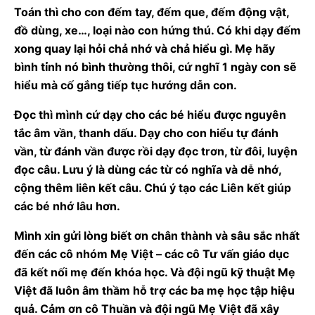
Toán thì cho con đếm tay, đếm que, đếm động vật,
đồ dùng, xe…, loại nào con hứng thú. Có khi dạy đếm
xong quay lại hỏi chả nhớ và chả hiểu gì. Mẹ hãy
bình tỉnh nó bình thường thôi, cứ nghĩ 1 ngày con sẽ
hiểu mà cố gắng tiếp tục hướng dẫn con.
Đọc thì mình cứ dạy cho các bé hiểu được nguyên
tắc âm vần, thanh dấu. Dạy cho con hiểu tự đánh
vần, từ đánh vần được rồi dạy đọc trơn, từ đôi, luyện
đọc câu. Lưu ý là dùng các từ có nghĩa và dễ nhớ,
cộng thêm liên kết câu. Chú ý tạo các Liên kết giúp
các bé nhớ lâu hơn.
Mình xin gửi lòng biết ơn chân thành và sâu sắc nhất
đến các cô nhóm Mẹ Việt – các cô Tư vấn giáo dục
đã kết nối mẹ đến khóa học. Và đội ngũ kỹ thuật Mẹ
Việt đã luôn âm thầm hỗ trợ các ba mẹ học tập hiệu
quả. Cảm ơn cô Thuần và đội ngũ Mẹ Việt đã xây