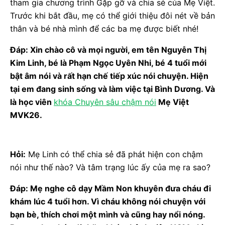
tham gia chương trình Gặp gỡ và chia sẻ của Mẹ Việt.
Trước khi bắt đầu, mẹ có thể giới thiệu đôi nét về bản
thân và bé nhà mình để các ba mẹ được biết nhé!
Đáp: Xin chào cô và mọi người, em tên Nguyễn Thị
Kim Linh, bé là Phạm Ngọc Uyên Nhi, bé 4 tuổi mới
bật âm nói và rất hạn chế tiếp xúc nói chuyện. Hiện
tại em đang sinh sống và làm việc tại Bình Dương. Và
là học viên
khóa Chuyên sâu chậm nói
Mẹ Việt
MVK26.
Hỏi:
Mẹ Linh có thể chia sẻ đã phát hiện con chậm
nói như thế nào? Và tâm trạng lúc ấy của mẹ ra sao?
Đáp: Mẹ nghe cô dạy Mầm Non khuyên đưa cháu đi
khám lúc 4 tuổi hơn. Vì cháu không nói chuyện với
bạn bè, thích chơi một mình và cũng hay nổi nóng.