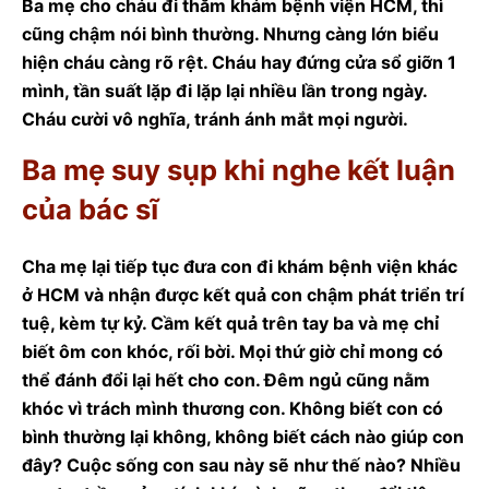
Ba mẹ cho cháu đi thăm khám bệnh viện HCM, thì
cũng chậm nói bình thường. Nhưng càng lớn biểu
hiện cháu càng rõ rệt. Cháu hay đứng cửa sổ giỡn 1
mình, tần suất lặp đi lặp lại nhiều lần trong ngày.
Cháu cười vô nghĩa, tránh ánh mắt mọi người.
Ba mẹ suy sụp khi nghe kết luận
của bác sĩ
Cha mẹ lại tiếp tục đưa con đi khám bệnh viện khác
ở HCM và nhận được kết quả con chậm phát triển trí
tuệ, kèm tự kỷ. Cầm kết quả trên tay ba và mẹ chỉ
biết ôm con khóc, rối bời. Mọi thứ giờ chỉ mong có
thể đánh đổi lại hết cho con. Đêm ngủ cũng nằm
khóc vì trách mình thương con. Không biết con có
bình thường lại không, không biết cách nào giúp con
đây? Cuộc sống con sau này sẽ như thế nào? Nhiều