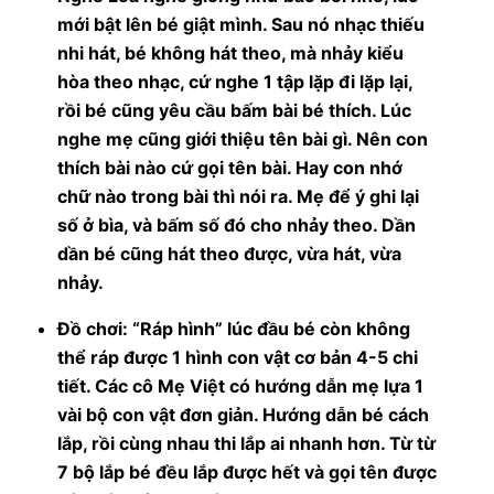
mới bật lên bé giật mình. Sau nó nhạc thiếu
nhi hát, bé không hát theo, mà nhảy kiểu
hòa theo nhạc, cứ nghe 1 tập lặp đi lặp lại,
rồi bé cũng yêu cầu bấm bài bé thích. Lúc
nghe mẹ cũng giới thiệu tên bài gì. Nên con
thích bài nào cứ gọi tên bài. Hay con nhớ
chữ nào trong bài thì nói ra. Mẹ để ý ghi lại
số ở bìa, và bấm số đó cho nhảy theo. Dần
dần bé cũng hát theo được, vừa hát, vừa
nhảy.
Đồ chơi: “Ráp hình” lúc đầu bé còn không
thể ráp được 1 hình con vật cơ bản 4-5 chi
tiết. Các cô Mẹ Việt có hướng dẫn mẹ lựa 1
vài bộ con vật đơn giản. Hướng dẫn bé cách
lắp, rồi cùng nhau thi lắp ai nhanh hơn. Từ từ
7 bộ lắp bé đều lắp được hết và gọi tên được