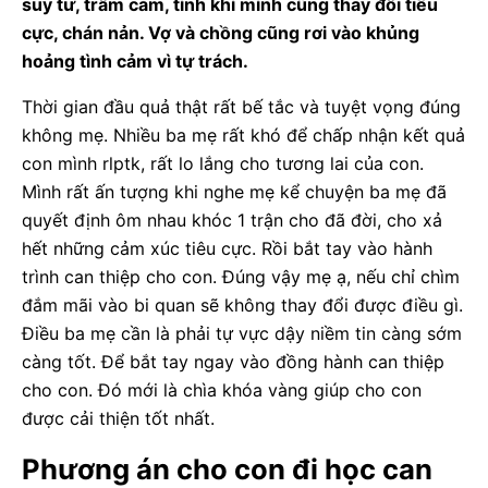
suy tư, trầm cảm, tính khí mình cũng thay đổi tiêu
cực, chán nản. Vợ và chồng cũng rơi vào khủng
hoảng tình cảm vì tự trách.
Thời gian đầu quả thật rất bế tắc và tuyệt vọng đúng
không mẹ. Nhiều ba mẹ rất khó để chấp nhận kết quả
con mình rlptk, rất lo lắng cho tương lai của con.
Mình rất ấn tượng khi nghe mẹ kể chuyện ba mẹ đã
quyết định ôm nhau khóc 1 trận cho đã đời, cho xả
hết những cảm xúc tiêu cực. Rồi bắt tay vào hành
trình can thiệp cho con. Đúng vậy mẹ ạ, nếu chỉ chìm
đắm mãi vào bi quan sẽ không thay đổi được điều gì.
Điều ba mẹ cần là phải tự vực dậy niềm tin càng sớm
càng tốt. Để bắt tay ngay vào đồng hành can thiệp
cho con. Đó mới là chìa khóa vàng giúp cho con
được cải thiện tốt nhất.
Phương án cho con đi học can