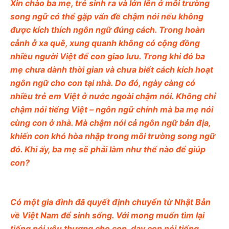
Xin chào ba mẹ, trẻ sinh ra và lớn lên ở môi trường
song ngữ có thể gặp vấn đề chậm nói nếu không
được kích thích ngôn ngữ đúng cách. Trong hoàn
cảnh ở xa quê, xung quanh không có cộng đồng
nhiều người Việt để con giao lưu. Trong khi đó ba
mẹ chưa dành thời gian và chưa biết cách kích hoạt
ngôn ngữ cho con tại nhà. Do đó, ngày càng có
nhiều trẻ em Việt ở nước ngoài chậm nói. Không chỉ
chậm nói tiếng Việt – ngôn ngữ chính mà ba mẹ nói
cùng con ở nhà. Mà chậm nói cả ngôn ngữ bản địa,
khiến con khó hòa nhập trong môi trường song ngữ
đó. Khi ấy, ba mẹ sẽ phải làm như thế nào để giúp
con?
Có một gia đình đã quyết định chuyển từ Nhật Bản
về Việt Nam để sinh sống. Với mong muốn tìm lại
tiếng nói yêu thương cho con, dạy con nói tiếng