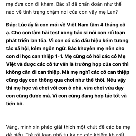
mẹ đưa con đi khám. Bác sĩ đã chẩn đoán như thế
nào về tình trạng chậm nói của con vậy mẹ Lan?
Đáp: Lúc ấy là con mới về Việt Nam tầm 4 tháng cô
ạ. Cho con làm bài test xong bác sĩ nói con rối loạn
phát triển lan tỏa. Vì con có các dấu hiệu kém tương
tác xã hội, kém ngôn ngữ. Bác khuyên mẹ nên cho
con đi học can thiệp 1-1. Mẹ cũng có hỏi các cô Mẹ
Việt và được các cô tư vấn là trường hợp của con thì
không cần đi can thiệp. Mà mẹ nghĩ các cô can thiệp
cũng dạy con thông qua chơi như thế thôi. Nếu vậy
thì mẹ học và chơi với con ở nhà, vừa chơi vừa dạy
con cũng được mà. Vì con cũng đang hợp tác tốt và
tiến bộ.
Vâng, mình xin phép giải thích một chút để các ba mẹ
dễ hiểu. Trẻ rối loạn phổ tự kỷ có các khiếm khuyết