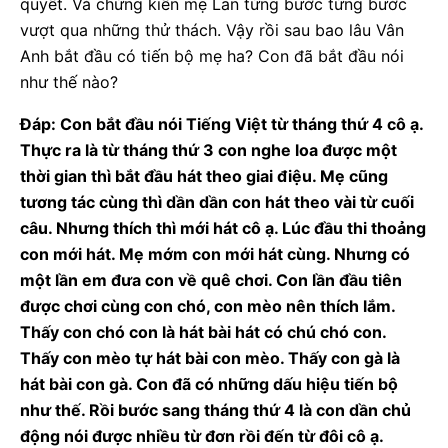
quyết. Và chứng kiến mẹ Lan từng bước từng bước
vượt qua những thử thách. Vậy rồi sau bao lâu Vân
Anh bắt đầu có tiến bộ mẹ ha? Con đã bắt đầu nói
như thế nào?
Đáp: Con bắt đầu nói Tiếng Việt từ tháng thứ 4 cô ạ.
Thực ra là từ tháng thứ 3 con nghe loa được một
thời gian thì bắt đầu hát theo giai điệu. Mẹ cũng
tương tác cùng thì dần dần con hát theo vài từ cuối
câu. Nhưng thích thì mới hát cô ạ. Lúc đầu thi thoảng
con mới hát. Mẹ mớm con mới hát cùng. Nhưng có
một lần em đưa con về quê chơi. Con lần đầu tiên
được chơi cùng con chó, con mèo nên thích lắm.
Thấy con chó con là hát bài hát có chú chó con.
Thấy con mèo tự hát bài con mèo. Thấy con gà là
hát bài con gà. Con đã có những dấu hiệu tiến bộ
như thế. Rồi bước sang tháng thứ 4 là con dần chủ
động nói được nhiều từ đơn rồi đến từ đôi cô ạ.