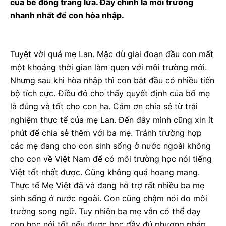
của bé đồng trang lứa. Đây chính là môi trường
nhanh nhất để con hòa nhập.
Tuyệt vời quá mẹ Lan. Mặc dù giai đoạn đầu con mất
một khoảng thời gian làm quen với môi trường mới.
Nhưng sau khi hòa nhập thì con bắt đầu có nhiều tiến
bộ tích cực. Điều đó cho thấy quyết định của bố mẹ
là đúng và tốt cho con ha. Cảm ơn chia sẻ từ trải
nghiệm thực tế của mẹ Lan. Đến đây mình cũng xin ít
phút để chia sẻ thêm với ba mẹ. Tránh trường hợp
các mẹ đang cho con sinh sống ở nước ngoài không
cho con về Việt Nam để có môi trường học nói tiếng
Việt tốt nhất được. Cũng không quá hoang mang.
Thực tế Mẹ Việt đã và đang hỗ trợ rất nhiều ba mẹ
sinh sống ở nước ngoài. Con cũng chậm nói do môi
trường song ngữ. Tuy nhiên ba mẹ vẫn có thể dạy
con học nói tốt nếu được học đầy đủ phương pháp