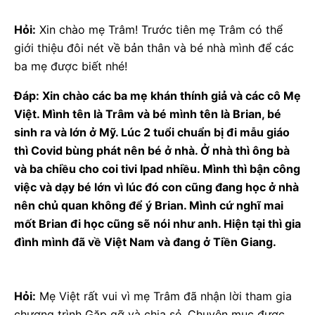
Hỏi:
Xin chào mẹ Trâm! Trước tiên mẹ Trâm có thể
giới thiệu đôi nét về bản thân và bé nhà mình để các
ba mẹ được biết nhé!
Đáp: Xin chào các ba mẹ khán thính giả và các cô Mẹ
Việt. Mình tên là Trâm và bé mình tên là Brian, bé
sinh ra và lớn ở Mỹ. Lúc 2 tuổi chuẩn bị đi mẫu giáo
thì Covid bùng phát nên bé ở nhà. Ở nhà thì ông bà
và ba chiều cho coi tivi Ipad nhiều. Mình thì bận công
việc và dạy bé lớn vì lúc đó con cũng đang học ở nhà
nên chủ quan không để ý Brian. Mình cứ nghĩ mai
mốt Brian đi học cũng sẽ nói như anh. Hiện tại thì gia
đình mình đã về Việt Nam và đang ở Tiền Giang.
Hỏi:
Mẹ Việt rất vui vì mẹ Trâm đã nhận lời tham gia
chương trình Gặp gỡ và chia sẻ. Chuyên mục được