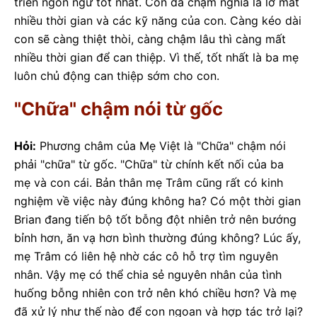
triển ngôn ngữ tốt nhất. Con đã chậm nghĩa là lỡ mất
nhiều thời gian và các kỹ năng của con. Càng kéo dài
con sẽ càng thiệt thòi, càng chậm lâu thì càng mất
nhiều thời gian để can thiệp. Vì thế, tốt nhất là ba mẹ
luôn chủ động can thiệp sớm cho con.
"Chữa" chậm nói từ gốc
Hỏi:
Phương châm của Mẹ Việt là "Chữa" chậm nói
phải "chữa" từ gốc. "Chữa" từ chính kết nối của ba
mẹ và con cái. Bản thân mẹ Trâm cũng rất có kinh
nghiệm về việc này đúng không ha? Có một thời gian
Brian đang tiến bộ tốt bỗng đột nhiên trở nên bướng
bỉnh hơn, ăn vạ hơn bình thường đúng không? Lúc ấy,
mẹ Trâm có liên hệ nhờ các cô hỗ trợ tìm nguyên
nhân. Vậy mẹ có thể chia sẻ nguyên nhân của tình
huống bỗng nhiên con trở nên khó chiều hơn? Và mẹ
đã xử lý như thế nào để con ngoan và hợp tác trở lại?