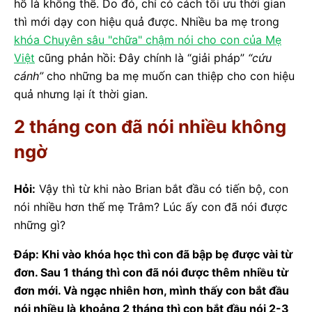
hồ là không thể. Do đó, chỉ có cách tối ưu thời gian
thì mới dạy con hiệu quả được. Nhiều ba mẹ trong
khóa Chuyên sâu "chữa" chậm nói cho con của Mẹ
Việt
cũng phản hồi: Đây chính là “giải pháp”
“cứu
cánh”
cho những ba mẹ muốn can thiệp cho con hiệu
quả nhưng lại ít thời gian.
2 tháng con đã nói nhiều không
ngờ
Hỏi:
Vậy thì từ khi nào Brian bắt đầu có tiến bộ, con
nói nhiều hơn thế mẹ Trâm? Lúc ấy con đã nói được
những gì?
Đáp: Khi vào khóa học thì con đã bập bẹ được vài từ
đơn. Sau 1 tháng thì con đã nói được thêm nhiều từ
đơn mới. Và ngạc nhiên hơn, mình thấy con bắt đầu
nói nhiều là
khoảng 2 tháng thì con bắt đầu nói 2-3