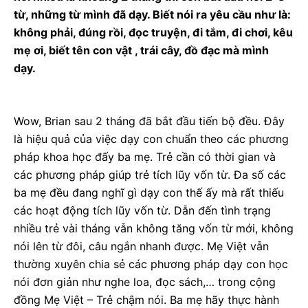
từ, những từ mình đã dạy. Biết nói ra yêu cầu như là:
không phải, đúng rồi, đọc truyện, đi tắm, đi chơi, kêu
mẹ ơi, biết tên con vật , trái cây, đồ đạc mà mình
dạy.
Wow, Brian sau 2 tháng đã bắt đầu tiến bộ đều. Đây
là hiệu quả của việc dạy con chuẩn theo các phương
pháp khoa học đấy ba mẹ. Trẻ cần có thời gian và
các phương pháp giúp trẻ tích lũy vốn từ. Đa số các
ba mẹ đều đang nghĩ gì dạy con thế ấy mà rất thiếu
các hoạt động tích lũy vốn từ. Dẫn đến tình trạng
nhiều trẻ vài tháng vẫn không tăng vốn từ mới, không
nói lên từ đôi, câu ngắn nhanh được. Mẹ Việt vẫn
thường xuyên chia sẻ các phương pháp dạy con học
nói đơn giản như nghe loa, đọc sách,… trong cộng
đồng Mẹ Việt – Trẻ chậm nói. Ba mẹ hãy thực hành