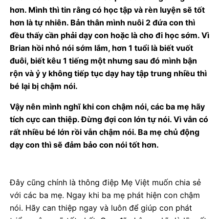
hơn. Mình thì tin rằng có học tập và rèn luyện sẽ tốt
hơn là tự nhiên. Bản thân mình nuôi 2 đứa con thì
đều thấy cần phải dạy con hoặc là cho đi học sớm. Vì
Brian hồi nhỏ nói sớm lắm, hơn 1 tuổi là biết vuốt
đuôi, biết kêu 1 tiếng một nhưng sau đó mình bận
rộn và ỷ y không tiếp tục dạy hay tập trung nhiều thì
bé lại bị chậm nói.
Vậy nên mình nghĩ khi con chậm nói, các ba mẹ hãy
tích cực can thiệp. Đừng đợi con lớn tự nói. Vì vẫn có
rất nhiều bé lớn rồi vẫn chậm nói. Ba mẹ chủ động
dạy con thì sẽ đảm bảo con nói tốt hơn.
Đây cũng chính là thông điệp Mẹ Việt muốn chia sẻ
với các ba mẹ. Ngay khi ba mẹ phát hiện con chậm
nói. Hãy can thiệp ngay và luôn để giúp con phát