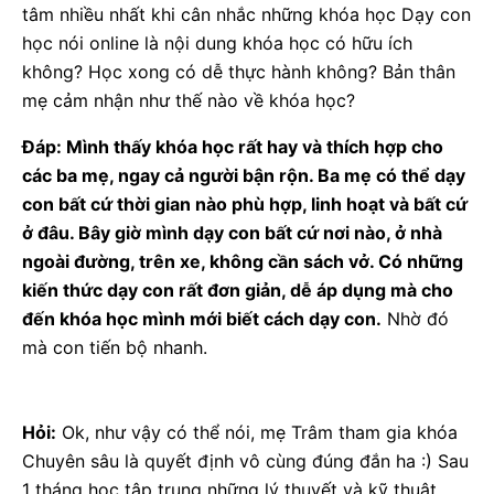
tâm nhiều nhất khi cân nhắc những khóa học Dạy con
học nói online là nội dung khóa học có hữu ích
không? Học xong có dễ thực hành không? Bản thân
mẹ cảm nhận như thế nào về khóa học?
Đáp: Mình thấy khóa học rất hay và thích hợp cho
các ba mẹ, ngay cả người bận rộn. Ba mẹ có thể dạy
con bất cứ thời gian nào phù hợp, linh hoạt và bất cứ
ở đâu. Bây giờ mình dạy con bất cứ nơi nào, ở nhà
ngoài đường, trên xe, không cần sách vở. Có những
kiến thức dạy con rất đơn giản, dễ áp dụng mà cho
đến khóa học mình mới biết cách dạy con.
Nhờ đó
mà con tiến bộ nhanh.
Hỏi:
Ok, như vậy có thể nói, mẹ Trâm tham gia khóa
Chuyên sâu là quyết định vô cùng đúng đắn ha :) Sau
1 tháng học tập trung những lý thuyết và kỹ thuật