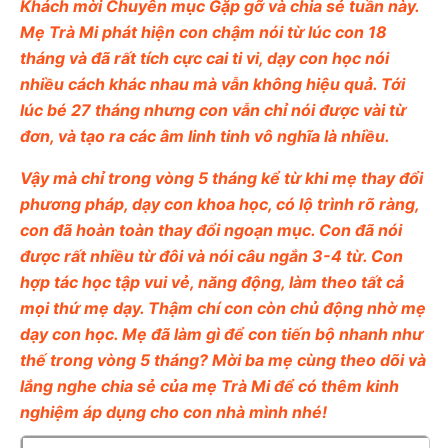
Khách mời Chuyên mục Gặp gỡ và chia sẻ tuần này.
Mẹ Trà Mi phát hiện con chậm nói từ lúc con 18
tháng và đã rất tích cực cai ti vi, dạy con học nói
nhiều cách khác nhau mà vẫn không hiệu quả. Tới
lúc bé 27 tháng nhưng con vẫn chỉ nói được vài từ
đơn, và tạo ra các âm linh tinh vô nghĩa là nhiều.
Vậy mà chỉ trong vòng 5 tháng kể từ khi mẹ thay đổi
phương pháp, dạy con khoa học, có lộ trình rõ ràng,
con đã hoàn toàn thay đổi ngoạn mục. Con đã nói
được rất nhiều từ đôi và nói câu ngắn 3-4 từ. Con
hợp tác học tập vui vẻ, năng động, làm theo tất cả
mọi thứ mẹ dạy. Thậm chí con còn chủ động nhờ mẹ
dạy con học. Mẹ đã làm gì để con tiến bộ nhanh như
thế trong vòng 5 tháng? Mời ba mẹ cùng theo dõi và
lắng nghe chia sẻ của mẹ Trà Mi để có thêm kinh
nghiệm áp dụng cho con nhà mình nhé!