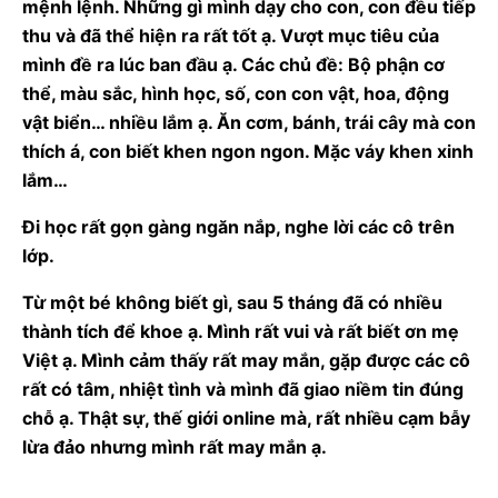
mệnh lệnh. Những gì mình dạy cho con, con đều tiếp
thu và đã thể hiện ra rất tốt ạ. Vượt mục tiêu của
mình đề ra lúc ban đầu ạ. Các chủ đề: Bộ phận cơ
thể, màu sắc, hình học, số, con con vật, hoa, động
vật biển… nhiều lắm ạ. Ăn cơm, bánh, trái cây mà con
thích á, con biết khen ngon ngon. Mặc váy khen xinh
lắm…
Đi học rất gọn gàng ngăn nắp, nghe lời các cô trên
lớp.
Từ một bé không biết gì, sau 5 tháng đã có nhiều
thành tích để khoe ạ. Mình rất vui và rất biết ơn mẹ
Việt ạ. Mình cảm thấy rất may mắn, gặp được các cô
rất có tâm, nhiệt tình và mình đã giao niềm tin đúng
chỗ ạ. Thật sự, thế giới online mà, rất nhiều cạm bẫy
lừa đảo nhưng mình rất may mắn ạ.