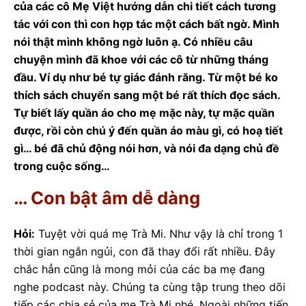
của các cô Mẹ Việt hướng dẫn chi tiết cách tương
tác với con thì con hợp tác một cách bất ngờ. Mình
nói thật mình không ngờ luôn ạ. Có nhiều câu
chuyện mình đã khoe với các cô từ những tháng
đầu. Ví dụ như bé tự giác đánh răng. Từ một bé ko
thích sách chuyển sang một bé rất thích đọc sách.
Tự biết lấy quần áo cho mẹ mặc này, tự mặc quần
được, rồi còn chú ý đến quần áo màu gì, có hoạ tiết
gì… bé đã chủ động nói hơn, và nói đa dạng chủ đề
trong cuộc sống…
… Con bật âm dễ dàng
Hỏi:
Tuyệt vời quá mẹ Trà Mi. Như vậy là chỉ trong 1
thời gian ngắn ngủi, con đã thay đổi rất nhiều. Đây
chắc hẳn cũng là mong mỏi của các ba mẹ đang
nghe podcast này. Chúng ta cùng tập trung theo dõi
tiếp các chia sẻ của mẹ Trà Mi nhé. Ngoài những tiến