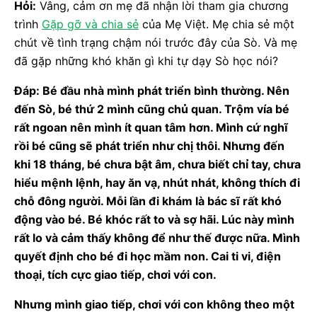
Hỏi:
Vâng, cảm ơn mẹ đã nhận lời tham gia chương
trình
Gặp gỡ và chia sẻ
của Mẹ Việt. Mẹ chia sẻ một
chút về tình trạng chậm nói trước đây của Sò. Và mẹ
đã gặp những khó khăn gì khi tự dạy Sò học nói?
Đáp: Bé đầu nhà mình phát triển bình thường. Nên
đến Sò, bé thứ 2 mình cũng chủ quan. Trộm vía bé
rất ngoan nên mình ít quan tâm hơn. Mình cứ nghĩ
rồi bé cũng sẽ phát triển như chị thôi. Nhưng đến
khi 18 tháng, bé chưa bật âm, chưa biết chỉ tay, chưa
hiểu mệnh lệnh, hay ăn vạ, nhút nhát, không thích đi
chỗ đông người. Mỗi lần đi khám là bác sĩ rất khó
động vào bé. Bé khóc rất to và sợ hãi. Lúc này mình
rất lo và cảm thấy không để như thế được nữa. Mình
quyết định cho bé đi học mầm non. Cai ti vi, điện
thoại, tích cực giao tiếp, chơi với con.
Nhưng mình giao tiếp, chơi với con không theo một