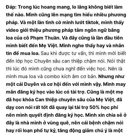
Đáp: Trong lúc hoang mang, lo lắng không biết làm
thế nào. Mình cũng lên mạng tìm hiểu nhiều phương
pháp. Và một lần tình cờ mình lướt tiktok, mình thấy
video giới thiệu phương pháp tắm ngôn ngữ bằng
loa của cô Phạm Thuần. Và đây cũng là lần đầu tiên
mình biết đến Mẹ Việt. Mình nghe thấy hay và nhắn
tin để mua loa.
Sau khi được tư vấn, thì mình mới biết
đến lớp học Chuyên sâu can thiệp chậm nói. Nói thật
thì lúc đó mình cũng chưa nghĩ đến việc học. Nên là
mình mua loa và combo kích âm cơ bản.
Nhưng như
một cái Duyên và cơ hội đến với mình vậy. Mình may
mắn đăng ký học vào lúc có tài trợ. Cũng là một mẹ
đã học khóa Can thiệp chuyên sâu của Mẹ Việt, đã
dạy con nói rất tốt đã quay lại tài trợ 50% học phí
nên mình quyết định đăng ký học. Mình xin chia sẻ ở
đây là nhà mình ở vùng quê, nên cái bệnh chậm nói
hay rối loạn phổ tự kỷ, tăng động giảm chú ý là một