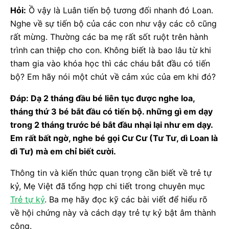
Hỏi:
Ồ vậy là Luân tiến bộ tương đối nhanh đó Loan.
Nghe về sự tiến bộ của các con như vậy các cô cũng
rất mừng. Thường các ba mẹ rất sốt ruột trên hành
trình can thiệp cho con. Không biết là bao lâu từ khi
tham gia vào khóa học thì các cháu bắt đầu có tiến
bộ? Em hãy nói một chút về cảm xúc của em khi đó?
Đáp: Dạ 2 tháng đầu bé liên tục được nghe loa,
tháng thứ 3 bé bắt đầu có tiến bộ. những gì em dạy
trong 2 tháng trước bé bắt đầu nhại lại như em dạy.
Em rất bất ngờ, nghe bé gọi Cư Cư (Tư Tư, dì Loan là
dì Tư) mà em chỉ biết cười.
Thông tin và kiến thức quan trọng cần biết về trẻ tự
kỷ, Mẹ Việt đã tổng hợp chi tiết trong chuyên mục
Trẻ tự kỷ
. Ba mẹ hãy đọc kỹ các bài viết để hiểu rõ
về hội chứng này và cách dạy trẻ tự kỷ bật âm thành
công.