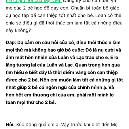
trẻ chậm nói của Mẹ Việt.
Đăng ký cho cả Loan và
mẹ của 2 bé học để dạy con. Chuẩn bị toàn bộ giáo
cụ học tập để can thiệp tốt nhất cho bé. Loan có thể
chia sẻ điều gì đã thôi thúc em làm tất cả những điều
này không?
Đáp: Dạ cảm ơn câu hỏi của cô, điều thôi thúc e làm
mọi thứ mà không bao giờ bỏ cuộc: Đó là nụ cười và
ánh mắt hồn nhiên của Luân và Lạc trao cho e. E lo
lắng tương lai của Luân và Lạc. Quan trọng hơn qua
tìm hiểu e biết đây là thời điểm vàng còn can thiệp
được cho 2 bé. Nên em muốn làm tất cả những gì tốt
nhất giúp 2 bé có ngôn ngữ của chính mình ạ. Và
hơn hết em thương chị của em, phải một mình lo
toan mọi thứ cho 2 bé.
Hỏi:
Xúc động quá em ạ! Vậy trước khi biết đến Mẹ