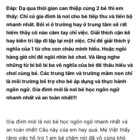
Đáp: Dạ qua thời gian can thiệp cùng 2 bé thì em
thấy: Chỉ có gia đình là nơi cho bé tiếp thu và tiến bộ
nhanh nhất. Bởi vì ở trường hay ở trung tâm sẽ rất
hiếm thầy cô nào cầm tay chỉ việc. Giải thích cặn kẽ
hay kiên trì lặp đi lặp lại một việc. Chỉ để giải thích ý
nghĩa của 1 từ cho con cháu mình hiểu. Hoặc ngồi
hàng giờ chỉ để ngồi nhìn bé chơi. Và lắng nghe
những từ bi bô bi ba vô nghĩa của bé để thấu hiểu và
chơi cùng bé. Các trung tâm và trường mầm non chỉ
là môi trường bổ trợ cho bé áp dụng và thực hành
ngôn ngữ. Gia đình mới là nơi bé học ngôn ngữ
nhanh nhất và an toàn nhất!!!
Gia đình mới là nơi bé học ngôn ngữ nhanh nhất và
an toàn nhất! Câu này của em hay quá. Mẹ Việt thấy
rằng việc hỗ trợ 1 em bé chậm nói đã vô cùng khó