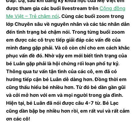
Đáp: Dạ, sau khi đăng ký khóa học của Mẹ Việt em
được tham gia các buổi livestream trên
Cộng đồng
Mẹ Việt – Trẻ chậm nói
. Cùng các buổi zoom trong
lớp Chuyên sâu về nguyên nhân và các tác nhân dẫn
đến tình trạng bé chậm nói. Trong từng buổi zoom
em được các cô trực tiếp giải đáp các vấn đề của
mình đang gặp phải. Và cô còn chỉ cho em cách khắc
phục vấn đề đó. Nhờ vậy em mới biết tình trạng của
bé Luân gặp phải là hội chứng rối loạn phổ tự kỷ.
Thông qua tư vấn tận tình của các cô, em đã có
hướng tiếp cận bé Luân dễ dàng hơn. Đồng thời em
cũng thấu hiểu bé nhiều hơn. Từ đó bé dần gần gũi
và cởi mở hơn với em và mọi người trong gia đình.
Hiện tại, bé Luân đã nói được câu 4-7 từ. Bé Lạc
cũng dần bập bẹ nhiều hơn rồi, em rất vui và rất cảm
ơn các cô!