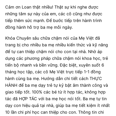
Cảm ơn Loan thật nhiều! Thật sự khi nghe được
những tâm sự này của em, các cô cũng như được
tiếp thêm sức mạnh. Để bước tiếp trên hành trình
đồng hành hỗ trợ ba mẹ mỗi ngày.
Khóa Chuyên sâu chữa chậm nói của Mẹ Việt đã
trang bị cho nhiều ba mẹ nhiều kiến thức và kỹ năng
để tự can thiệp chậm nói cho con tại nhà. Nhờ áp
dụng các phương pháp chữa chậm nói khoa học, trẻ
tiến bộ nhanh và bền vững. Đặc biệt, xuyên suốt 6
tháng học tập, các cô Mẹ Việt trực tiếp 1-1 đồng
hành cùng ba mẹ. Hướng dẫn chi tiết cách THỰC
HÀNH để ba mẹ dạy trẻ tự kỷ bật âm thành công và
giao tiếp tốt. 100% các bé từ ít hợp tác, không hợp
tác đã HỢP TÁC với ba mẹ học nói tốt. Ba mẹ tự tin
dạy con hiệu quả tại nhà, giúp ba mẹ tiết kiệm ít nhất
10 lần chi phí học can thiệp cho con. Thông tin chi