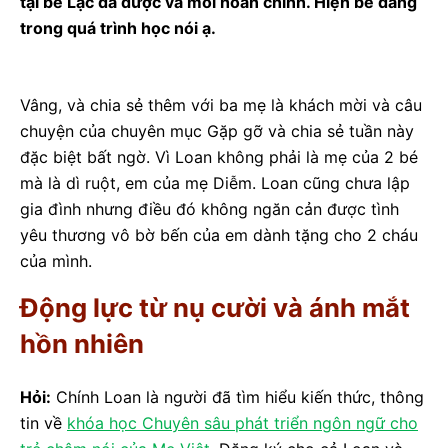
tại bé Lạc đã được vá môi hoàn chỉnh. Hiện bé đang
trong quá trình học nói ạ.
Vâng, và chia sẻ thêm với ba mẹ là khách mời và câu
chuyện của chuyên mục Gặp gỡ và chia sẻ tuần này
đặc biệt bất ngờ. Vì Loan không phải là mẹ của 2 bé
mà là dì ruột, em của mẹ Diễm. Loan cũng chưa lập
gia đình nhưng điều đó không ngăn cản được tình
yêu thương vô bờ bến của em dành tặng cho 2 cháu
của mình.
Động lực từ nụ cười và ánh mắt
hồn nhiên
Hỏi:
Chính Loan là người đã tìm hiểu kiến thức, thông
tin về
khóa học Chuyên sâu phát triển ngôn ngữ cho