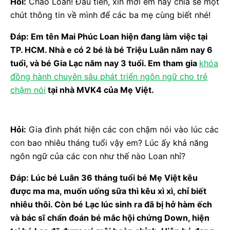
Hỏi:
Chào Loan! Đầu tiên, xin mời em hãy chia sẻ một
chút thông tin về mình để các ba mẹ cùng biết nhé!
Đáp: Em tên Mai Phúc Loan hiện đang làm việc tại
TP. HCM. Nhà e có 2 bé là bé Triệu Luân năm nay 6
tuổi, và bé Gia Lạc năm nay 3 tuổi. Em tham gia
khóa
đồng hành chuyên sâu phát triển ngôn ngữ cho trẻ
chậm nói
tại nhà MVK4 của Mẹ Việt.
Hỏi:
Gia đình phát hiện các con chậm nói vào lúc các
con bao nhiêu tháng tuổi vậy em? Lúc ấy khả năng
ngôn ngữ của các con như thế nào Loan nhỉ?
Đáp: Lúc bé Luân 36 tháng tuổi bé Mẹ Việt kêu
được ma ma, muốn uống sữa thì kêu xì xì, chỉ biết
nhiêu thôi. Còn bé Lạc lúc sinh ra đã bị hở hàm ếch
và bác sĩ chẩn đoán bé mắc hội chứng Down, hiện