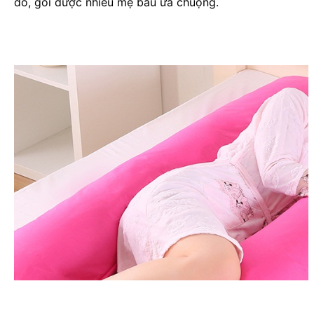
đó, gối được nhiều mẹ bầu ưa chuộng.