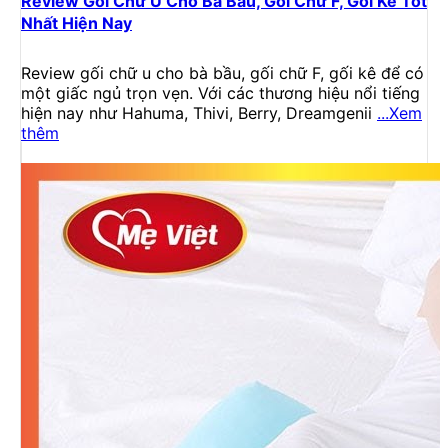
Review Gối Chữ U Cho Bà Bầu, Gối Chữ F, Gối Kê Tốt
Nhất Hiện Nay
Review gối chữ u cho bà bầu, gối chữ F, gối kê để có
một giấc ngủ trọn vẹn. Với các thương hiệu nổi tiếng
hiện nay như Hahuma, Thivi, Berry, Dreamgenii
...Xem
thêm