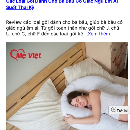
Các Loại Gối Dành Cho Bà Bầu Có Giấc Ngủ Êm Ái
Suốt Thai Kỳ
Review các loại gối dành cho bà bầu, giúp bà bầu có
giấc ngủ êm ái. Từ gối toàn thân như gối chữ J, chữ
U, chữ C, chữ F đến các loại gối kê
...Xem thêm
Trở lại